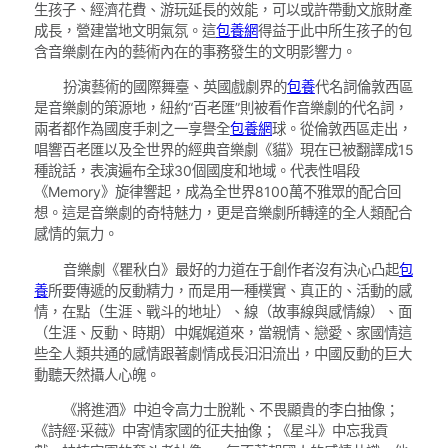
生孩子、經濟花費、游玩延長的效能，可以或許帶動文旅財產
成長，營建當地文明氣氛。這
包養網
得益于此中所生孩子的包
含音樂劇在內的藝術內在的事務發生的文明影響力。
扮演藝術的國際舞臺、英國戲劇界的
包養
代名詞倫敦西區
是音樂劇的策源地，紐約“百老匯”則被看作音樂劇的代名詞，
兩者都作為國度手刺之一享譽全
包養網
球。從倫敦西區走出，
唱響百老匯以及全世界的經典音樂劇《貓》現在已被翻譯成15
種說話，表演遍布全球30個國度和地域。代表性唱段
《Memory》旋律響起，成為全世界8100萬不雅眾的配合回
想。這是音樂劇的奇特魅力，更是音樂劇所轉達的全人類配合
感情的氣力。
音樂劇《瞿秋白》最好的力道在于創作者沒有決心凸起
包
養
所要傳遞的反動精力，而是用一種樸實、真正的、活動的感
情，在點（生涯、戰斗的地址）、線（故事線與感情線）、面
（生涯、反動、時期）中娓娓道來，當親情、戀愛、家國情這
些全人類共通的感情跟著劇情成長汩汩流出，中國反動的巨大
動聽天然攝人心魄。
《將進酒》中迫令高力士脫靴、不畏顯貴的李白抽像；
《詩經·采薇》中寄情家國的征夫抽像；《星斗》中忘我貢