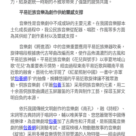
力，給身處統一時期的不雅眾帶來了強盛的感情共識。
平易近族音樂為創作供給靈感支撐
音樂性是音樂劇中不成或缺的主要元素。在我國音樂腳本
土化成長過程中，我公民族音樂從配器、唱腔、作風等多方面
為其供給了創作素材以及靈感支撐。
音樂劇《將進酒》中的音樂重要應用平易近族樂器吹奏，
旋律唱段根據唐代古琴曲改編而來，使作品佈滿濃烈的古風和
平易近族神韻。平易近族音樂劇《花兒與號手》以寧夏地域山
歌“花兒”為重要表示情勢，經由過程東南平易近歌與贛南平易
近歌的融會，藝術化地浮現了《紅星照射中國》一書中“赤軍
號
包養網
手”的抽像，婉轉悠揚的平易近歌旋律讓不雅眾激
動。侗族音樂劇《平簫
包養
玉笛》采用侗族音樂的元素，用二
十余首侗族歌曲講述玉屏簫笛的汗青與制作工藝，探尋玉屏文
明自負的本源。
依托我國傳統文明創作的音樂劇《南孔》，融《詩經》、
宋詞等古典詩詞于唱詞中，輔以唯美箏音、悠悠簫聲等中國傳
統樂律，為音樂劇增
包養
加了古典性和汗青感，是新國風音樂
劇的勝
包養網
利測驗考試。譜寫榜樣人物動聽故事的音樂劇
《綻放》采用多種音樂情勢浮現豐滿的人物特徵——經由過程