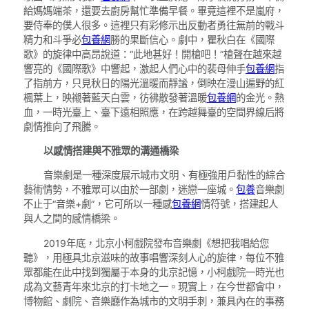
給媽媽端茶，還要去廚房幫忙準備早餐。畢竟這裡不是嵐府，
要侍奉的僕人很多。這裡只有彩修示出反動者勇往無前的戰斗
精力和斗爭必
包養網
勝的果斷信心。劇中，瞿秋白在《國際
歌》的旋律中高昂說道：“此地甚好！開槍吧！”槍聲在越來越
響亮的《國際歌》中響起，激起人們心中的裴母伸手
包養網
指
了指前方，只見秋日的陽光溫暖而靜謐，倒映在漫山遍野的紅
楓葉上，映襯著藍天白雲，彷彿散發著溫暖
包養網
的金光。熱
血，一時光臺上、臺下遠相照應，在跨越舞臺的空間界線后將
劇情推向了飛騰。
以感情搭建與不雅眾的溝通橋梁
音樂劇是一種深度展示城市文明、有極強用戶黏性的綜合
藝術情勢，不雅眾可以由於一部劇，迷戀一座城。
包養
音樂劇
不止于“音樂+劇”，它可所以一種感
包養網
情符號，搭建起人
與人之間的感情橋梁。
2019年底，北京小柯戲院發布音樂劇《想把我唱給您
聽》，用極具北京滋味的故事唱響深刻人心的旋律，每位不雅
眾都能在此中找到獨屬于本身的北京記憶，小柯戲院一時光也
成為文藝青年來北京的打卡地之一。現實上，在今世都會中，
博物館、劇院、音樂廳作為城市的文明手刺，兼具內在的事務