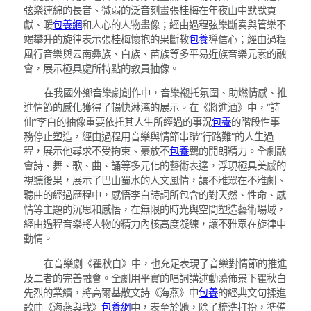
弦樂連綿的長音、微弱的泛音刻畫張桂梅在年夜山中默默貢
獻、暖
包養網
和人心的人物畫像；經由過程弦樂斷奏與管樂不
竭攀升的旋律表示張桂梅懷抱的果斷教
包養
導信心；經由過程
風行音樂與云南彝族、白族、苗族等多平易近族音樂元素的融
會，展示極具處所特點的教員抽像。
在我國外鄉音樂劇創作中，音樂襯托氛圍、助燃情感、推
進情節的感化獲得了暢快淋漓的展示。在《將進酒》中，“詩
仙”李白的抽像重要依托其人生所經過的事況
包養
的階段性事
務停止塑造，經由過程用音樂與情節串聯“行路難”的人生過
程，展示他尋求不受拘束、豪放不
包養
羈的開朗精力。全劇融
會詩、舞、歌、曲、誦等多元化的藝術表達，浮現極具美感的
視聽後果，展示了巴山蜀水的人文風情，讓不雅眾在不雅劇、
聽曲的經過歷程中，感悟李白詩詞所包含的對天然、性命、感
情等主題的沉思和感悟，在無限的時光與空間塑造藝術場域，
經由過程音樂將人物的精力內核高度凝練，讓不雅眾在旋律中
動情。
在音樂劇《瞿秋白》中，也充足表現了音樂對情節的推進
及二者的完善融會。全劇用平實的唱詞講述動蕩佈景下瞿秋白
先烈的業績，將高爾基散文詩《海燕》中
包養
的經典文句揉進
歌曲《海燕與我》
包養網
中，表至於她，除了梳洗打扮，準備