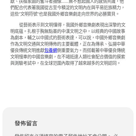
獻、扶植家園的奮斗者抽像……無不惹起國人的感情共識，他
們配合代表著我國從古至今積淀的文明內在與平易近族精力，
這些“文明符號”也是我國外鄉音樂劇走向世界的必勝寶貝。
從藝術表示到文明懂得，我國外鄉音樂劇表現出深摯的文
明底蘊。扎根于胸無點墨的中漢文明之中，以經典的中國故事
為劇本，輔之以中國式的藝術表達，可以說，中國外鄉音樂劇
作為文明交通與文明傳佈的主要載體，正在為傳承、弘揚中華
優良傳統文明進獻
包養網
側重要氣力。而搭載著中華優良傳統
文明慢車的中國音樂劇，在不竭抵達人類社會配合價值的摸索
與測驗考試中，在全球范圍內取得了越來越多的文明認同。
發佈留言