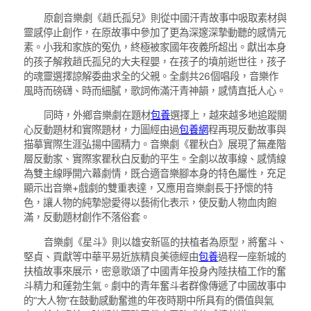
原創音樂劇《趙氏孤兒》則從中國汗青故事中吸取素材與
靈感停止創作，在原故事中參加了更為深邃深摯動聽的感情元
素。小我和家族的冤仇，終極被家國年夜義所超出。獻出本身
的孩子解救趙氏孤兒的大夫程嬰，在孩子的墳前逝世往，孩子
的魂靈選擇諒解委曲求全的父親。全劇共26個唱段，音樂作
風時而磅礴、時而細膩，歌詞佈滿汗青神韻，感情直抵人心。
同時，外鄉音樂劇在題材
包養
選擇上，越來越多地追蹤關
心反動題材和實際題材，力圖經由過
包養網
程再現反動故事與
描摹實際生涯弘揚中國精力。音樂劇《瞿秋白》展現了無產階
層反動家、實際家瞿秋白反動的平生。全劇以故事線、感情線
為雙主線睜開六幕劇情，既合適音樂腳本身的特色屬性，充足
顯示出音樂+戲劇的雙重表達，又應用音樂劇長于抒懷的特
色，讓人物的純摯戀愛得以藝術化表示，使反動人物血肉飽
滿，反動題材創作不落俗套。
音樂劇《星斗》則以雄安新區的扶植者為原型，將奮斗、
堅貞、貢獻等中華平易近族精良美德經由
包養
過程一座新城的
扶植故事來展示，密意歌頌了中國青年投身內陸扶植工作的奮
斗精力和蓬勃生氣。劇中的青年奮斗者群像傳遞了中國故事中
的“大人物”在鼓動感動奮進的年夜時期中所具有的價值與氣