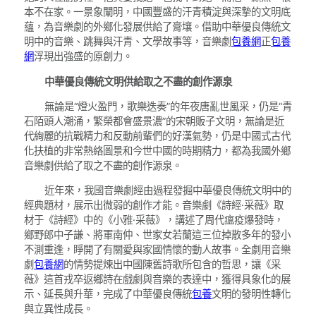
本不在家。一景象闡明，中國豐盛的汗青積淀與深摯的文明底
蘊，為音樂劇的外鄉化發展供給了膏壤。借助中華優良傳統文
明中的音樂、跳舞與汗青、文學故事等，音樂劇
包養網
正
包養
網
浮現出強盛的原創力。
中華優良傳統文明供給取之不盡的創作源泉
無論是“燈火盈門，歌樂迭奏”的年夜唐亂世風采，仍是“青
石陌頭人潮涌，繁榮都會盛景濃”的宋朝販子文明，無論是近
代絢麗的抗戰精力和反動前輩們的好漢氣勢，仍是中國式古代
化扶植的非常熱絡圖景和今世中國的時期精力，都為我國外鄉
音樂劇供給了取之不盡的創作源泉。
近年來，我國音樂劇經由過程發掘中華優良傳統文明中的
經典題材，展示出微弱的創作才能。音樂劇《詩經·采薇》取
材于《詩經》中的《小雅·采薇》，講述了周代瘟疫爆發時，
鄉野郎中子謙、將軍南仲、世家女若蘭這三位掉散多年的發小
不測重逢，睜開了有關愛與家國情懷的動人故事。全劇用音樂
劇
包養網
的情勢提煉出中國陳舊詩歌所包含的哲思，讓《采
薇》這首戎卒返鄉詩在戲劇與音樂的表達中，獲得具象化的展
示、延長與升華，完成了中華優良傳統
包養
文明的發明性轉化
與立異性成長。