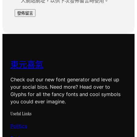
人網站網址，以供下次發佈留言時使用。
東元喜氣
Check out our new font generator and level up
your social bios. Need more? Head over to
Glyphs for all the fancy fonts and cool symbols
you could ever imagine.
Useful Links
Politics