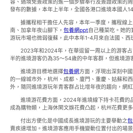
容、過境免簽政策的進一個步驟奉行及簽證政策的周
發布的數據，本年上半年，全國各港口進境本國人146
據攜程相干擔任人先容，本年一季度，攜程線上平
南、加拿年夜山腳下，
包養網ppt
自己種菜吃。她的
游玩市場也微弱復蘇，此中本年1-4月來自法國、西
2023年和2024年，在華逗留一周以上的游
半的進境游客仍為35～54歲的中年客群，但進境游客
進境游目標地選擇
包養網
方面，浮現出深刻中國
的一線城市外，杭州、成都、廈門、重慶、姑蘇和西
外，隨同進境游玩年青客群占比增年夜的趨向，網紅
進境游花費方面，2024年進境線下持卡花費
成為購物類，上海休閑文娛花費凸起，杭州花費更多
付出方便化是中國成長進境游玩的主要舉動之
包
賣疾速增加。進境游客應用手機變動位置付出的場景