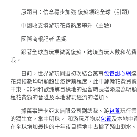
原題目：信念穩步加強 復蘇領跑全球（引題）
中國收支境游玩花費熱度攀升（主題）
國際商報記者 孟妮
跟著全球游玩業微弱復蘇，跨境游玩人數和花費
眼。
日前，世界游玩同盟初次結合萬事
包養甜心網
達
花費指數均明顯超出疫情前程度，此中郵輪花費買賣量
中東、非洲和歐洲等目標地的逗留時長增添最為明顯，
程花費額的晉陞及本地游玩經濟的增加。
據萬事達卡亞太無限公司副總裁、游
包養
玩行業
的獨生女，掌中明珠。”和游玩產物以
包養
及本地中
在全球增加最快的十年夜目標地中占據了殘山剩水。