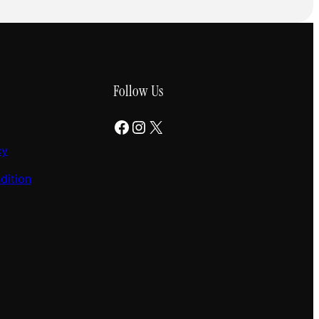
Follow Us
Facebook
Instagram
X
cy
dition