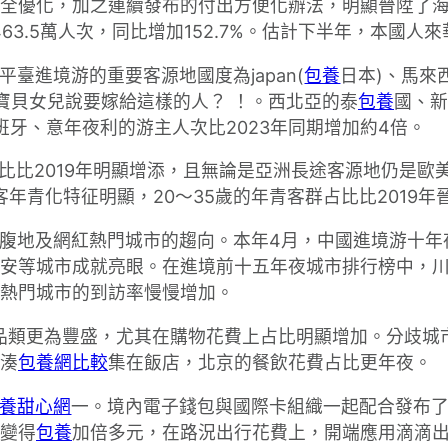
全優化，加之連續發布的付出方便化辦法，明顯晉陞了
3.5萬人次，同比增加152.7%。估計下半年，本國人
臺進境游的重要客源地國度為japan(
包養
日本)、馬來
寶貝女兒說要嫁給這樣的人？ ！。西北亞的泰
包養
國、新
班牙、意年夜利的游主人次比2023年同期增加約4倍。
客占比比2019年明顯增添，且無論是亞洲長途客源地仍是
年青化特征明顯，20～35歲的年青客群占比比2019年
腹地及網紅熱門城市的趨向。本年4月，中國進境游十年
安等城市成就亮眼。在進境前十五年夜城市排行榜中，
熱門城市的到訪率慢慢增加。
的品類更為豐盛，尤其在購物花費上占比明顯增加。分歧
湊
包養網比較
集在飯店，北京的餐飲花費占比更年夜。
養甜心網
一。境內電子錢包與國際卡組織一起配合發布
變得
包養
加倍多元，在路況出行花費上，開端應用滴滴出