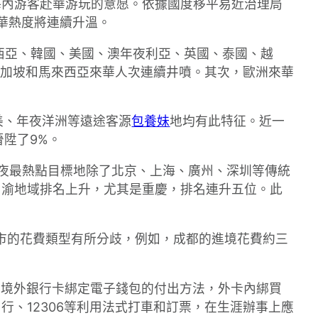
海內游客赴華游玩的意愿。依據國度移平易近治理局
來華熱度將連續升溫。
西亞、韓國、美國、澳年夜利亞、英國、泰國、越
加坡和馬來西亞來華人次連續井噴。其次，歐洲來華
歐美、年夜洋洲等遠途客源
包養妹
地均有此特征。近一
晉陞了9%。
夜最熱點目標地除了北京、上海、廣州、深圳等傳統
川渝地域排名上升，尤其是重慶，排名連升五位。此
城市的花費類型有所分歧，例如，成都的進境花費約三
了境外銀行卡綁定電子錢包的付出方法，外卡內綁買
行、12306等利用法式打車和訂票，在生涯辦事上應