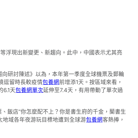
氣等浮現出新變更、新趨向。此中，中國表示尤其亮
花費趨向研討陳述》以為，本年第一季度全球機票及郵輪
境逗留時長較疫情
包養網
前增添1天。按區域來看，
.1天
包養網單次
延伸至7.4天，有用帶動了單次過
票、飯店“你怎麼配不上？你是書生府的千金，蘭書生
太地域各年夜游玩目標地遭到全球游
包養網
客熱捧，