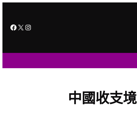
跳
至
主
Facebook
X
Instagram
要
內
容
中國收支境