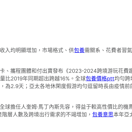
收入均明顯增加，市場格式、供
包養
需關系、花費者習
卡、攜程團體和付出寶發布《2023-2024跨境游玩
比2019年同期超出跨越16%。全球
包養價格ptt
均勻跨
為2.9天；亞太各地休閑度假游均勻逗留時長由疫情前的6
全球擔任人奎姆·馬丁內斯先容，得益于較高性價比的機
產階層人數及跨境出行需求的不竭增加，
包養意思
本年亞