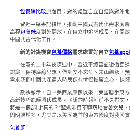
包養網比較
原題目：對的處置自立自強與對外開
習近平總書記指出，推動中國式古代化需求處置
高程
包養妹
度對外開放，在自立中追求成長、在開放
中國式古代化工作。
新的計謀機會
包養價格
需求處置好自立
包養app
在黨的二十年夜陳述中，習近平總書記循循善誘
認識，保持底線思想，做到安不忘危、未雨綢繆，預
需求我們中國共產黨人時辰保有怵惕惟厲之心、悚懼
數據顯示，自中美商業摩擦以來，美國聯手東方
高新技巧範疇潛伏成長。《紐約時報》前不久撰文
將是一個部門“真的？”藍媽媽目不轉睛地看著女兒
因明顯增多，尤其是以美國為首的東方國度對我國實
包養網