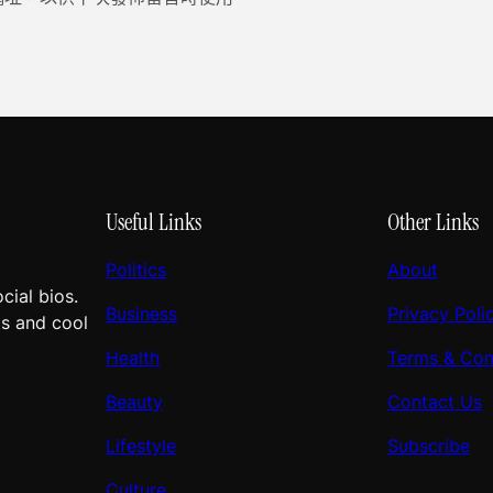
Useful Links
Other Links
Politics
About
cial bios.
Business
Privacy Poli
ts and cool
Health
Terms & Con
Beauty
Contact Us
Lifestyle
Subscribe
Culture