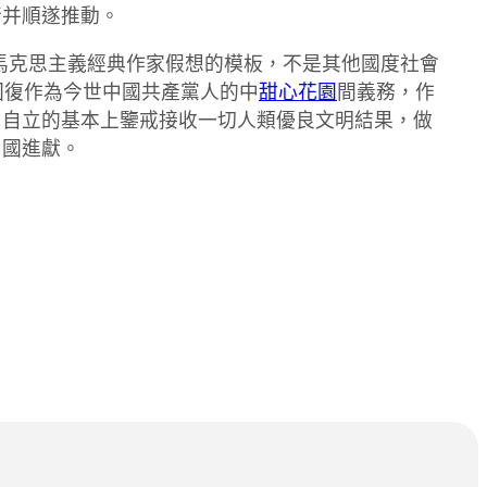
行并順遂推動。
馬克思主義經典作家假想的模板，不是其他國度社會
回復作為今世中國共產黨人的中
甜心花園
間義務，作
力自立的基本上鑒戒接收一切人類優良文明結果，做
中國進獻。