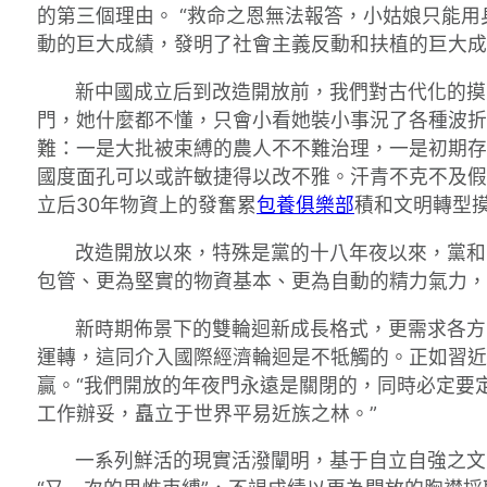
的第三個理由。 “救命之恩無法報答，小姑娘只能
動的巨大成績，發明了社會主義反動和扶植的巨大成
新中國成立后到改造開放前，我們對古代化的摸
門，她什麼都不懂，只會小看她裝小事況了各種波折
難：一是大批被束縛的農人不不難治理，一是初期存
國度面孔可以或許敏捷得以改不雅。汗青不克不及假
立后30年物資上的發奮累
包養俱樂部
積和文明轉型
改造開放以來，特殊是黨的十八年夜以來，黨和
包管、更為堅實的物資基本、更為自動的精力氣力，
新時期佈景下的雙輪迴新成長格式，更需求各方
運轉，這同介入國際經濟輪迴是不牴觸的。正如習近
贏。“我們開放的年夜門永遠是關閉的，同時必定要
工作辦妥，矗立于世界平易近族之林。”
一系列鮮活的現實活潑闡明，基于自立自強之文