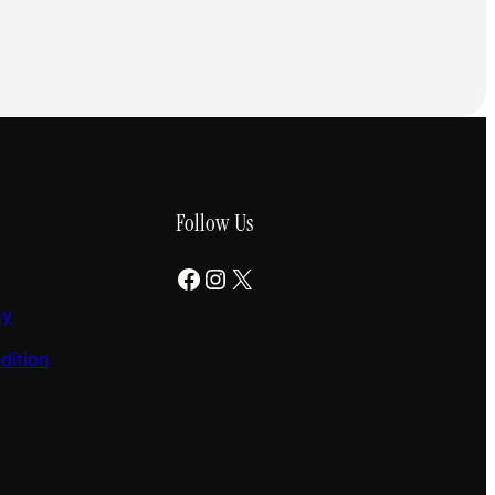
Follow Us
Facebook
Instagram
X
cy
dition