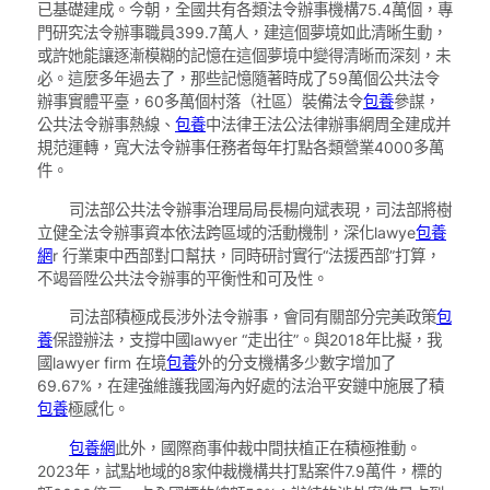
已基礎建成。今朝，全國共有各類法令辦事機構75.4萬個，專
門研究法令辦事職員399.7萬人，建這個夢境如此清晰生動，
或許她能讓逐漸模糊的記憶在這個夢境中變得清晰而深刻，未
必。這麼多年過去了，那些記憶隨著時成了59萬個公共法令
辦事實體平臺，60多萬個村落（社區）裝備法令
包養
參謀，
公共法令辦事熱線、
包養
中法律王法公法律辦事網周全建成并
規范運轉，寬大法令辦事任務者每年打點各類營業4000多萬
件。
司法部公共法令辦事治理局局長楊向斌表現，司法部將樹
立健全法令辦事資本依法跨區域的活動機制，深化lawye
包養
網
r 行業東中西部對口幫扶，同時研討實行“法援西部”打算，
不竭晉陞公共法令辦事的平衡性和可及性。
司法部積極成長涉外法令辦事，會同有關部分完美政策
包
養
保證辦法，支撐中國lawyer “走出往”。與2018年比擬，我
國lawyer firm 在境
包養
外的分支機構多少數字增加了
69.67%，在建強維護我國海內好處的法治平安鏈中施展了積
包養
極感化。
包養網
此外，國際商事仲裁中間扶植正在積極推動。
2023年，試點地域的8家仲裁機構共打點案件7.9萬件，標的