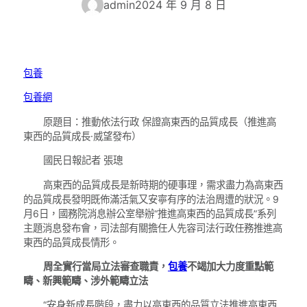
admin
2024 年 9 月 8 日
包養
包養網
原題目：推動依法行政 保證高東西的品質成長（推進高
東西的品質成長·威望發布）
國民日報記者 張璁
高東西的品質成長是新時期的硬事理，需求盡力為高東西
的品質成長發明既佈滿活氣又安寧有序的法治周遭的狀況。9
月6日，國務院消息辦公室舉辦“推進高東西的品質成長”系列
主題消息發布會，司法部有關擔任人先容司法行政任務推進高
東西的品質成長情形。
周全實行當局立法審查職責，
包養
不竭加大力度重點範
疇、新興範疇、涉外範疇立法
“安身新成長階段，盡力以高東西的品質立法推進高東西