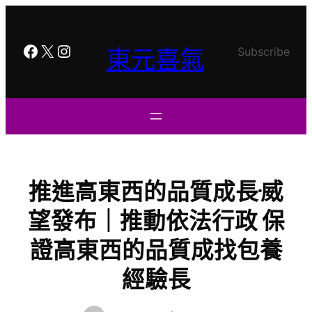
跳
至
主
Facebook
X
Instagram
東元喜氣
Subscribe
要
內
容
推進高東西的品質成長·威
望發布｜推動依法行政 保
證高東西的品質成找包養
經驗長