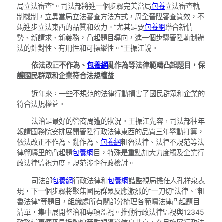
局立法審查”。司法部將進一個步驟完美當局
包養
立法審查軌
制機制，立異當局立法審查方法方式，周全晉陞審查質效，不
竭進步立法東西的品質和效力。“尤其是要
包養網
聯合新情
勢、新請求、新義務，凸起題目導向，進一個步驟晉陞軌制辦
法的針對性、有用性和可操縱性。”王振江說。
依法改正不作為、
包養網
亂作為等法律範疇凸起題目，保
護國民群眾和企業符合法規權益
近年來，一些不規范的法律行動損害了國民群眾和企業的
符合法規權益。
法治是最好的營商周遭的狀況。王振江先容，司法部往年
報請國務院安排展開晉陞行政法律東西的品質三年舉動打算，
依法改正不作為、亂作為、
包養網
粗魯法律、法律不規范等法
律範疇里的凸起題
包養網
目，特殊是重點加大力度觸及企業行
政法律監視力度，規范涉企行政檢討。
司法部
包養網
行政法律和
包養網
諧監視局擔任人孔祥泉表
現，下一個步驟將聚焦國民群眾反應激烈的“一刀切”法律、“粗
魯法律”等題目，組織處所有關部分梳理各範疇法律凸起題目
清單，集中展開整治和專項監視。推動行政法律監視與12345