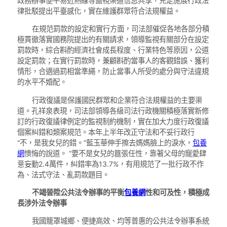
政務辦事便平易近熱線等監視渠道信息共享，充足施展行政法
律批駁提出平臺感化，實在維護群眾符合法規權益。
在規范罰款的設定和實行方面，司法部催促各地各部分積
極貫徹落實國務院提出的有關請求，領導監視有關部分在設定
罰款時，綜合斟酌經濟社會成長程度、行業特色等原因，公道
設定罰款；在實行罰款時，兼顧斟酌當事人的客觀錯誤、獲利
情形，合適過罰相當準繩，防止當事人所受的處分與守法違規
的水平不婚配。
行政復議是保護國民群眾和企業符合法規權益的主要渠
道。孔祥泉表現，司法部領導各級司法行政機關積極落實新修
訂的行政復議律例定的監視制約機制，實在加大力度行政復議
個案糾錯和類案規范。本年上半年改正守法和不妥行政行
“不，是我女兒的錯。”藍玉華伸手擦去媽媽臉上的淚水，
包養
網
懊悔的說道。 “要不是女兒的囂張任性，靠著父母的寵愛肆
意妄動2.4萬件，糾錯率為13.7%，有用規范了一批行政不作
為、法式守法、亂罰款題目。
不竭晉陞公共法令辦事的平衡
包養網
性和可及性，積極成
長涉外法令辦事
我國籠罩城鄉、便捷高效、均等普惠的公共法令辦事系統