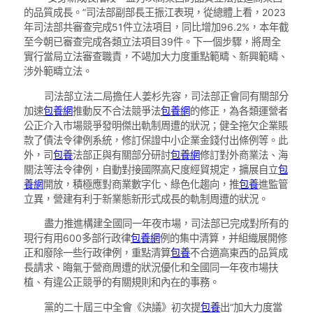
的品質成長。”司法部副部長王振江表現，從總體上看，2023
年司法部共審查完成51件立法項目，同比增加96.2%，本年截
至今朝已審查完成各類立法項目39件。下一個步驟，將周全
實行當局立法審查職責，不竭加大力度重點範疇、新興範疇、
涉外範疇立法。
司法部立法二局擔任人姜杉先容，司法部正會同有關部分
加速
包養網
推動反不合法競爭法
包養網
的修正，為各類運營者
公正介入市場競爭發明傑出軌制周遭的狀況；健全拖欠企業賬
款了債法令律例系統，修訂保證中小企業金錢付出條例等。此
外，司
包養
法部正與有關部分研討
包養網
修訂對外商業法、海
關法等法令律例，自動對接國際高尺度經貿規定，擴展自立
包
養網
開放，積極應對商業數字化、綠色化趨向，推
包養
進監管
立異，營建有利于新業態新形式成長的軌制周遭的狀況。
盡力推進構建全國同一年夜市場，司法部已完成對所有的
現行有用600多部行政律
包養網
例的集中清算，并組織展開修
正和廢除一些行政律例，重點清算
包養
不合適高東西的品質成
長請求、晦氣于營商周遭的狀況優化和全國同一年夜市場扶
植、有違公正競爭的有關規則和內在的事務。
黨的二十屆三中全會《決議》初次提
包養
出“加大力度當