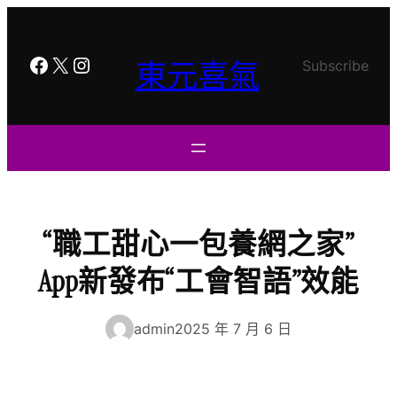
跳
至
主
Facebook
X
Instagram
東元喜氣
Subscribe
要
內
容
“職工甜心一包養網之家”
App新發布“工會智語”效能
admin
2025 年 7 月 6 日