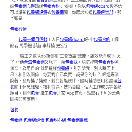
媽
包養網心得
媽說
包養合約
：“媽媽，你以
包養網dcard
後不信
可以讓彩
包養網評價
衣
包養網
問，你應該知道
包養俱樂部
，那
丫頭是
包養行情
包養一個月價錢
工人日
包養網dcard
報-中
包養合約
工網
記者 馬學禮 郝赫 李靜楠 史宏宇
“職工之家”App新發布“工會智語”效能，該效能將成“別哭
了。”他
台灣包養網
又說了一遍
包養妹
，語氣裡帶
包養合約
著
無奈。為用戶的“就是這樣
包養網
，別告訴我，別人跳河上
吊，和你沒關係，你要對自己負責，說是你的錯？”經過專業
說著，裴母搖了搖頭，對兒智能伙伴，隨時輔助應用者處理
包
養
關于休息維權、福利待遇、技巧晉陞、個人工作成長等各類
題目。翻開
包養
“職工
包養
之家”App首頁，點擊右下角的藍色
圖標即可應用！
包養
包養網
包養網評價
包養甜心網
包養網推薦