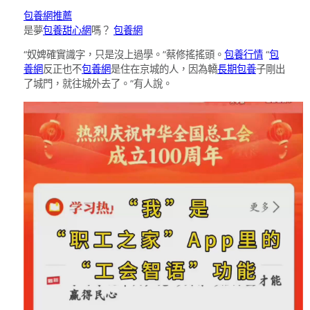
包養網推薦
是夢
包養甜心網
嗎？
包養網
“奴婢確實識字，只是沒上過學。”蔡修搖搖頭。
包養行情
“
包
養網
反正也不
包養網
是住在京城的人，因為轎
長期包養
子剛出
了城門，就往城外去了。”有人說。