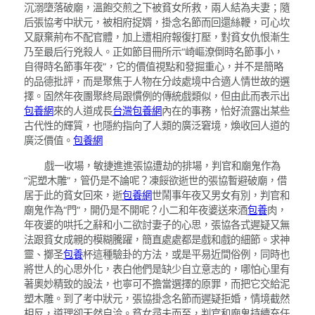
沉溺墮落破廟，溫飽交煎之下被貧女所救，兩人結為夫妻；隨
后張協考中狀元，被相府捉婿，掛念名節而回還絲鞭，可心坎
又厭棄荊布不配官體，加上遭相府報復打壓，對貧女仇恨漸生
乃至最后行兇殺人。正如節目冊所示“崎嶇潦倒時名節事小，
自得時名節事年夜”，它的價值視點和發掘重心，并不是簡略
的品德批評，而是聚焦于人物在分歧處境中合適人情世故的選
擇。固然年夜團聚終局跟慣例的傳統戲類似，但由此而表示出
包養網
來的人道成長
台灣包養網
內在的事務，恰好流露出某些
古代性的輝質，也隱約指向了人類的廣泛窘境，煥收回人道的
廣泛價值。
包養網
戲一收場，敏捷進進張協遭劫的排場，判官和廟鬼作為
“泥塑木雕”，管仍是不論呢？凍餒欲逝世的張協暫避破廟，借
居于此的貧女回來，逝
包養網
世鬧事年夜又男女有別，判官和
廟鬼作為“門”，開仍是不開呢？小二和年夜婆送來酒
包養
肉，
年夜婆的哄托之辭和小二欲討妻子的心思，張協各式遲疑又無
法跟貧女成親的模糊騰躍，簡直處處都是戲和戲的細節。求神
靈、擲圣
包養
杯這種驗卦的方法，或是平易近間俗例，同時也
將世人的心思外化，表白他們是缺少自立意志的，哪怕心里有
著奧妙精致的設法，也寧可不擔當選擇的原罪，而把它交給泥
塑木雕。到了考中狀元，張協掛念名節而遲疑拒婚，情境截然
相反，道理卻天然自洽。貧女尋夫而至，判官和廟鬼持續充任