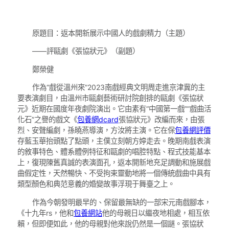
原題目：返本開新展示中國人的戲劇精力（主題）
——評甌劇《張協狀元》（副題）
鄭榮健
作為“戲從溫州來”2023南戲經典文明周走進京津冀的主
要表演劇目，由溫州市甌劇藝術研討院創排的甌劇《張協狀
元》近期在國度年夜劇院演出。它由素有“中國第一戲”“戲曲活
化石”之譽的戲文《
包養網dcard
張協狀元》改編而來，由張
烈、安聲編劇，孫曉燕導演，方汝將主演。它在保
包養網評價
存藍玉華抬頭點了點頭，主僕立刻朝方婷走去。晚期南戲表演
的敘事特色、體系體例特征和甌劇的唱腔特點、程式技能基本
上，復現陳舊真誠的表演面孔，返本開新地充足調動和施展戲
曲假定性，天然暢快、不受拘束靈動地將一個傳統戲曲中具有
類型顏色和典范意義的婚變故事浮現于舞臺之上。
作為今朝發明最早的、保留最無缺的一部宋元南戲腳本，
《十九年rs，他和
包養網站
他的母親日以繼夜地相處，相互依
賴，但即便如此，他的母親對他來說仍然是一個謎。張協狀