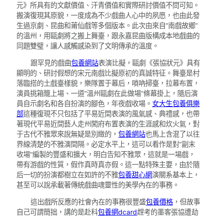
元》所具有的文獻價值、汗青價值和實際研討價值不問可知。
搬演復現其原貌，一度成為不少戲曲人心中的夙愿，也由此發
生過京劇、昆曲和莆仙戲等多個版本。此次由來自“南戲故鄉”
的溫州，用甌劇將之搬上舞臺，跟永嘉昆曲版構成本地戲曲的
同題雙璧，讓人感觸感染到了文明傳承的溫度。
跟罕見的戲曲
包養網站
表演比擬，甌劇《張協狀元》具有
顯明的、研討假想的宋元南戲比擬原初的真誠特征。舞臺是村
落臨搭的土戲臺樣貌，樂隊置于幕后，嗩吶掃臺，拉幕布置，
演員挑箱籠上場、一道“溫州甌劇在此做場”條幕掛上，隨后演
員自示劇名和各自扮演的腳色，年夜戲收場。
女大生包養俱樂
部
這種復現不只包括了平易近間表演的風氣感、典禮感，也帶
著現代平易近間藝人走州闖府布置表演的生涯感和炊火氣，對
于古代不雅眾來說無疑是別緻的，
包養網站
也馬上含混了以往
界線清楚的不雅演間隔。必定水平上，這可以看作是對“副末
收場”編製的豐盛和擴大，明白告知不雅眾，這就是一場戲，
帶有游戲的性質，假作真時真亦假。這一點特殊主要，由於隨
后一切的扮演都樹立在如許的不雅
包養甜心網
演關系基本上，
甚至可以說承載著傳統戲曲魂靈性的美學內在的事務。
這出戲所反應的社會內在的事務很豐盛
包養價格
，但故事
自己可謂簡拙，講的是赴科
包養網dcard
趕考的墨客張協遭劫