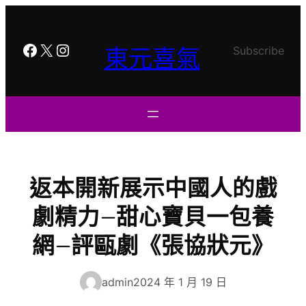
跳
至
主
Facebook
X
Instagram
東元喜氣
Subscribe
要
內
容
返本開新展示中國人的戲
劇精力—甜心寶貝一包養
網—評甌劇《張協狀元》
admin
2024 年 1 月 19 日