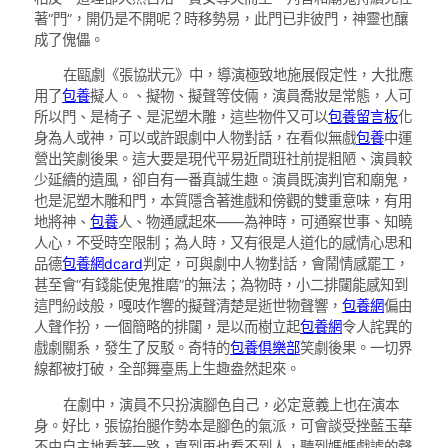
著“門”，開仍是不開呢？時移勢易，此門已非彼門，神靈也釀
成了傀儡。
在甌劇《張協狀元》中，導演極致地施展假定性，大批應
用了
包養
擬人。、擬物、擬聲等伎倆，演員喬妝是常態，人可
所以門、是椅子、是泥塑木雕，這些物件又可以
包養留言板
化
身為人或神，可以或許跟劇中人物對話，在看似無戲
包養
中運
營出笑劇後果。這大要是現代平易近間班社前提粗陋、演員較
少延續的遺風，卻自有一番真誠生趣。演員既演判官和廟鬼，
也是泥塑木雕和門，本質隱含著進戲和傍觀的雙重意味，有用
地將神、
包養
人、物通感起來——為神時，可通察世事、知曉
人心，不受時空限制；為人時，又有很是人道化的感情心思和
品德
包養網dcard
判定，可與劇中人物對話，會鬧情感罷工，
甚至會“有錢能使鬼推磨”的無法；為物時，小二排闥能感知到
這門紛歧般，嘎吱作響的擬聲清楚是逝世物聲響，
包養網
偏由
人聲作扮，一個簡略的排闥，是以而樹立起
包養網
令人詫異的
戲劇關系，發生了反駁。奇特的
包養俱樂部
笑劇後果。一切界
線都被打破，全部舞臺馬上生趣盎然起來。
在劇中，演員不只扮演腳色自己，必定意義上也在演本
身。好比，張協抬腿作勢本是腳色的氣派，可會談受挫藍玉華
不由自主地看著一路，直到再也看不到人，聽到媽媽戲謔的聲