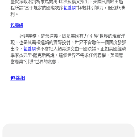
臺資深政治剖析家馬爾萬·比沙拉撰文指出，美國試圖經由過
程所謂“基于規定的國際次序
包養網
”拯救其引導力，但沒能勝
利。
包養網
迴避義務、背棄道義，既是美國有力“引導”世界的現實浮
現，也是其霸權邏輯的實際投射。世界不會聽任一個國度發號
出令，
包養網
也不會把人類命運交由一國決議。正如美國經濟
學家杰弗里·薩克斯所說，這個世界不需求任何霸權，美國應
當廢棄“引導”世界的念想。
包養網