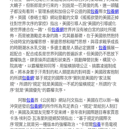
大轎子，但新郎是步行來的，別說是一匹英俊的馬，連一頭驢
子都沒有看到。管理系統和加倍公平公道的國
包養
際次
包養網
序。英國《泰晤士報》網站登載的文章《搖搖欲墜的美國正掉
往對世界次序的掌控》指出，美國引導人說“美國的引導感化
使世界連合在一路”，但
包養網
世界并沒有被白宮的談吐所擺
佈，而是被激勵走本身的路。究其最基礎，在于美國依然抱持
分歧時宜的強權思想、單邊思想和暗鬥思想，與尋求戰爭成長
的時期潮水水乳交融。多邊主義是人類必定選擇，
包養
擴展一
起配合、配合成長是世界列國的普遍訴求。但美國仍不愿放下
霸權執念，肆意操弄認識形狀東西，挑動陣營抗衡，構筑“小
院高墻”，以霸權壓抑同等、用蠻橫損壞公正、搞霸凌遏制成
長，將本身置于汗青對的和人類提高的對峙面。美國政客炮制
的所謂
包養網
“基于規定的國際次序”實則是美國的“家法幫
規”，所謂的“規定”就是美國說一不貳的蠻橫規定，所謂的“次
序”就是“美國優先”的霸權次序。
阿聯
包養
酋《公民報》網站刊文指出，美國在巴以新一輪
沖突迸發后
包養網
的所作所為充足表白，“規定”是給別人制訂
的，美國及其盟友完整不受束縛。意年夜利國際題目專家賈恩
卡洛·埃利亞·瓦洛里則提綱契領指出：“‘基于規定的國際次
序’現實上就是另一種版本的強權政治。”卡塔爾
包養
半島電視