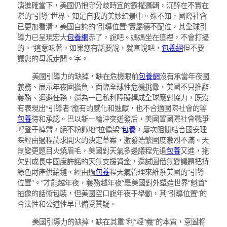
演進確當下，美國仍抱守分歧時宜的霸權邏輯，沉醉在不實在
際的“引導”世界、知足自我的美妙幻景中。殊不知，國際社會
已更加看清，美國自誇的“引導位置”實屬德不配位，其全球引
導力已呈現宏大
包養網
赤了，說吧。媽媽坐在這裡，不會打擾
的。”這意味著，如果您有話要說，就直說吧，
包養網
但不要
讓您的母親走開。字。
美國引導力的缺掉，缺在危機眼前
包養網
沒有承當年夜國
義務、展示年夜國擔負。面臨全球性危機挑釁，美國不只推辭
義務、迴避任務，還為一己私利障礙構成全球應對協力，既沒
有表現出“引導者”應有的感化和進獻，也不合適國際社會的等
包養
待和承認。巴以新一輪沖突迸發后，美國置國際社會戰爭
呼聲于掉臂，絕不粉飾地“拉偏架”
包養
，屢次阻攔結合國安理
睬經由過程請求開火的決定草案，激發浩繁國度激烈不滿。天
氣變更題目火燒眉毛，美國對天氣多邊議程先退
包養
又進，拖
欠對成長中國度許諾的天氣支援資金，還試圖借氣變議題把持
綠色財產供給鏈，經由過
包養
程天氣管理來維系美國的“引導
位置”。“才能越年夜，義務越年夜”是美國對外塑造世界“魁首”
抽像的話術包裝，但美國空口說年夜于舉動，其“引導位置”的
合法性和公道性早已備受質疑。
美國引導力的缺掉，缺在其重“利”輕“義”的本質，意圖將