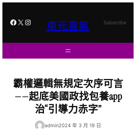
跳
至
主
Facebook
X
Instagram
東元喜氣
Subscribe
要
內
容
霸權邏輯無規定次序可言
——起底美國政找包養app
治“引導力赤字”
admin
2024 年 3 月 19 日