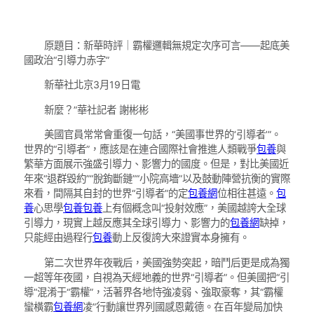
原題目：新華時評｜霸權邏輯無規定次序可言——起底美
國政治“引導力赤字”
新華社北京3月19日電
新麼？”華社記者 謝彬彬
美國官員常常會重復一句話，“美國事世界的‘引導者’”。
世界的“引導者”，應該是在連合國際社會推進人類戰爭
包養
與
繁華方面展示強盛引導力、影響力的國度。但是，對比美國近
年來“退群毀約”“脫鉤斷鏈”“小院高墻”以及鼓動陣營抗衡的實際
來看，間隔其自封的世界“引導者”的定
包養網
位相往甚遠。
包
養
心思學
包養
包養
上有個概念叫“投射效應”，美國越誇大全球
引導力，現實上越反應其全球引導力、影響力的
包養網
缺掉，
只能經由過程行
包養
動上反復誇大來證實本身擁有。
第二次世界年夜戰后，美國強勢突起，暗鬥后更是成為獨
一超等年夜國，自視為天經地義的世界“引導者”。但美國把“引
導”混淆于“霸權”，活著界各地恃強凌弱、強取豪奪，其“霸權
蠻橫霸
包養網
凌”行動讓世界列國感恩戴德。在百年變局加快