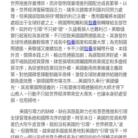
世界拖進存量博弈，而非發明增量增進列國配合成長繁華。以
後，世界經濟復蘇懦弱乏力、諸多災題需求列國共同努力處
理，但美國卻固執保持“精致的利己主義”，應用霸權將本國好
處超出于全球好處之上，將國際牴觸和風
包養
險轉嫁給全部世
界，如許的“引導”不只掉“德”，久遠看損人也難利己。美聯儲
實行超寬松貨泉政策，不只招致美國國際通脹高企，其激發的
全球性通脹嚴輕傷害了成長中
包養
國度和底層大眾；為克制國
際通脹，美聯儲又連續加息，令不少國
包養
度輔幣升值、本錢
外流、償債本錢上升、輸出性通脹加劇；為謀取經濟好處，美
國不竭挑起經貿摩擦，肆意損壞和蹂躪國際商業規定和多邊經
貿次序；為促使制造業回流外鄉，美國動用商業維護主義政
策，對他國肆意揮動制裁年夜棒，激發全球財產鏈供給鏈的連
鎖負面效應，損壞國際市場次序……美國持久奉行“美國優
先”，其背棄國際道義的，只有靈佛寺精通醫術的大師才得下
山救人。行動不只給世界經濟帶來宏大喪失，也讓本身好處受
損、信用掃地。
美國引導力的缺掉，缺在其既能幹力也有意愿推進和引領
全球管理系統和國際次序的變更。時至本日，美國的官員和學
者仍大吹牛皮宣傳，假如沒有美國的“引導”，世界將墮入“凌
亂”。但實際是，越來越多國度英勇地對美國的“引導”說不，呼
吁樹立一個以完成世界全體成長為幻想目的的全球轎子的確是