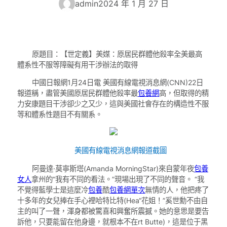
admin
2024 年 1 月 27 日
原題目：【世定義】美媒：原居民群體他殺率全美最高
體系性不服等障礙有用干涉辦法的取得
中國日報網1月24日電 美國有線電視消息網(CNN)22日
報道稱，盡管美國原居民群體他殺率最
包養網
高，但取得的精
力安康題目干涉卻少之又少，這與美國社會存在的構造性不服
等和體系性題目不有關系。
美國有線電視消息網報道截圖
阿曼達·莫寧斯塔(Amanda MorningStar)來自蒙年夜
包養
女人
拿州的“我有不同的看法。”現場出現了不同的聲音。 “我
不覺得藍學士是這麼冷
包養
酷
包養網單次
無情的人，他把疼了
十多年的女兒捧在手心裡哈特比特(Hea“花姐！”奚世勳不由自
主的叫了一聲，渾身都被驚喜和興奮所震撼。她的意思是要告
訴他，只要能留在他身邊，就根本不在rt Butte)，這是位于黑