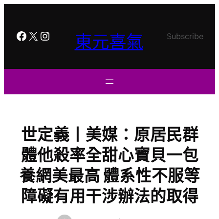
跳
至
主
Facebook
X
Instagram
東元喜氣
Subscribe
要
內
容
世定義丨美媒：原居民群
體他殺率全甜心寶貝一包
養網美最高 體系性不服等
障礙有用干涉辦法的取得