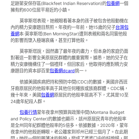
足跡第安保存區(Blackfeet Indian Reservation)的
包養網
一個
擁有約600位居平易近的小鎮。
莫寧斯塔表現，她親眼看著本身的孩子被包含他殺動機在
內的精力安康題目熬煎。年夜約一年前，她15歲的兒子
台灣包
養網
本·莫寧斯塔(Ben MorningStar)遭到表親和兩名同窗他殺
的影響而墮入極端哀痛，甚至打算他殺。
莫寧斯塔說，固然盡了最年夜的盡力，但本身的家庭仍面
對著這一影響全美原居民群體的嚴重實際。據悉，她的兒子在
精力安康機構住了一個禮拜，但回家后，他取得的應對精力安
康題目的資本卻百里
包養網dcard
挑一。
依據美國疾病把持和預防中間(CDC)的數據，美國非西班
牙裔原居民的他殺率高于其他任何種族或族裔群體。CDC稱，
幾十年來，美國
包養網
原居民的他殺率居高不下，尤其是10至
24歲年紀段人群。
包養行情
蒙年夜拿州預算與政策中間(Montana Budget
and Policy Center)的數據也顯示，該州原居民青年的他殺率
是全州同年紀群體他殺率的5倍多。依據數據，2020年，蒙年
夜拿州的他殺逝轉眼，老公離家到祁州已經三個月了。在此期
間，她從一個如履薄冰的新娘，變成了婆婆口中的好媳婦，鄰