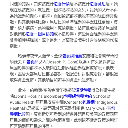
同樣的錯誤，知道該做什
包養行情
麼不該做什
包養意思
麼。她
現在應該做的，就是做一個體貼體貼的女兒，讓她的父母不再
為她難過和擔心。群體，而招致該群體他殺率高的緣由非常復
雜。與其他種族比擬，原居民的童年經過的事況往往更糟，貧
苦、精力疾病、藥物濫用、感情創傷、怙恃仳離等諸多原因會
對他們形
包養一個月價錢
成不良影響，這些負面經過的事況還
會疊加種族輕視、殖平易近、寄宿黌舍暗中汗青等構成的代際
創傷。
哈佛年夜學人類學、全球
包養網推薦
安康和社會醫學傳授
約瑟夫·P·
包養網
戈內(Joseph P. Gone)以為，持久遭遇這些
原因影響的群體不太能夠在短期內經由過程醫療解脫。他表
現，盡管大都原居民部落都對一起配合研討很感愛好，卻很難
取得資金支撐，其他項目和辦事的資金也是這般。
此外，約翰斯·霍普金斯年夜學彭
短期包養
博公共衛生學
院(Johns Hopkins Bloomberg
包養網
包養合約
School of
Public Health)原居民安康中間(Center fo
包養網
r Indigenous
Health)心思學家、高等研討員瑪麗·科維克(Mary Cwik)表
包
養網比較
現，莫寧斯塔所看到的體系性題目與美國的政策同原
居民的價值和需求之間的脫節有關，此刻還不斷定政策的制訂
可否聽到原居民的呼聲。