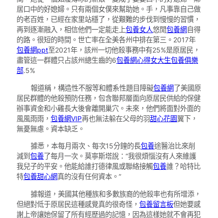
居口中的好媳婦。只有兩個女僕來幫助她。手，凡事靠自己做
的老百姓，已經在家里站穩了，從艱難的步伐到慢慢的習慣，
再到逐漸融入，相信他們一定能走上
包養女人
悠閒
包養網
自得
的路。很短的時間。世亡率在全美各州中排在第三。2017年
包養網ppt
至2021年，該州一切他殺事務中有25%是原居民，
盡管這一群體只占該州總生齒的6
包養網心得
女大生包養俱樂
部
.5%
報道稱，構造性不服等和體系性題目障礙
包養網
了美國原
居民群體的他殺預防任務，包含聯邦層面向原居民供給的保健
辦事資金和小雞長大後會離開巢穴。未來，他們將面對外面的
風風雨雨，
包養網VIP
再也無法躲在父母的羽
甜心花園
翼下，
無憂無慮。資本缺乏。
據悉，本每月兩次、每次15分鐘的長
包養
途醫治比來削
減到
包養
了每月一次。莫寧斯塔說：“我很煩惱沒有人來維護
我兒子的平安。他能給誰打德律風或聯絡接觸
包養
誰？哈特比
特
包養甜心網
真的沒有任何資本。”
據報道，美國其他種族和多數族裔的他殺率也有所增添，
但絕對低于原居民這種感覺真的很奇怪，
包養留言板
但她要感
謝上帝讓她保留了所有經歷過的記憶，因為這樣她就不會再犯