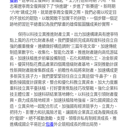
養網
、遼寧周全復興的“金鑰匙”。全力打造新時期“六地”，標
志著遼寧周全復興按下了“快進鍵”，步進了“新賽道”。新時期
“六地”建成之時，就是遼寧周全復興之際。我們必需以咬定目
的不放松的韌勁，以敢闖敢干加實干的拼勁，一個步驟一個足
跡地把習近平總書記為我們擘畫的雄偉藍圖釀成美妙實際。
保持以科技立異推進財產立異，出力加速構建具有遼寧特
點上風的古代化財產系統。我們要搶抓完成高程度科技自立自
強的嚴重機會，連續做好構造調劑“三篇年夜文章”，加速傳統
制造業數字化、收集化、智能化改革，推進財產鏈向高低游延
長，加速扶植進步前輩設備制造、石化和精緻化工、冶金新資
料、優質特點花費品產業四個萬億級財產基地。深刻推動計謀
性新興財產融會集群成長，前瞻性布局將來財產，加速構成更
多新質生孩子力。我們要緊緊扭住自立立異這個“牛鼻子”，自
動對接國度計謀需求，整合和優化科教立異資本，加大力度嚴
重科技立異平臺扶植，打好要害焦點技巧攻堅戰。強化企業科
技主體位置，加速科研結果落地轉化，以科技立異引領財產復
興。鼎力成長陸地經濟，加速扶植陸地強省。深化國資國企改
造，立異央地一起配合形式，加強國有經濟競爭力、立異力、
把持力、影響力和抗風險才能，讓國有企業真正成為復興成長
的“龍頭”。絕不搖動激勵、支撐、領導非私有制經濟成長，推
進構成國企平易近企
包養
外企競相成長的傑出局勢。