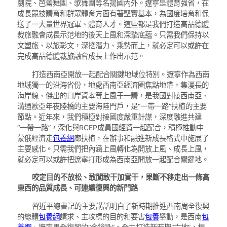
劇院、芭蕾舞團、歌舞團等名揚國內外。遼寧是體育強省，在
成長競技體育和群眾體育方面有著堅實基本，為國度培育和保
送了一大量世界冠軍、體育人才。這些都是我們打造高品德體
裁旅融會成長示范地的後天上風和深摯底蘊。只需我們保持以
文塑旅、以旅彰文，深挖潛力、乘勢而上，就必定可以或許在
完成高品德體裁旅融會成長上作出示范。
打造西南亞開放一起配合關鍵地域位特別。遼寧作為西南
地域獨一的沿海省份，地處西南亞經濟圈焦點地帶，集漫長的
海岸線、傑出的口岸資本等上風于一體，是我國對接西南亞、
溝通歐亞年夜陸橋的主要海陸門戶，是“一帶一路”扶植的主要
節點。近年來，我們積極對接國度嚴重計謀，深度融進共建
“一帶一路”，深化與RCEP成員國經貿一起配合，積極推動中
蒙俄經濟走
包養網
廊扶植，在辦事和融進新成長格式中施展了
主要感化。只需我們把內涵上風轉化為開放上風、成長上風，
就必定可以或許把遼寧打形成為西南亞開放一起配合關鍵地。
咬定目的不放松、敢闖敢干加實干，果斷不移走出一條高
東西的品質成長、可連續復興的新門路
習近平總書記的主要講話明白了新時期推進西南周全復興
的總體
包養網
請求、主攻標的目的和要害
包養
舉動，是西南
包