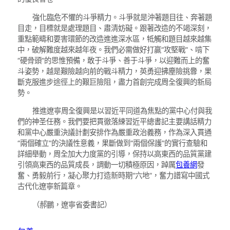
強化臨危不懼的斗爭精力。斗爭就是沖著題目往、奔著題
目走，目標就是處理題目、肅清妨礙。跟著改造的不竭深刻，
重點範疇和要害環節的改造進進深水區，牴觸和題目越來越集
中，破解難度越來越年夜。我們必需做好打贏“攻堅戰”、啃下
“硬骨頭”的思惟預備，敢于斗爭、善于斗爭，以迎難而上的奮
斗姿勢，越是艱險越向前的戰斗精力，英勇迎拂塵險挑釁，果
斷克服進步途徑上的艱巨險阻，盡力首創完成周全復興的新局
勢。
推進遼寧周全復興是以習近平同道為焦點的黨中心付與我
們的神圣任務。我們要把貫徹落練習近平總書記主要講話精力
和黨中心嚴重決議計劃安排作為嚴重政治義務，作為深入貫通
“兩個確立”的決議性意義，果斷做到“兩個保護”的實行查驗和
詳細舉動，周全加大力度黨的引導，保持以高東西的品質黨建
引領高東西的品質成長，調動一切積極原因，踔厲
包養網
發
奮、勇毅前行，凝心聚力打造新時期“六地”，奮力譜寫中國式
古代化遼寧新篇章。
（
郝鵬，
遼寧省委書記
）