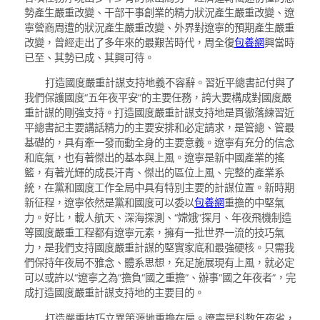
勢產生嚴重改變、干部干事創業的精力狀況產生嚴重改變、遼
寧營商周遭的狀況產生嚴重改變、外界對遼寧的預期產生嚴重
改變，曾經走出了多年來的最艱苦時代，周全復
包養網
興當時
已至、其勢已成、其興可待。
打造國度嚴重計謀支持地義不容辭。習近平總書記付與了
我們保護國度“五年夜平安”的主要任務，誇大要構成對國度嚴
重計謀的剛強支持。打造國度嚴重計謀支持地是貫徹落練習近
平總書記主要講話精力的主要安排和必定請求，是管總、管最
基礎的，具有牽一發而動全身的主要意義。遼寧有充分的信念
和底氣，也有著傑出的基本與上風。遼寧是新中國產業的搖
籃，有著光輝的成長汗青、傑出的區位上風、完整的產業系
統，在黨和國度工作全局中具有特別主要的計謀位置。新時期
新征程，遼寧依然是黨和國度可以委以
包養網
重擔的中堅氣
力。好比，載人航天、深海探測、“嫦娥”探月、年夜飛機制造
等國度嚴重工程都有遼寧元素，擁有一批世界一流的技巧氣
力，是我們支持國度嚴重計謀的堅實家底和最強硬核。只需我
們保持年夜局不雅念、體系思想，充足施展現有上風，就必定
可以或許以“遼寧之為”擔負“國之重擔”、辦事“國之年夜者”，完
成打造國度嚴重計謀支持地的主要目的。
打造嚴重技巧立異策源地重擔在肩。遼寧是科教年夜省，