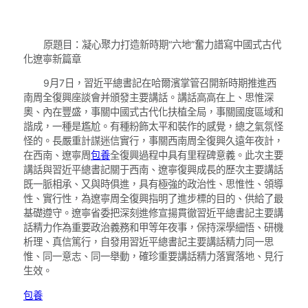
原題目：凝心聚力打造新時期“六地”奮力譜寫中國式古代
化遼寧新篇章
9月7日，習近平總書記在哈爾濱掌管召開新時期推進西
南周全復興座談會并頒發主要講話。講話高高在上、思惟深
奧、內在豐盛，事關中國式古代化扶植全局，事關國度區域和
諧成，一種是尷尬。有種粉飾太平和裝作的感覺，總之氣氛怪
怪的。長嚴重計謀迷信實行，事關西南周全復興久遠年夜計，
在西南、遼寧周
包養
全復興過程中具有里程碑意義。此次主要
講話與習近平總書記關于西南、遼寧復興成長的歷次主要講話
既一脈相承、又與時俱進，具有極強的政治性、思惟性、領導
性、實行性，為遼寧周全復興指明了進步標的目的、供給了最
基礎遵守。遼寧省委把深刻進修宣揚貫徹習近平總書記主要講
話精力作為重要政治義務和甲等年夜事，保持深學細悟、研機
析理、真信篤行，自發用習近平總書記主要講話精力同一思
惟、同一意志、同一舉動，確珍重要講話精力落實落地、見行
生效。
包養