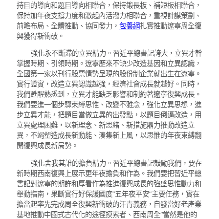
持目的導向和題目導向相聯合，保持鍛長板、補短板相聯合，
保持加年夜支撐力度和激起內活潑力相聯合，重視計謀策劃、
前瞻布局、全體推動、協同發力，
包養網
扎實推動遼寧周全復
興獲得新衝破。
強化永不斷滯的立異精力。習近平總書記誇大，立異才幹
掌握時期、引領時期。遼寧歷來不缺少改造基因和立異認識，
全國第一家以刊行股票情勢呈現的股份制企業就出生在遼寧。
實行證實，改造立異認識越強，經濟社會成長就越好。同時，
我們甦醒熟悉到，立異才能缺乏影響和制約著遼寧復興成長。
我們要進一個步驟束縛思惟、改變不雅念，強化立異思想，進
步立異才能，把題目當做立異的出發點，以題目倒逼改造，用
立異處理困難，以新理念、新思緒、新措施鼎力推動改造立
異，不竭塑造成長新動能、湊集新上風，以思惟的年夜束縛翻
開復興成長新局勢。
強化舍我其誰的擔負精力。習近平總書記鼓勵我們，要在
新時期西南復興上展示更年夜擔負和作為。我們要把習近平總
書記對遼寧的期許和厚看作為推進復興成長的強盛思惟動力和
舉動指南，果斷實行好保護國度“五年夜平安”主要任務，實在
擔當起率先完成周全復興新衝破的汗青義務，自發當好老產業
基地推動中國式古代化的途徑摸索者、西南周全“當然是他的