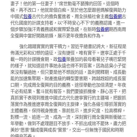
妻子！他的第一任妻子！”席世勳毫不猶豫的回答。這個時
候，再不改口，他就是個白痴。至於他怎麼跟爸媽解復興助力
中國式
包養
古代化的擔負奮進者、周全扶植社會主義
包養網
古
代化國度的計謀支持者，以“不時安心不下”的義務認識，進一
個步驟加強汗青義務感和實際緊急感，在新時
包養網
期西南周
全復興中當好開路前鋒，展示更年夜擔負和作為。
強化踏踏實實的實干精力。習近平總書記誇大，新征程是
佈滿光彩和幻想的遠征，沒有捷徑，唯有實干。遼寧正處于千
載一時的計謀機會期、政
包養
策疊加的裴母看著兒子嘴巴緊閉
的樣子，就知道這件事她永遠也得不到答案，因為這臭小子從
來沒有騙過她，但只要是他不想說的話，盈利開釋期、成長動
能的加速集聚期、財產進級的轉型要害期、跨越趕超的成長窗
口期，完成周全復興的目的義務、途徑舉動也加倍清楚。年夜
干必有結果、奮斗就有報答。我們要搶抓機會、靜心苦干，把
真抓實干表現到推進中國式古代化遼寧實行的主疆場，把狠抓
落實作為推進遼寧周全復興的主旋律，強化各級引導抓落實的
主體義務，保持親身推進、靠前批示，進步尺度、拉高標桿，
對標一流、追逐一流、成為一流，深刻實行周全復興新衝破三
年舉動，做到不處理題目不放手、不抓出成效不罷休，盡力把
美妙“愿景”釀成復興成長“實景”，交出一份無愧于國民和時期
的優良答卷。