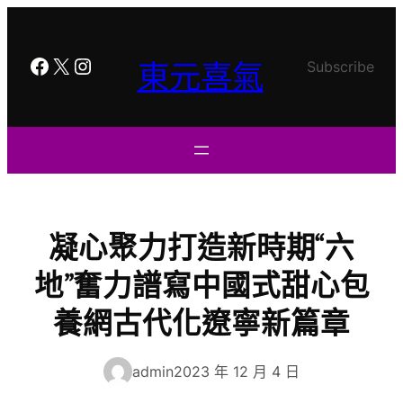
跳
至
主
Facebook
X
Instagram
東元喜氣
Subscribe
要
內
容
凝心聚力打造新時期“六
地”奮力譜寫中國式甜心包
養網古代化遼寧新篇章
admin
2023 年 12 月 4 日