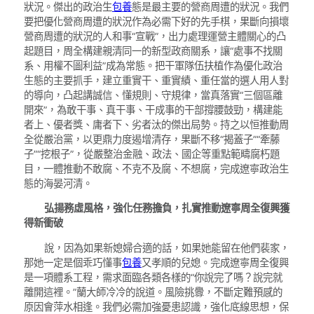
狀況。傑出的政治生
包養
態是最主要的營商周遭的狀況。我們
要把優化營商周遭的狀況作為必需下好的先手棋，果斷向損壞
營商周遭的狀況的人和事“宣戰”，出力處理運營主體關心的凸
起題目，周全構建親清同一的新型政商關系，讓“處事不找關
系、用權不圖利益”成為常態。把干軍隊伍扶植作為優化政治
生態的主要抓手，建立重實干、重實績、重任當的選人用人對
的導向，凸起講誠信、懂規則、守規律，當真落實“三個區離
開來”，為敢干事、真干事、干成事的干部撐腰鼓勁，構建能
者上、優者獎、庸者下、劣者汰的傑出局勢。持之以恒推動周
全從嚴治黨，以更鼎力度遏增清存，果斷不移“揭蓋子”“牽藤
子”“挖根子”，從嚴整治金融、政法、國企等重點範疇腐朽題
目，一體推動不敢腐、不克不及腐、不想腐，完成遼寧政治生
態的海晏河清。
弘揚務虛風格，強化任務擔負，扎實推動遼寧周全復興獲
得新衝破
說，因為如果新媳婦合適的話，如果她能留在他們裴家，
那她一定是個乖巧懂事
包養
又孝順的兒媳。完成遼寧周全復興
是一項體系工程，需求面臨各類各樣的“你說完了嗎？說完就
離開這裡。”蘭大師冷冷的說道。風險挑釁，不斷定難預感的
原因會萍水相逢。我們必需加強憂患認識，強化底線思想，保