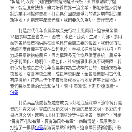
“智造”的改變。我們連續鑄造制造業長板，扎實推動數字遼
寧、智造強省扶植，盡力培養世界一流企業，把遼寧進步前輩
制造業手刺擦得更亮。打造具有國際競爭力的進步前輩制造業
新窪地，再創遼寧產業光輝，我們要久久為功、善作善成。
打造古代化年夜農業成長先行地上風顯明。遼寧是全國
13個食糧主產省之一，畜牧、水產、蔬菜、生果、海鮮、食用
菌等各類農產物供應在國際具有至關主要的位置。我們保持把
保護國度食糧平安擺在凸起地位，重視加速農業強省扶植，鼎
力成長舉措措施農業，盡力構建多元化食品供應系統，農業生
孩子範圍化、聰明化、綠色化、社會辦事化程度不竭晉陞。我
們保持把成長古代化年夜農業作為主攻標的目的，加速扶植年
夜基地、培養年夜企業、成長年夜財產，全省農業鄉村古代化
有序推動。打造古代化年夜農業成長先行地是遼寧上風地點，
我們將以果斷的信念和決計，讓“中國碗”裝上更多“遼寧糧”。
包養
打造高品德體裁旅融會成長示范地底蘊深摯。遼寧擁有殘
暴的汗青文明、豐盛的反動文明、厚重的產業文明、多彩的平
易近族文明。遼寧山川林田湖草沙等生態場景一應俱全，可謂
“春有百花秋有葉、夏有海風冬有雪”，四時清楚、風景秀美，
打造了一批精
包養
品游玩景點和線路。遼寧國民藝術劇院、歌