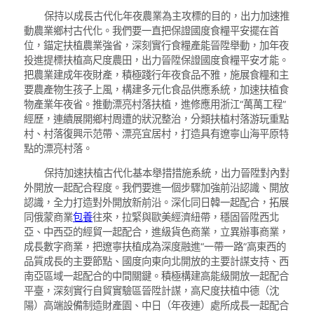
保持以成長古代化年夜農業為主攻標的目的，出力加速推
動農業鄉村古代化。我們要一直把保證國度食糧平安擺在首
位，錨定扶植農業強省，深刻實行食糧產能晉陞舉動，加年夜
投進提標扶植高尺度農田，出力晉陞保證國度食糧平安才能。
把農業建成年夜財產，積極踐行年夜食品不雅，施展食糧和主
要農產物生孩子上風，構建多元化食品供應系統，加速扶植食
物產業年夜省。推動漂亮村落扶植，進修應用浙江“萬萬工程”
經歷，連續展開鄉村周遭的狀況整治，分類扶植村落游玩重點
村、村落復興示范帶、漂亮宜居村，打造具有遼寧山海平原特
點的漂亮村落。
保持加速扶植古代化基本舉措措施系統，出力晉陞對內對
外開放一起配合程度。我們要進一個步驟加強前沿認識、開放
認識，全力打造對外開放新前沿。深化同日韓一起配合，拓展
同俄蒙商業
包養
往來，拉緊與歐美經濟紐帶，穩固晉陞西北
亞、中西亞的經貿一起配合，進級貨色商業，立異辦事商業，
成長數字商業，把遼寧扶植成為深度融進“一帶一路”高東西的
品質成長的主要節點、國度向東向北開放的主要計謀支持、西
南亞區域一起配合的中間關鍵。積極構建高能級開放一起配合
平臺，深刻實行自貿實驗區晉陞計謀，高尺度扶植中德（沈
陽）高端設備制造財產園、中日（年夜連）處所成長一起配合