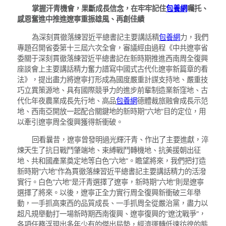
掌握汗青機會，果斷成長信念，在牢牢記住
包養網
囑托、
感恩奮進中推進遼寧重振雄風、再創佳績
為深刻貫徹落練習近平總書記主要講話精
包養網
力，我們
專題召開省委第十三屆六次全會，審議經由過程《中共遼寧省
委關于深刻貫徹落練習近平總書記在新時期推進西南周全復興
座談會上主要講話精力奮力譜寫中國式古代化遼寧新篇章的看
法》，提出盡力將遼寧打形成為國度嚴重計謀支持地、嚴重技
巧立異策源地、具有國際競爭力的進步前輩制造業新窪地、古
代化年夜農業成長先行地、高品
包養網
德體裁旅融會成長示范
地、西南亞開放一起配合關鍵地的新時期“六地”目的定位，用
以牽引遼寧周全復興獲得新衝破。
回看曩昔，遼寧曾發明過光輝汗青、作出了主要進獻，淬
煉天生了抗日戰鬥肇端地、束縛戰鬥轉機地、抗美援朝出征
地、共和國產業奠定地等白色“六地”。瞻望將來，我們把打造
新時期“六地”作為貫徹落練習近平總書記主要講話精力的活潑
實行。白色“六地”是汗青選擇了遼寧，新時期“六地”則是遼寧
選擇了將來。以後，遼寧正全力實行周全復興新衝破三年舉
動，一手抓高東西的品質成長、一手抓周全從嚴治黨，盡力以
超凡規舉動打一場新時期西南復興、遼寧復興的“遼沈戰爭”，
各項任務浮現出多年少有的傑出局勢，經濟運轉低速彷徨的態