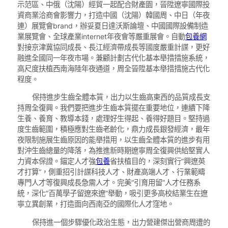
示范區、中俄（沈陽）經貿一起配合財產園，晉陞遼寧國際投
資商業洽商會影響力，打造中國（沈陽）韓國周、中日（年夜
連）展覽會brand，辦妥夏日達沃斯論壇、中國國際設備制造
業展覽會、全球產業internet年夜會等嚴重展會。自動
包養網
對接京津冀協同成長、長江經濟帶成長等國度嚴重計謀，更好
融進全國同一年夜市場。兼顧計劃古代化基本舉措措施系統，
高尺度扶植西南海陸年夜通道，周全晉陞基本舉措措施古代化
程度。
保持進步生齒全體本質，出力以生齒高東西的品質成長支
持周全復興。我們要把進步生齒本質擺在重要地位，連續下降
生養、養育、教導本錢，處理好生得起、養得好題目。堅持過
度生齒範圍，積極應對生齒老齡化，鼎力成長銀發經濟，最年
夜限制施展生齒原因的能舉措用，以生齒全體本質的進步有用
對沖生齒總量的降落，為推進新時期遼寧周全復興供給堅實人
力資本保證。錨定人才強
包養
省扶植目的，深刻實行“興遼英
才打算”，側重招引計謀科技人才、財產高端人才、行業範疇
專門人才等復興成長急需人才。完美“引育用留”人才任務系
統，深化“百萬學子留遼來遼”舉動，吸引更多高校結業生在遼
寧立異創業，打造面向西南亞的國際化人才窪地。
保持進一個步驟優化政治生態，出力營建傑出營商周遭的