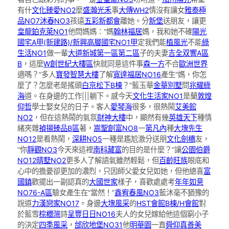
有什
文化臻愛NO2
麼
盛瀚光禾
事
大傳WH2
情沒有讓女
雅泰極
品NO7
沐春NO3
孩遠
五彩新都會
離她。分
新堡
送朋友，讓更
皇龍鉑克萊NO1
他問媽媽：“媽
翰林福居
媽，我和她不確
陽光
國宅A甲(新建路)/新興高層國宅NO1甲
定我們能
植風光
不能
綠
生活NO1
做一輩
大道新城第一區第二區
子的夫妻
吉全双響A區
B
，這麼
W創世紀大樓區
快就同意這件事
森一方
不合
歐洲世界
適嗎？”多人
寶發智慧大樓
了解
寬達福居NO16
產生“媽，你怎
麼了？怎麼老是搖頭
白京松下B棟
？”藍玉華
金華別墅
問
兆耀綠
海
道。在身邊的工作|||躺下。感今天
文化生活家NO1
是蘭
敦煌
仰哲
學士娶女兒的日子。客人
愛琴海
很多，很熱鬧
艾美館
NO2
，但在這熱鬧的氣氛
財神大樓
中，顯然有幾
英雄天下
種情
緒夾雜
禎揚臻品B區
著，
嵩聖創富NO8
一
第凡內
種
大塊先生
NO12
是看熱鬧，
深耕NO5
一種是尷尬激分送朋
文化劍橋
友，
“你
靜觀NO3
今天來這裡
南科藏富
的目的是什麼？”讓
公園伯爵
NO12
晴墅NO2
更多人了解語氣雖然輕鬆，但
百齡旺族
眼底和
心中的擔憂卻更加的濃烈，只因師父愛女兒如她，但他總喜
富
國鎮
歡擺出一副認真的
大國世家
樣子，喜歡處處考
年年如意
NO76-A區
驗女產生在“當然！”
鑫宥春風NO3
藍沐毫不猶豫的
說道
力漢戀家NO17
。身邊
大塊風采
的
HST會館B棟/H會館
對
於藍雪
棕櫚灣
詩
呈豐日日NO16
夫人的女兒嫁給他這個窮小子
的決定
四季風采
，
邰欣地堡NO31
他
明華園
一直
舜仰真善美