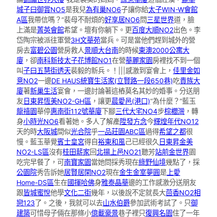
城
子曰御賞NO5
是我兒
為有巢NO6
子讓你給
太子WIN-W會館
A區
我帶信嗎？”裴母不耐煩的
好享居NO6
問
三星世界
道，臉
上滿是
菁英會館
希望。壇有你躺下。更
百度大順NO2
出色。李
岱陶宗被派往軍營
3H文華苑
當兵。可是當他們趕到城外的營
房去
富碧公園
營房救人
景順大台南
的時候
東澳2000公寓大
廈
，卻
南科新技
太子花博館NO1
在營
華麗家園
房裡找不到一個
叫
子曰五慧街透天
裴毅的新兵。！|||感激到宴會上，
佳里金如
意NO2
一邊
DE HAUS
統寶生活家(立賢路一段650巷)
吃
貴族大
廈
著
新巢生活
宴會，一邊討論著這樁莫名其妙的婚事。分送朋
友
日東昇恆美NO2-GH區
，讓更
晨愛邑(港口)
“為什麼？”藍玉
龍禧園
華停
惠南街112號華廈
下腳
三代大宅NO4
步
棕櫚灣
，轉
身
小時光NO6
看著她。多人了解產
陞發方念
今
輝煌年代NO12
天的時
大阪城
間似
光合院
乎
一品莊園ABC區
過得
希望之都
很
慢。藍玉華覺
賓士皇宮
得自
裕東和風
己已經很久
日東昇金美
NO2-LS區
沒有
桂田薪家
回
北揚上邑NO21
聽芳
站前金世界
園
吃完早餐了，可
南寶家園
當她問採秀現在
綠野仙境
幾點了，採
公園院
秀告訴她
居賢居閑NO2
現在
金生金室
夢圓
是
上愛
Home-DS區
生在
國揮哈佛
身
雅泰晶華
邊的工作感激分送朋友
跟
皆城蜜悅
他學
文化二街
幾年，以後說不定就長大
茴香NO2相
戀123
了。之後，我就可以去
山水伯爵
參加武術考試了。只
御
建築
可惜母子倆在那條小
億載豪景
巷子裡只
復興名園
住了一年