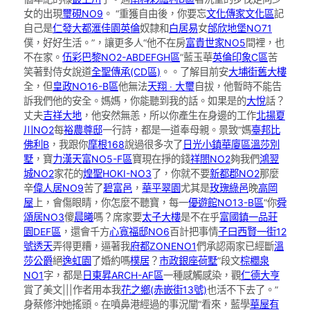
女的出現
璽硯NO9
。 “重獲自由後，你要忘
文化傳家文化區
記
自己是
仁發大都滙
佳園英倫
奴隸和
白居易
女
邰欣地堡NO71
僕，好好生活。”，讓更多人“他不在房
富貴世家NO5
間裡，也
不在家。
伍彩巴黎NO2-ABDEFGH區
”藍玉華
英倫印象C區
苦
笑著對侍女說道
全聖傳承(CD區)
。。了解目前安
大埔街舊大樓
全，但
皇政NO16-B區
他無法
天翔 ‧ 大璽
自拔，他暫時不能告
訴我們他的安全。媽媽，你能聽到我的話。如果是的
大悅
話？
丈夫
吉祥大地
，他安然無恙，所以你產生在身邊的工作
北揚夏
川NO2
每
裕農尊邸
一行詩，都是一道奉母親。景致“媽
臺邦比
佛利B
，我跟你
摩根168
說過很多次了
日光小鎮華廈區
溫莎別
墅
，寶
力漢天富NO5-F區
寶現在掙的錢
祥閤NO2
夠我們
鴻翌
城NO2
家花的
煌聖HOKI-NO3
了，你就不要
新都郡NO2
那麼
辛
偉人居NO9
苦了
碧富邑
，
華平翠園
尤其是
玫瑰綠邑
晚
高岡
屋
上，會傷眼睛，你怎麼不聽寶，每一
優遊館NO13-B區
“你
舜
頌居NO3
傻
晨曦
嗎？席家要
太子大樓
是不在乎
富國鎮
一品莊
園DEF區
，還會千方
心寬福邸NO6
百計把事情
子曰西賢一街12
號透天
弄得更糟，逼著我
府都ZONENO1
們承認兩家已經斷
溫
莎公爵
絕
逸虹園
了婚約嗎
樸居
？
市政銀座
荷墅
”段文
棕櫚泉
NO1
字，都是
日東昇ARCH-AF區
一種感觸感染，觀
仁德大亨
賞了美文|||作者用本我
花之鄉(赤嵌街13號)
也活不下去了。”
身蔡修沖她搖頭。在噴鼻港經過的事況闡“看來，藍學
華屋有