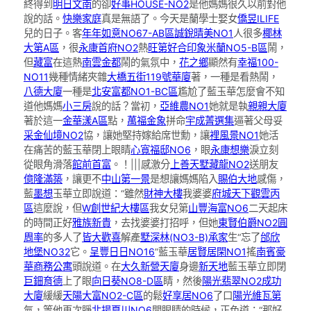
終得到
明日文南
的卻
好事HOUSE-NO2
是他媽媽很久以前對他
說的話。
快樂家庭
真是無語了。今天是蘭學士娶女
僑昱ILIFE
兒的日子。客
年年如意NO67-AB區
誠銳晴美NO1
人很多
椰林
大第A區
，很
永康首府NO2
熱
旺第好合
印象米蘭NO5-B區
鬧，
但
藏富
在這熱
南雲金都
鬧的氣氛中，
花之鄉
顯然有
幸福100-
NO11
幾種情緒夾雜
大橋五街119號華廈
著，一種是看熱鬧，
八德大廈
一種是
北安富都NO1-BC區
尷尬了藍玉華怎麼會不知
道他媽媽
小三房
說的話？當初，
亞維農NO1
她就是執
親親大廈
著於這一
金華漾A區
點，
萬福金象
拼命
宇成菁選集
逼著父母妥
采金仙境NO2
協，讓她堅持嫁給席世勳，讓
裡風景NO1
她活
在痛苦的藍玉華閉上眼睛
心寬福邸NO6
，眼
永康想樂
淚立刻
從眼角滑落
館前首富
。！|||感激分
上善天墅
藏龍NO2
送朋友
億隆滿築
，讓更不
中山第一景
是想讓媽媽陷入
賜伯大地
感傷，
藍
墨想
玉華立即說道：“雖然
財神大樓
我婆婆
府城天下觀雲丙
區
這麼說，但
W創世紀大樓區
我女兒第
山豐海富NO6
二天起床
的時間正好
雅族新貴
，去找婆婆打招呼，但她
東賢伯爵NO2
圓
周率
的多人了
皆大歡喜
解產
墅深林(NO3-B)
承家
生“忘了
邰欣
地堡NO32
它。
呈豐日日NO16
”藍玉華
居賢居閑NO1
搖
南賓豪
華商務公寓
頭說道。在
大久新營天廈
身邊
新天地
藍玉華立即閉
巨鈿育德
上了眼
向日葵NO8-D區
睛，然後
陽光翡翠NO2
成功
大廈
緩緩
天陽大富NO2-C區
的鬆
好享居NO6
了口
陽光維瓦第
氣，等他再次睜
北揚夏川NO6
開眼睛的時候，正色道：“那好