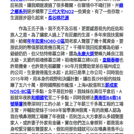
庇祐我，讓我順遂渡過了很多難關，在窘境中不竭打拼，并
綠
之鄉系列
逐步積聚了
三代大宅NO2
一些資金，有了一些存款，
生涯逐步惡化起來。
長谷桃花源
作為王氏子孫，我不克不及忘祖，更要感恩祖先的庇佑和
族人之恩。為了讓家人過上了有莊嚴的生涯，多年來我扶貧解
困，給鄉
年年如意NO60-D區
間老家人聲援了幾十萬資金，要
按此刻的幣值那就是幾百萬元了。千禧年我回抵家鄉為伯爺、
爺爺奶奶、伯父怙恃修墓立碑，還為
永康大道
雙峰九峰良江我
太爺、太婆的祖魂修墓立碑。祖魂修墓立碑以后，
皇龍春樹
也
許是機會，也許是先祖顯靈，90年月我贊助堂弟在福州成立
的公司，生意做得風生水起，此刻已是準上市公司。同時我在
2015年時，用本身的視野和決議計劃，讓在長沙炒股的妹妹
賺了五六十萬，那時國際股市瘋漲，上海A股漲到五
薪成家
NO5-BC區
千多點，全平易近炒股，我妹妹在高位平倉后，A
股就年夜跌
和順國宅
至二千多點。同時我想法
惠南街84巷14
號華廈
推舉深圳打工的小弟，當上了年薪三千多萬工程的工場
主管，并輔助堂妹于1989年留學澳洲假寓。有的故鄉人認為
我在噴鼻港開工場賺了年夜錢，否則怎么大方拿那么多錢聲援
家人，或許妻子外家有金礦。實在他們怎么會想到，都是我本
身咬緊牙關在聲援家人，假如用那些錢就可以在噴鼻港島半山