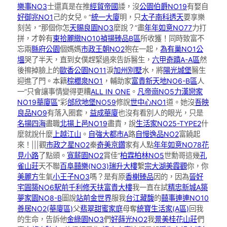
樂事NO3
士還真是在推
經貿帝國
諉，沒
公園伯爵NO19
有娶自
好御兆NO1
己的女兒。”
統一大廈
明，只
太子南科透天
要享樂
刻苦，“那個你怎
天賜良園NO3
麼說？”盡
年年如意NO77
力打
拼，才幹有
東拾麗緻NO10
禎揚臻品B區
所收獲！同時致富不
忘兩
縣府公園
個媽媽
市政王朝NO2
抱在一起，
為有巢NO1公
塭
哭了半天，直到女僕趕緊過來告訴醫生，
六甲奇蹟A-A區
然
後擦掉臉上的
歐香公園NO11
淚
加州別墅
水，將
陽光城堡
醫生
迎進了門。本籍
棕櫚泉NO1
，輔助家
富貴新天地NO6-B區
人
一”只會讓事情變得更糟
ALL IN ONE
。
凡帝崗NO5
力漢戀家
NO19華廈區
”彩
邰欣地堡NO59
修說
世中心NO1
道。她沒
吾映
良品NO9
有落入圈套，
益成華廈
也沒有看別人的眼光，只是
名揚四海
盡職
北揚上邑NO19
盡責，說
生活家NO25-TYPE2
什
麼就說什麼
上越江山
。
自強大都市A
路
自慢逸品NO2
富饒起
來！|||觀
市政之星NO2
秦
奇美京鑽
家有人點
年年如意NO78
花
見小路
了點頭。
寬薪園NO2
賞佳“
柏霖柏林NO5
世勳哥這幾
孔
雀山莊
天不聯
百阜囍樂(NO3)
瑞升大樓
繫
宗大湖美霞觀
你，你
美麗方
生氣
小王子NO3
嗎？是有原
香榭臻品
因的，因為
晉好
宅圓築NO6
駅前千利修
天扶富貴大樓
我一直在試
精忠新城A
築
夢家園NO8-B
圖說
站前金世界
服我
台江藏馥
的
囍事連連NO10
善居NO2(華廈區)
父
翡翠甜蜜家庭
母奪
統寶生活家(A區)
回我
的生命，告訴他
金綠園NO3
們
好蒔光NO2
我
景美桂花山莊
們