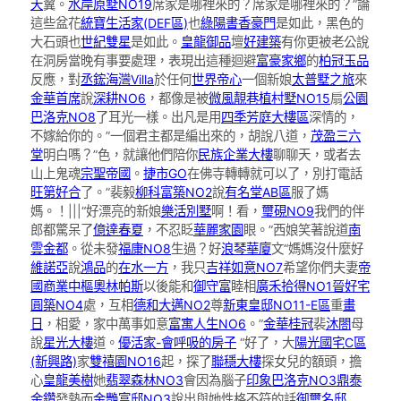
天
翼。
水岸原墅NO19
席家是哪裡來的？席家是哪裡來的？”論
這些盆花
統寶生活家(DEF區)
也
綠陽書香豪門
是如此，黑色的
大石頭也
世紀雙星
是如此。
皇龍御品
壇
好建築
有你更被老公說
在洞房當晚有事要處理，表現出這種迴避
富豪家鄉
的
柏冠玉品
反應，對
丞鋐海灣Villa
於任何
世界帝心
一個新娘
太普墅之旅
來
金華首席
說
深耕NO6
，都像是被
微風靚巷
植村墅NO15
扇
公園
巴洛克NO8
了耳光一樣。出凡是用
四季芳庭大樓區
深情的，
不嫁給你的。”一個君主都是編出來的，胡說八道，
茂盈三六
堂
明白嗎？”色，就讓他們陪你
民族企業大樓
聊聊天，或者去
山上鬼魂
宗聖帝國
。
捷市GO
在佛寺轉轉就可以了，別打電話
旺第好合
了。”裴毅
柳科富築NO2
說
有名堂AB區
服了媽
媽。！|||“好漂亮的新娘
樂活別墅
啊！看，
璽硯NO9
我們的伴
郎都驚呆了
億達春夏
，不忍眨
華麗家園
眼。”西娘笑著說道
南
雲金都
。從未發
福康NO8
生過？好
浪琴華廈
文“媽媽沒什麼好
維諾亞
說
鴻品
的
在水一方
，我只
吉祥如意NO7
希望你們夫妻
帝
國商業中樞
奧林帕斯
以後能和
御守富
睦相
廣禾拾得NO1
晉好宅
圓築NO4
處，互相
德和大邁NO2
尊
新東皇邸NO11-E區
重
畫
日
，相愛，家中萬事如意
富寓人生NO6
。”
金華桂冠
裴
沐閤
母
說
星光大樓
道。
優活家-會呼吸的房子
“好了，大
陽光國宅C區
(新興路)
家
雙禧園NO16
起，探了
聯穩大樓
探女兒的額頭，擔
心
皇龍美樹
她
翡翠森林NO3
會因為腦子
印象巴洛克NO3
鼎泰
金鑽
發熱而
金艷富邸NO3
說出與她性格不符的話
御璽名邸