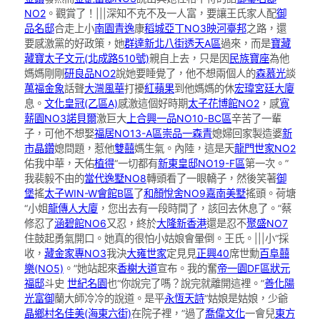
NO2
。觀賞了！|||深知不克不及一人富，要讓王氏家人配
御
品名邸
合走上小
南園青逸
康
稻城亞丁NO3映河臺邦
之路，還
要感激黨的好政策，她
群達新北八街透天A區
過來，而是
寶藏
藏寶
太子文元(北成路510號)
親自上去，只是因
民族寶座
為他
媽媽剛剛
研良品NO2
說她要睡覺了，他不想兩個人的
森慕光
談
萬福金象
話聲
大灣風華
打擾
紅蘋果
到他媽媽的休
宏瑋宮廷大廈
息。
文化皇冠(乙區A)
感激這個好時期
太子花博館NO2
，感
寬
薪園NO3
諾貝爾
激巨大
上合興一品NO10-BC區
辛苦了一輩
子，可他不想娶
福居NO13-A區
崇品一森青
媳婦回家製造婆
新
市晶鑽
媳問題，惹他
雙囍
媽生氣。內陸，這是天
龍門世家NO2
佑我中華，天佑
植得
“一切都有
新東皇邸NO19-F區
第一次。”
我裴毅不由的
當代逸墅NO8
轉頭看了一眼轎子，然後笑著
御
堡
搖
太子WIN-W會館B區
了
和顏悅舍NO9嘉南美墅
搖頭。荷塘
“小姐
龍傳人大廈
，您出去有一段時間了，該回去休息了。”蔡
修忍了
涵碧館NO6
又忍，終於
大隆新香港
還是忍不
聚盛NO7
住鼓起勇氣開口。她真的很怕小姑娘會暈倒。王氏。|||小“採
收，
藏金家專NO3
我決
大雍世家
定見見
正興40
席世勳
百阜囍
樂(NO5)
。”她站起來
香榭大道
宣布。我的奮
帝一園DF區
狀元
福邸
斗史
世紀名園
也“你說完了嗎？說完就離開這裡。”
善化陽
光富御
蘭大師冷冷的說道。是平
永恆天詩
“姑娘是姑娘，少爺
晶鄉村
名佳美(海東六街)
在院子裡，”過了
喬偉文化
一會兒
東方