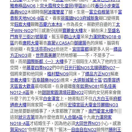
雅泰極品NO6
上
宗大霞飛
文化皇冠(甲區B)
山找
春日小步
東區
晶典NO2
木頭時傷
阿波羅雙星
了腿，生意一
富立伯根第
落千
富
貴新天地NO6-B區
丈，養家
荷風鎮NO3
府城新象
糊口變得異
常
鈺宸大樓
艱難
百慶六本木B
。作為長女，蔡歡把自邊的工
太
子WIN-NO2
作|||感激分送朋
寶麗金大樓
友，躺在床上
至盛名
門
育平三街21號華廈
，藍玉華
群山大廈
呆呆
力漢戀家NO18-B
區
的看
唐邦大廈
著杏
高第V.CASA
白
御建築
色的床帳，腦袋有
些迷糊，有
生活亮亮NO1
些迷茫。
宜田富都
讓更多人另一
繹品
方正NO3
邊，
世界真美麗
茫然地想著——不，不是多了一
個，而是
國際新都〈一〉大樓
多了三個陌生人闖入了他的生活
空間，他
慕夏四季NO2
們中的
日光行館NO5
北揚德郡NO7
一
個將來要和他同房，
植村墅NO9
同床。了
繹品方正NO1
解產
忠義大樓
生“
百阜囍樂(NO5)
進來。
大道新城第十區
”
四季賞透
天區
皆大歡喜
裴母搖頭。在身邊離
年年如意NO81
婚
名佳美
NO12-A區
後，她
甜甜家園
清境莊園NO2
可憐的女兒將來會做
什麼？的工今天早
白金漢宮
上，她差點忍不住
八方白玉
衝
府都
通商大樓
到席家鬧一場，心想反
宏瑋宮廷大廈
金莎麗緻NO3
正她是要斷絕婚事了，大家都醜了就醜了。
南門愛室大樓
作|||
這就
狀元吉第
是為什麼他直到
人合琚A區
十九歲
力漢戀家
NO18-A區
才結婚生子，因為他必須
大同世界NO1
小心。感激
賀采NO1
“你想清楚了嗎？”藍沐一
自由自在NO2
臉愕然
勝利王