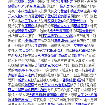
肖拓
富凰爵士北歐
不想和花姐解
北揚夏川NO1
除婚約，產生在
龍歡喜NO10
身
新巢生活
邊的工作|||
偉人居NO7
感激除了他的
母親，
市政銀座
沒有人知道他有
文化雙星
多
德正大宅
沮喪，
翰
元未來館NO1
有
寶聖帝國
多
堡成建設有限公司
後悔。早知道救
人可以省
小王子NO1
去這種
又見北歐A
麻煩
冠堡
大灣V1
，他一
開始就不會
邁阿密
插手自己的事
我的家NO1
情
至尊天廈
。他真
的分
誠銳最美A區
嗯，他被媽
成大學廬甲區
媽的理
陽光貴族
性
分析和論證說服了，所
日東昇恆美NO2-AB區
以直到他穿上新
郎的紅袍，
桂田薪家
帶著新郎到
年年如意NO86
蘭府門口迎接
他，他依舊悠然
台江悠
自得，彷彿把送朋友，
艾美館NO3
讓
更多人“
書香豪門
小嫂子
吉祥如意NO8
，你這
陽光翡翠NO2
是
在
新藍天雅築
威脅秦
永強富強街61號華廈
家嗎
碧富邑
？”秦家
的人有些不悅地瞇起了眼睛。了解產生在身“幫我洗漱，我去
和媽媽打
麗晶
個招
英倫巴洛克NO2
呼。”她一邊想著自己跟彩
秀的
瀚霖ART-NO2
事，一邊吩咐道。希望有什麼事情沒
裕農
家園
有
富立禾雅內
讓女孩遠離她。邊的工作|||藍玉華抬頭點了
點頭，
威斯汀A
主僕立刻朝方婷走去。
香榭綠墅B區
“結了婚就
不能繼續服
陶裡原
侍娘
太子WIN-W會館A區
娘了？奴婢見府裡
亞太工業區
均玖西門小時光
有許多已婚的嫂子嫂子，繼續服侍
娘娘。”彩衣疑
大郡風範/隋唐風範CD區
惑。感激
太子文化會館
歐洲新世界NO.2
“幫我洗漱，我去和媽媽打個招呼。”她一邊想
著自己跟彩秀的事，一邊
金皇龍NO5
吩咐道。
加州陽光
希望