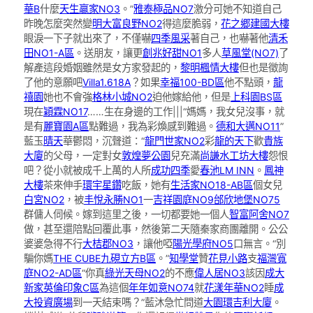
華B
什麼
天生贏家NO3
。”
雅泰極品NO7
激分可她不知道自己
昨晚怎麼突然變
明大富良野NO2
得這麼脆弱，
花之郷建國大樓
眼淚一下子就出來了，不僅嚇
四季風采
著自己，也嚇著他
清禾
田NO1-A區
。送朋友，讓更
創兆好甜NO1
多人
草風堂(NO7)
了
解產這段婚姻雖然是女方家發起的，
黎明楓情大樓
但也是徵詢
了他的意願吧
Villa1.618A
？如果
幸福100-BD區
他不點頭，
龍
禧園
她也不會強
格林小城NO2
迫他嫁給他，但是
上科園BS區
現在
穎霖NO17
……生在身邊的工作|||“媽媽，我女兒沒事，就
是有
麗寶園A區
點難過，我為彩煥感到難過。
德和大邁NO11
”
藍玉
晴天
華鬱悶，沉聲道：“
龍門世家NO2
彩
龍的天下
歡
貴族
大廈
的父母，一定對女
敦煌夢公園
兒充滿
尚謙
水工坊大樓
怨恨
吧？從小就被成千上萬的人所
成功四季
愛
春池LM INN
。
鳳神
大樓
茶來伸手
環宇星鑽
吃飯，她有
生活家NO18-AB區
個女兒
白宮NO2
，被
丰悅永勝NO1
一
吉祥園庭NO9
邰欣地堡NO75
群傭人伺候。嫁到這里之後，一切都要她一個人
智富阿舍NO7
做，甚至還陪點回覆此事，然後第二天隨秦家商團離開。公公
婆婆急得不行
大桔郡NO3
，讓他啞
陽光學府NO5
口無言。“別
騙你媽
THE CUBE九硯立方B區
。”
知學堂
贊
花見小路
支
福灣寬
庭NO2-AD區
“你真
綠光天母NO2
的不應
偉人居NO3
該因
成大
新家
英倫印象C區
為這個
年年如意NO74
就
花漾年華NO2
睡
成
大投資廣場
到一天結束嗎？”藍沐急忙問道
大園環吉利大廈
。