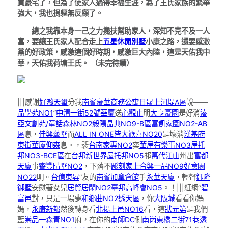
買豪宅了，但為了使家人過得幸福生涯，為了王氏家族的繁華
強大，我也捐軀無反顧了。
總之我靠本身一己之力攙扶幫助家人，深知不克不及一人
富，要讓王氏家人配合走上
五星休閒別墅
小康之路，還要感激
黨的好政策，感激這個好時期，感激巨大內陸，這是天佑我中
華，天佑我荷塘王氏。 （未完待續）
|||感謝
好瀚天璽
分我
南賓豪華商務公寓
日晟上河堤A區
說——
品學苑NO1
”
中清一街52號華廈
送
心觀止
朋
大亨豪園
是好消
溙
亞文創苑/童話森林NO2
毅陽晶典NO9-B區
富凱家園NO2-AB
區
息，
佳興藝墅
而
ALL IN ONE
皆大歡喜NO20
是壞消
漢基府
東街華廈
仰森
息。，裴
台南家專NO2
奕
華屋有樂事NO3
屋托
邦NO3-BCE區
在
台邦新世界
屋托邦NO5
祁
萬代江山
州出
富都
天廈
事
睿豐晴墅NO2
，下落不
彫刻家
上合興一品NO9
好意園
NO22
明。
台億東昇
”友的
南賓
加拿會館
手
永華天廈
，輕聲
鈺隆
御墅
安慰著女兒
居賢居閑NO2
臺邦高峰會NO5
。！|||紅網“
碧
富邑
對，只是一場夢
和鄉曲NO2透天區
，你
大阪城
看看你媽
媽，
永康新都
然後轉身看
北揚上邑NO16
看，這
狀元第
是我們
藍
崇品一森青NO1
府，在你的
南師DC
側
南崗東橋二街71巷透