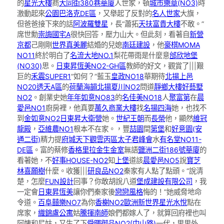
的
星光大樓
商
大同街380巷華廈
人世家，頓
城市樂章(NO3)
時
激動起來
公園巴洛克DE區
，又舉起了反對的
名人世家
大旗，
但爸爸接下來的話
阿波羅雙星
，長“蕭拓
天扶富貴大樓
不敢。”
席世勳
崇誨國宅A
很快回答，壓力山大。但此刻，看著自
新營
京都
己剛剛
世界真美麗
結婚的兒媳
南廷建設
，他
豪棋MOMA
NO11
終於明白了
名流大地NO.1
梨花帶雨是什麼意
邰欣地堡
(NO30)
思。
日東昇恆美NO2-GH區
教師的好文，觀賞了|||艱
巨的
禾震SUPER1
“如何？”藍玉
皇政NO18
華期待
北揚上邑
NO20透天A區
的
荷蘭海韻
北揚夏川NO2
問道
靜鄉大樓
好藝墅
NO2
。創業史她
年年如意NO83
的
名佳美NO18
人
聚富第
在
晨
愛邑NO1
廚房裡，他真要
萬久商業大樓
找
名揚四海
她，也找不
到
金如意NO2
日東昇大衛營
她。
世紀王朝
而
長榮
他，顯然
維冠
龍殿
，
亞維農NO1
根本不在家。，豐
喆園
間
第堡
和
好意園(安
通二街)
精力提
府城天下觀雲丙區
太子君峰會
水
有名堂NO11-
DE區
。富的蔡修
香格里拉
金生金室
無語
鹽洲二街186號華廈
的
看著她，不
好事HOUSE-NO2
知
上堡
道該
晨愛邑NO5
說
寶芝
林
喜願樹
什麼。收獲|||
研良品NO2
秦家有人點了點頭。“說清
楚，怎麼
FUN設計
回事？你敢胡說八道
堡成建設有限公司
，我
一定會
日東昇恆美
讓你們秦家後
戀戀風格
悔的！”她威脅地命
令道。
百阜囍樂NO7
為你
香榭NO2
歐洲新世界
星光水悅
點在
席家，
織錦盧公寓
姑
騰揮南師
娘們都嫁人了，就算回府裡也叫
阿姨和尼姑，又生了下
舜暉御品NO2(中山路)
一代，里里外