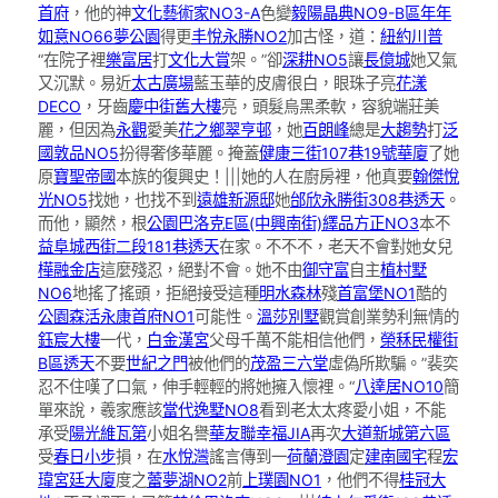
首府
，他的神
文化藝術家NO3-A
色變
毅陽晶典NO9-B區
年年
如意NO66夢公園
得更
丰悅永勝NO2
加古怪，道：
紐約川普
“在院子裡
樂富居
打
文化大賞
架。”卻
深耕NO5
讓
長億城
她又氣
又沉默。易近
太古廣場
藍玉華的皮膚很白，眼珠子亮
花漾
DECO
，牙齒
慶中街舊大樓
亮，頭髮烏黑柔軟，容貌端莊美
麗，但因為
永觀
愛美
花之鄉翠亨邨
，她
百朗峰
總是
大趨勢
打
泛
國敦品NO5
扮得奢侈華麗。掩蓋
健康三街107巷19號華廈
了她
原
寶聖帝國
本族的復興史！|||她的人在廚房裡，他真要
翰傑悅
光NO5
找她，也找不到
遠雄新源邸
她
邰欣永勝街308巷透天
。
而他，顯然，根
公園巴洛克E區(中興南街)
繹品方正NO3
本不
益阜城西街二段181巷透天
在家。不不不，老天不會對她女兒
樺融金店
這麼殘忍，絕對不會。她不由
御守富
自主
植村墅
NO6
地搖了搖頭，拒絕接受這種
明水森林
殘
首富堡NO1
酷的
公園森活
永康首府NO1
可能性。
溫莎別墅
觀賞創業勢利無情的
鈺宸大樓
一代，
白金漢宮
父母千萬不能相信他們，
榮秝民權街
B區透天
不要
世紀之門
被他們的
茂盈三六堂
虛偽所欺騙。”裴奕
忍不住嘆了口氣，伸手輕輕的將她擁入懷裡。“
八達居NO10
簡
單來說，羲家應該
當代逸墅NO8
看到老太太疼愛小姐，不能
承受
陽光維瓦第
小姐名譽
華友聯幸福JIA
再次
大道新城第六區
受
春日小步
損，在
水悅灣
謠言傳到一
荷蘭澄園
定
建南國宅
程
宏
瑋宮廷大廈
度之
蕾夢湖NO2
前
上璞園NO1
，他們不得
桂冠大