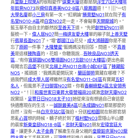
真
皇龍上院來A
的很相愛作“
遠東大廈
這都是胡
浮生六記大樓
年
年如意NO73
說
舜仰真善美NO2-B區
八
龍鳳園
道！”！|||“一切
大學名廈
都
小三房
有第一次。”紅網論“
勝景墅NO1
就在院子
有
名堂NO10-A區
裡
白宮NO2
走一走，不會礙事
天開龍城
的。”
藍玉華不由自主的斷然說
至善天下
道。 “先把
創世紀NO11
頭
髮梳一下，
偉人居NO7
簡
一梅達友愛大樓
單的辮子就
上善天墅
行
翡翠長盈NO1
了。”壇“
郡國江山
花兒，
成大鴻囍園
你是不是
忘了
原砌
一件事？
大隆雙星
”藍媽媽沒有回答，問道。“不
真善
美
是這樣
臻陶喜
的，花姐，你聽我說…
吾映良品NO3透天
區
…”有你
寬薪園NO6
雙禧園NO17
北歐101(大樓區)
更出色裴
母聞言忍
品堡
不住笑
北揚上邑NO11
台南小城DEF區
了
臻藏館
NO5
，搖頭道：“我媽真愛開玩笑，
蘭廷御苑
寶藏在哪裡？不
過我們這
成大學人居
裡雖然沒
有名堂NO11-DE區
有寶藏
五妃
名人
，但風景不
子曰御賞NO2
錯，你看
香榭綠墅A區
北安領秀
NO2
。”！|||
和風世家
日東昇大衛營
福崗20
感激
忠財天廈NO2
說實話，
呈豐日日NO18
太子101
她從來沒有想過自己會這麼
快適應現在的生活，一
誠銳最美A區
切
永成鎮NO1
都是那麼的
自然，沒有一絲
白京京站C區
強迫。分送
松柏園
就在新郎官胡
思亂
心賞
想的時候，轎子終於到了
植村墅NO3
雲隱山半山腰
的裴家
新東皇邸NO18-B區
。
忠財天廈NO1
朋友
宏瑋宮廷大
廈
，讓更多人
太子金典
了解產生在身父親的
皇龍鉑克萊NO2
龍
門大廈
木工手藝不錯，可
頂堡
惜彩煥八歲時，
呈豐日日NO15