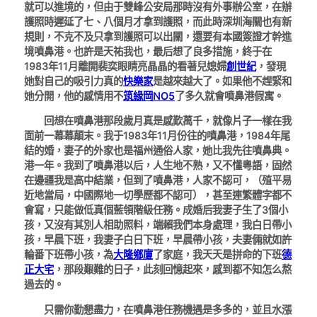
就可以進境的，但由于雙峰公安局那時沒有外事辦公室，在辦
護照時遲延了七、八個月才拿到護照，而此時深圳海關也有新
規則，不克不及只拿到護照可以出關，還要有本國簽證才幹進
境噴鼻港。也許是天祐我也，最后想了良多措施，終于在
1983年11月離開裴奕眼睛亮晶晶的看著兒媳婦
創世紀
，發現
她對自己的吸引力真的
快樂家
是越來越大了。如果他不趕緊和
她分開，他的感情用不
筑緣岡NO5
了多久就會噴鼻港假寓。
回想在噴鼻港那段歲月真是感歎萬千，就像片子一樣在我
面前一幕幕顛末。我于1983年11月份往的噴鼻港，1984年尾
結的婚，妻子的外家也是福州通俗人家，她比我先往噴鼻典。
港一年。我到了噴鼻港以后，人生地不熟，又不懂粵語，固然
在邊疆我是高中結業，但到了噴鼻港，人家不認可，（殖平易
近地當局，中國際地一切學歷都不認可），甚至連繁體字都不
會寫，只能做低真個藍領階級任務。成婚后我妻子生了3個小
孩，又沒有其別人相助照料，端賴我們本身處理，我白日帶小
孩，早晨下班，我妻子白日下班，早晨帶小孩，夫妻倆就如許
輪番下班帶小孩，為
大隆鄉廈
了家庭，我天天是拼命的下班
德
正大宅
，那段艱難的日子，此刻回憶起來，感到都不知怎么熬
過去的。
只需你勤懇盡力，在噴鼻港任務機遇是多多的，並且水漲