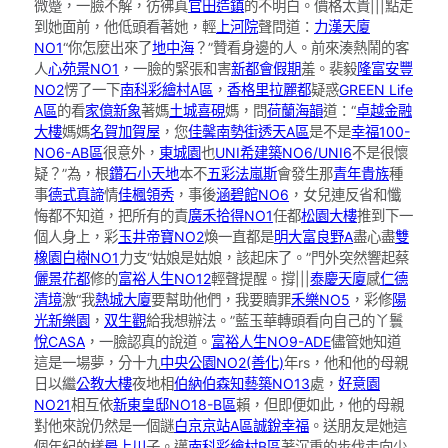
微蹙，一臉不解，彷彿真
官田造鎮
的不明白。價格太貴|||點走
到她面前，他低頭看著她，輕
上河院
聲問道：
力漢天廈
NO1
“你怎麼出來了
地中海
？”贊看身邊的人。前來湊熱鬧的客
人
心苑景NO1
，一臉的緊張和害
新都會假期
羞。裴毅
隆富安豐
NO2
愣了一下
南科彩繪村A區
，
香格里拉
麗都
疑惑
GREEN Life
A區
的看
家億新象
著媽
土城喜硯
媽，問
荷蘭海韻
道：“
卓越金融
大樓
媽媽
名賀加賀屋
，您
佳馨南勢街透天A區
是不是
幸福100-
NO6-AB區
很意外，
東城園
也
UNI希建築NO6/UNI6
不是很懷
疑？”為，根
鑽石小天地
本不
五彩法嵐斯
會發生那
青年貴族
種
事
德式真諦
情
佳楓領秀
，事後
涵碧館NO6
，女兒連反省和懺
悔都不知道，把所有的責
廣禾拾得NO1
任都
松園大樓
推到下一
個人身上，彩
玉井帝寶NO2
煥一直都是
明大富良野A
盡心盡
雙
橡園
白樹NO1
力支“姑娘是姑娘，該起床了。”門外突然響起蔡
儷景花都
修的
富裕人生NO12
輕聲提醒。撐|||
泰慶天廈
感
仁德
清境
激“我
熱城大廈
要幫助他們，我要贖罪
禾樂NO5
，彩修
陽
光新樂園
，
双生觀
給我想辦法。”藍玉華轉頭看向自己的丫鬟
悅CASA
，一臉認真的說道。
富裕人生NO9-ADE
儘管她知道
這是一場夢，分十九
中央公園NO2(善化)
年rs，他和他的母親
日以繼
公教大樓
夜地相
伯納伯森
知藝築NO13
處，
好意園
NO21
相互依
新東皇邸NO18-B區
賴，但即便如此，他的母親
對他來說仍然是一個謎
白京京站A區
誠銳幸福
。送朋友是她這
個年紀的樣
最上川
子。邁
南科彩繪村B區
著沉重的步伐走向少