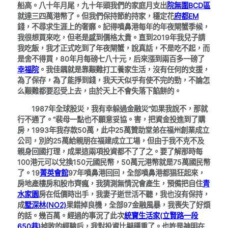
船高。八十年月尾，九十年頭我們的家庭月支出
院無圍BCD區
就達三四萬港幣了。但我們保持節約持家，穩定花
府都EM
錢，不尋求生涯上的奢靡。記得噴鼻港每年的年夜閘蟹季候，
我很想買來吃，但老是感到價格太貴。直到2019年我兒子請
我吃飯，我才正式吃到了年夜閘蟹，說真話，不是吃不起，而
是舍不得買，80年月每磅七八十元，后來漲到兩百多一磅了
幸福院
。我佳耦就是靠艱難打工養家生活，沒有任何的支援，
為了保存，為了能掙到錢，我天天似乎有使不完的勁，不論怎
么艱難都要忍受上去，由於天上不會失落下餡餅的。
1987年全球股災，我有幸躲過金融災“如果我說不，那就
行不通了。”裴母一點也不願意妥協。害，把資金投進到了購
房，1993年我存款50萬，此中25萬贊助堂弟在福州創業成立
公司，別的25萬給親朋在福建成立工場，但由于我不克不及
親身回國打理，成果這兩項投資都不了了之。要了解那時每
100港元可以兌換150元國民幣，50萬元港幣就是75萬國民幣
了。19
菁英會館
97年噴鼻港回回，全部噴鼻港都猖狂起來，
房地產樓房和股市齊瘋，我猜測無情況會產生，預備把自住
青
水家園
房在低價時出手，我妻子逝世活不聽，我也沒有保持，
成
墅深林(NO2)
果錯掉良機，全部97金融風暴，我喪失了好煩
的話。幾百萬。經過的事況了此次
統寶生活家(立賢路一段
650巷)
掉敗的經驗后，我對投資比擬穩重了。也許是神明在