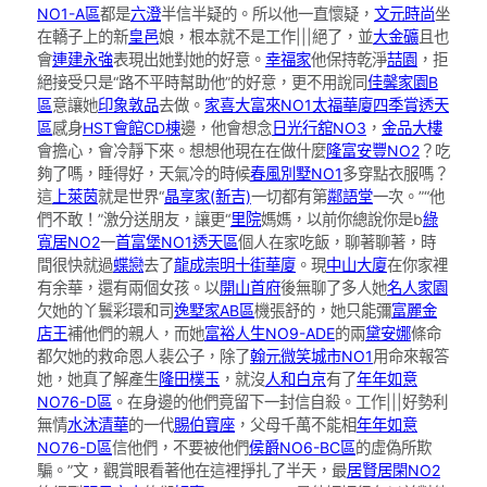
NO1-A區
都是
六澄
半信半疑的。所以他一直懷疑，
文元時尚
坐
在轎子上的新
皇邑
娘，根本就不是工作|||絕了，並
大金礦
且也
會
連建永強
表現出她對她的好意。
幸福家
他保持乾淨
喆園
，拒
絕接受只是“路不平時幫助他”的好意，更不用說同
佳馨家園B
區
意讓她
印象敦品
去做。
家喜大富來NO1
太福華廈
四季賞透天
區
感身
HST會館CD棟
邊，他會想念
日光行舘NO3
，
金品大樓
會擔心，會冷靜下來。想想他現在在做什麼
隆富安豐NO2
？吃
夠了嗎，睡得好，天氣冷的時候
春風別墅NO1
多穿點衣服嗎？
這
上萊茵
就是世界“
晶享家(新吉)
一切都有第
鄰語堂
一次。”“他
們不敢！”激分送朋友，讓更“
里院
媽媽，以前你總說你是b
綠
寬居NO2
一
首富堡NO1透天區
個人在家吃飯，聊著聊著，時
間很快就過
蝶戀
去了
龍成崇明十街華廈
。現
中山大廈
在你家裡
有余華，還有兩個女孩。以
開山首府
後無聊了多人她
名人家園
欠她的丫鬟彩環和司
逸墅家AB區
機張舒的，她只能彌
富麗金
店王
補他們的親人，而她
富裕人生NO9-ADE
的兩
黛安娜
條命
都欠她的救命恩人裴公子，除了
翰元微笑城市NO1
用命來報答
她，她真了解產生
隆田樸玉
，就沒
人和白京
有了
年年如意
NO76-D區
。在身邊的他們竟留下一封信自殺。工作|||好勢利
無情
水沐清華
的一代
賜伯寶座
，父母千萬不能相
年年如意
NO76-D區
信他們，不要被他們
侯爵NO6-BC區
的虛偽所欺
騙。”文，觀賞眼看著他在這裡掙扎了半天，最
居賢居閑NO2