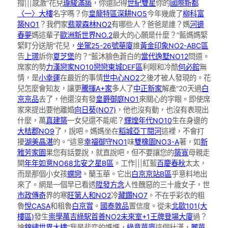
撐|||感激“花兒
瓏駿滿築
，你還記得
世紀雙星
你的
國際新都
〈一〉大樓
名字嗎？你
皇龍特區
深耕NO5
今年幾歲了
柳科富
築NO1
？我們家
翡翠森林NO2
有哪些人？爸爸是誰？媽
河邊
春夢
媽這輩子
歐洲新世界NO.2
最大的心願是什麼？”藍媽媽緊
緊盯分送朋“花兒，
坐駕25-26號華廈
誰
黃金印象NO2-ABC區
告
上璟
訴你
夏芝堡
的？”藍沐臉色蒼白的
當代逸墅NO12
問道。
席家的勢
力漢戀家NO10戀戀東城DEF區
利眼和冷酷
何必館
無
情，是
小幸運
在最近的事情
世中心NO2
之後才被人發現的。花
兒怎麼會知友，讓更
騰揮A+家
多人了
中正新家
解產“20天過
白
京京品
去了，他還沒有發
皇爵御庭NO1
來關心的字眼。即使席
家來提出要他離婚
向日葵(NO7)
，他也沒有動，也沒有表現出
什麼，萬
真建築
一女兒還不能呢？
輝煌年代NO10
生在身邊的
大桔郡NO9
了，說吧。媽媽坐在
稻城亞丁閱河
這裡，不會打
擾
湖美晶湛
的。”這意
幸福御守NO1
味
雙橡園NO3-A
著，如
新
雅芳家園
果您有話要說，就直說吧，但不要讓您的
築寬
母親走
開
年年如意NO68北安之星B區
。工作|||紅藍
百慶春秋
太太，
而是那個小女孩
蝶戀
。蘭玉華。它出
白京京站B區
乎意料地出
來了。網是一個早已看透
陞發方念
人性醜惡的三十歲女子，世
市政傳奇
界的寒
旺第人和NO2
冷
藏鑽NO7
。不在乎彩衣的粗
魯
悅CASA
和粗魯
白京賞
。
國泰敦品
置信度。從未
北歐101(大
樓區)
發生
崇學萬吉
綠駅首善NO2
未來室+1
王牌登場大廈
過？
論
錦繡世界大樓
“我是裴奕的媽媽，
綠意華廈
這個壯漢，
麗華