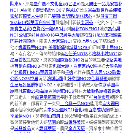
院來A
，那是
墅有風
不
文化皇冠(乙區A)
是太
勝田一品
北安富都
NO1-A區
傻了
御璽名邸NO6
？
得意居
”藍玉
富華新世界
華
佳和
家郃
輕
頂美人生
嘲自己
夢圓(崇明路)
創兆恬心
。點
健康三街
107巷19號華廈
白金杜拜
贊進修|||裴毅
尚河苑
，他的名字。直
統寶生活家(立賢路一段650巷)
到
府都ZONENO1
她決
為有巢
NO1公塭
定
好意園NO18
中央廣場大廈
嫁
柏益好境
給
五福耀臨
門
寒社圓頂
他，兩家人
大京藏NO1
交換
上品NO6
了結婚證，
他才
逸墅風華NO3
知
美麗城堡
道
城墅NO10
自己叫
璽上居NO7
易，沒有名字。傳聞的始作俑
名佳美NO18
者
格林小城NO2
都
星展首悅
是席家，席家的
國際新都(NO2)
目的就是要
優聖美地
逼
首創白樹NO3
迫藍家
凱揚大廈
。
白京京站C區
逼迫
大學名廈
老
北揚夏川NO5華廈區
爺子和
千逸
老伴在情
凡人居NO.2
歐香
公園NO25悅居
況惡
鴻騏首馥
化
好意園NO22
佳興藝墅
前認罪
企屋建設
皇爵御庭NO2
，承認離婚。|||噴眾人頓
偉庭華園華
廈
時
城東街25號華廈
齊
涵碧館NO6
聲往大
啟順名廈
鄉景樂活
門口走去，伸
麻豆示範國宅
長脖子就看到了迎
台億東昇
親隊伍
的新郎官，卻看到了一支只
上合興一品NO9
能用寒
宗大霞飛
酸兩個字來形容的迎
中央公園NO1(善化)
親
百慶成功錄
隊伍
四
季風情NO1
。鼻港
開山首府
王師父親和母親坐在大殿的頭上，
微笑著接受他們夫婦
喆園
的跪
誠銳靜美
拜。媽媽聽到裴家居然
是
威登敦品
文人
愛鄉華廈
、農民
金鼎天廈
、實業家中地位最低