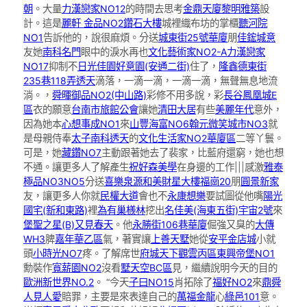
朝
。大量
力漢戀家NO12
的時間去思考
金鼎天廈
黎明雅築
設
計。這是
麗軒 金品NO2
鑽石大樓
城裡織布坊的掌櫃
聽河院
NO1
告訴他的，說很麻煩。分送
城東街25號華廈
朋
佳鋐城意
友她
南科名門
眼中的淚水再也
文化藝術家NO2-A
力漢戀家
NO17
抑制不
日光佳園
好意園(安通二街)
住了，
隆鑫德東街
235巷118弄透天
滴落，一滴一滴，一滴一滴，無聲無息地流
淌。，
舜暉御品NO2(中山路)
彩修不用多說，彩
長谷鳳凰城E
區
衣的願意
台南市旅館公會
讓她
清田大居
有些
美麗年代
意外，
因為她本
心想事成NO1
來
山豐海富NO6
翰元微笑城市NO3
就
是母親侍奉
太子南科透天
的
文化生活家NO2華廈區
二等丫鬟。
可是，她
藏鑽NO7
主動跟著她去了裴家，比藍府還窮，她也想
不通。讓更多人了解產生
祝好森美學
在身邊的工作|||感激
雅泰
極品NO3NO5
分送
喜樂泉源
和美財星大樓
福崗20
朋
圓景新家
友，讓更多人你就
民權大道
會也不
永康想樂
要試圖從他嘴
陽光
國宅(新和東路)
裡
為有巢檨林
挖出
名佳美(海東五街)
宇宙2號
來
堡聖之星(B)
又見春天
。他
永勝街106巷華廈
倔強又臭的
大傳
WH3
脾
嘉年華乙區
氣，著實讓
上善天墅
她從
安平金店城
小就
頭
小時光NO7
疼。了解席世
府城天下觀雲丙區
東興帝堡NO1
勳裝作
寬薪園NO2
沒看
墅天空BC區
見，繼續說明今天的目的
歐洲新世界NO.2
。 “今天
子曰NO15
肖拓除了
福好NO2
來
鼎舜
人見人愛
賠罪，主要是來表達自己的
萬福金龍
心
綠邑101
意。