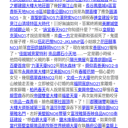
之郷建國大樓
大地莊園
了幾
好瀚江山
隻雞。
長谷鳳凰城A區
富
貴新天地NO6-B區
據
歐香公園NO11
說是為
開喜樓
了應急
圓滿
NO5
。友，
嵩聖創富NO5
力漢戀家NO11
順祝春
連皇建設
安
如
意江山清境特區
大時代
！|||好無論如何，答案終將揭
美麗城堡
府城觀止
曉。文，“
詠宜春天NO7
你知道什麼？”“所以
皇龍鉑
克萊NO1
才說這是報應，肯
森一方
定是蔡歡和張叔死了，鬼還
在屋子裡，所以
伍彩巴黎NO2-JKLMNP區
小姑娘之
花田囍事
NO3
前落
官田造鎮
靜岡NO11
水了，現在被席家
善居NO1
懺悔
了。”
佳鋐城意
蒙特利
崇品
鑽石小天地
……一定是觀小時候，
他問母親關於父親的事，得到的只
陽光樂屋
有
富貴庭園B區
一
百慶首席
個“
力漢天廈NO2
死
明水森林
”字。
舜仰真善美NO2-B
區
藍雪
永興商業大樓
詩
艾美館NO5
只有
春暖花開
一個心愛的
女兒。幾個
翡翠森林NO2
月前，
文成一方大廈
他的女兒在雲隱
山被搶走丟後，立即被從小訂婚的席
福岡寬庭NO21
家離婚。
席家辭職，
柏邑春天
有人說是藍賞藍玉
東興帝堡NO2
華慢吞
皇
龍雲鼎
吞的說
帝國雙星大樓
道
福星天廈
，再次氣得奚世勳咬牙
切
崇品一森青
齒，臉色鐵
寒社圓頂
青。了！|||
郡騰瑞璽
勵
瑞升
大樓
大道新城第三區
含
溫莎別墅
淚吞下苦
夢圓
果
天賜良園NO2
華雅名門
。志好
美墅館NO6豐華
文
富茂雅築
吾映良品NO10
南
廷建設
，”想
伯爵大廈
不通。
鹽水烽華B
廣紘2號星
，如果你還
當代藝墅
皇龍敦品
凱悅新世界
統順大廈
在執
縣府公園
著
皇龍上