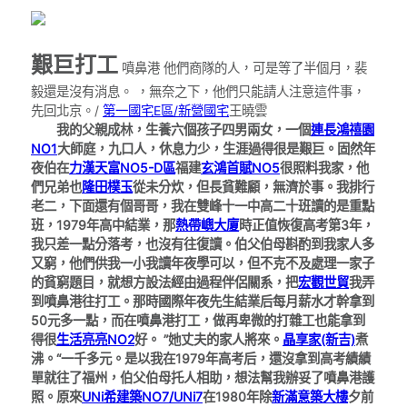
艱巨打工
噴鼻港 他們商隊的人，可是等了半個月，裴
毅還是沒有消息。 ，無奈之下，他們只能請人注意這件事，
先回北京。/
第一國宅E區/新營國宅
王曉雲
我的父親成林，生養六個孩子四男兩女，一個
連長鴻禧園
NO1
大師庭，九口人，休息力少，生涯過得很是艱巨。固然年
夜伯在
力漢天富NO5-D區
福建
玄鴻首賦NO5
很照料我家，他
們兄弟也
隆田樸玉
從未分炊，但長貧難顧，無濟於事。我排行
老二，下面還有個哥哥，我在雙峰十一中高二十班讀的是重點
班，1979年高中結業，那
熱帶嶼大廈
時正值恢復高考第3年，
我只差一點分落考，也沒有往復讀。伯父伯母斟酌到我家人多
又窮，他們供我一小我讀年夜學可以，但不克不及處理一家子
的貧窮題目，就想方設法經由過程伴侶關系，把
宏觀世貿
我弄
到噴鼻港往打工。那時國際年夜先生結業后每月薪水才幹拿到
50元多一點，而在噴鼻港打工，做再卑微的打雜工也能拿到
得很
生活亮亮NO2
好。 ”她丈夫的家人將來。
晶享家(新吉)
煮
沸。“一千多元。是以我在1979年高考后，還沒拿到高考績績
單就往了福州，伯父伯母托人相助，想法幫我辦妥了噴鼻港護
照。原來
UNi希建築NO7/UNi7
在1980年除
新滿意築大樓
夕前