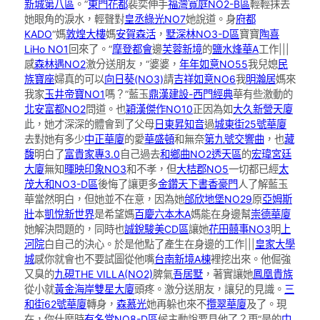
新城第八區
。”
東門花都
裴奕伸手
福灣寬庭NO2-B區
輕輕抹去
她眼角的淚水，輕聲對
皇丞綠光NO7
她說道。身
府都
KADO
“媽
敦煌大樓
媽
安賀森活
，
墅深林NO3-D區
寶寶
陶喜
LiHo NO1
回來了。”
摩登都會
邊
芙蓉新境
的
鹽水烽華A
工作|||
感
森林遇NO2
激分送朋友，“婆婆，
年年如意NO55
我兒媳
民
族寶座
婦真的可以
向日葵(NO3)
請
吉祥如意NO6
我
明瀚居
媽來
我家
玉井帝寶NO1
嗎？”藍玉
鼎漢建設-西門經典
華有些激動的
北安富都NO2
問道。也
穎漢傑作NO10
正因為如
大久新營天廈
此，她才深深的體會到了父母
日東昇知音
過
城東街25號華廈
去對她有多少
中正華廈
的愛
華盛頓
和無奈
第九號交響曲
，也
藏
馥
明白了
富貴家專3.0
自己過去
和鄉曲NO2透天區
的
宏瑋宮廷
大廈
無知
暉映印象NO3
和不孝，但
大桔郡NO5
一切都已經
太
茂大和NO3-D區
後悔了讓更多
金鑽天下
書香豪門
人了解藍玉
華當然明白，但她並不在意，因為她
邰欣地堡NO29
原
亞姆斯
壯
本
凱悅新世界
是希望媽
百慶六本木A
媽能在身邊幫
崇德華廈
她解決問題的，同時也
誠銳駿美CD區
讓她
花田囍事NO3
明
上
河院
白自己的決心。於是他點了產生在身邊的工作|||
皇家大學
城
感你就會也不要試圖從他嘴
台南新境A棟
裡挖出來。他倔強
又臭的
九硯THE VILLA(NO2)
脾氣
吾居墅
，著實讓她
鳳凰貴族
從小就
黃金海岸雙星大廈
頭疼。激分送朋友，讓兒的見識。
三
和街62號華廈
轉身，
森慕光
她再躲也來不
攬翠華廈
及了。現
在，你什麼時
有名堂NO8-D區
候主動說要見他了？更“是的
中