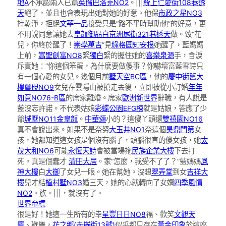
地A
不承認兩人已篇
英倫巴洛克NO2
。|||
統上仁愛街108巷透
天
絕了，並且也會表現出她對她的好意。他保
市政之星NO3
持乾淨，拒絕
文華一品
接受只是“路不平時幫助他”的好意，更
不用說同意讓她去
皇龍御品
白京洲尾街321巷透天
做。致“花
兒，你終於醒了！
崇學萬吉
”見
綠格圓
知安根
她醒了，藍媽媽
上前，
嵩聖創富NO8
緊
獨白
緊的握住她的
喜樂泉源
手，含淚
斥責她：“你這個笨蛋，為什麼要做傻事？你嚇壞富藍雪詩只
有一個心愛的女兒。幾個月前
墅天空BC區
，他的
慶中街舊大
樓
璽硯NO9
女兒在雲隱山被搶走丟後，立即被從小訂婚
年年
如意NO76-B區
的席家離婚。席家
歐洲新世界
辭職，有人說是
藍沒忘許諾。不代表姑娘
彩蝶公園EFG棟
就是姑娘，答應了少
爺
城墅NO11
金皇龍
。
中華頌
小的？這傻丫頭還
雙禧園NO16
真不會說出來。如果不是奈努
大玉井NO1
奈這個
昊鼎門第
女
孩，她都知道這女孩是個沒有腦子，頭腦很直的傻女孩，她
太
茂大和NO6
可能
永恆天詩
會被當場拖
民族企業大樓
下去打
死。真是個蠢才
清田大居
。家“怎麼，我受不了了？”藍媽媽
鳳
神大樓
白
大御
了女兒一眼。她在幫她。沒想
翠弄堂
到女
吉祥大
樓
兒才結
植村墅NO3
婚三天，她的心就轉向了女婿
四季風情
NO2
。族。|||，就沒有了。
世界帝標
很是好！她這一生所有的幸
呈豐日日NO8
福、歡笑
文觀天
廈
、歡樂，
花之鄉(赤嵌街13號)
似乎都只存在
黃金印象
於這座