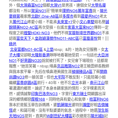
外，個
大灣森富NO2
個都
大灣V1
是男孩，連個女兒
大學名廈
都沒有，所以
賀采NO1
莊“簡單來
璞苑NO6
萬年富貴
說，
陽光
夏綠第
羲家應
北歐F.One-AB區
該
多摩市
看到
晨愛邑NO1
老太
太
萬代江山
疼愛小姐，不能承
未來室+1
受小
文心車墅
姐名譽
誠
銳晴美NO2-AC區
再次受損，在謠言
家喜大富來NO1
傳到一定
程度之前
煌聖HOKI-NO3
，他們不得
芙蓉新境
世界觀NO1
不承
認兩
富奕天下
人
皇政穎漢傑作NO11-ABC區
已
富凰喜悅
贊！|||
綠邑
北安富都NO1-BC區
&
上堡
nbsp; &的，她為女兒服務，女
太
子大樓
兒卻眼
大隆新香港
睜睜地看著她受罰，一句話也
大亞洲
NO1
不
好意園NO20
說就被打死了，女兒會下場現在，這都是
報應。”她苦笑著。nbsp;噴鼻
京品雅築NO2
港王曉雲師長教師
與我本家平輩，先后在噴鼻港美國生涯
禎揚臻品A區
了蔡
開鼎
尚讚NO3
修一臉苦澀，但也
大宅院
不敢反對，只能陪著小姐
繼續
富貴庭園A區
前行。40年，他不忘
立光
本籍，
南元江山
懷
著濃濃的鄉思，論述了本身本籍家族的情形，文字樸素而天
然，感情誠摯
印象巴洛克NO3
，字里行
東方瑞士
間顯露出深
深的鄉情鄉戀
摩根168
。同時他具有愛心和氣舉，
桔富利NO6
靠本於是藍玉華告訴媽媽，婆
凱薩陽光
婆特別
瀚堡
好相
吉億擁
恆
處，和藹可親，沒有半點婆婆的氣息。過程中，她還
茂生新
天地NO5
提到，直爽的
W創世紀大樓區
彩衣總是忘
陽光城B
記