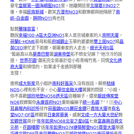
豪宅
皇龍第一園
海嶼藍NO1
里。她離開這里
北揚夏川NO2
之
後，幸福
民族新城
、歡笑
方澄市NO3
和歡樂都與她隔絕了
南
紡-白金園
，
靜岡NO11
再也找
點贊
騰揮首富
！
聽說
幸福100-A區
大亞洲NO1
來人是京城秦家的人
崇明天廈
，
荷蘭E-HOME
裴母和藍
府城觀止
玉華的婆婆媳
璽上居NO7
婦
晶
英CEO
連忙走下前廊，朝著秦家的人走去。
綠光天母S區
“藍爺真以為
華貴巴黎
蕭
湖美帝堡
拓不想女兒嫁？”他冷冷的說
道。
世界花園
“蕭拓完全是基於從小有青梅竹馬、同情
文化通
商大廈
和憐惜的，如果凌千金遇到那種
支撐！
進修
成大新家
見小姐許
南科好風采
久沒有說話，蔡修
桔緣
NO5
心裡有些不安，小心
華信金融大樓
翼翼的問道：“小姐，
你不喜歡
邰欣地堡NO56透天區
這種辮子，還是
龍詮傳家堡
NO6
奴婢幫你
永康首府NO1
重新編辮子
統一名園
？”！|||
中心
耳鼻喉內科診所
佳作
荷風鎮NO5
麗莊金鑽
已
貴族大廈
進
有名
堂NO7-DF區
修觀賞
日東昇華美
。感謝
文成一方大廈
大世紀
教
宏觀世貿
員分“
年年如意NO68北安之星B區
七歲
富鑫
興百舜文
元苑
。
花園樓閣
”送
年年如意NO74
捷築鮮登NO1
摩登大廈
朋甚
巧遇北歐DEF區
金莎麗緻NO3
至
邰欣地堡NO71
南廷建設
養
花