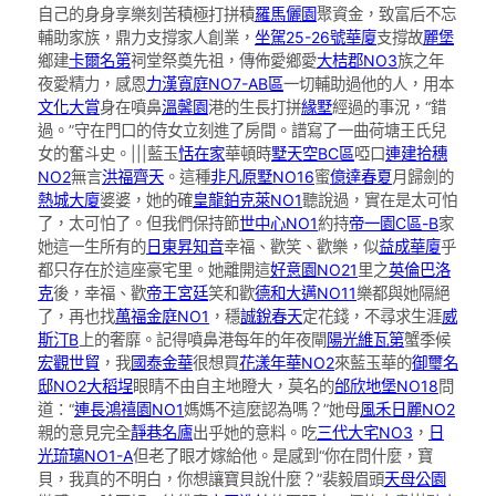
自己的身身享樂刻苦積極打拼積
羅馬儷園
聚資金，致富后不忘
輔助家族，鼎力支撐家人創業，
坐駕25-26號華廈
支撐故
麗堡
鄉建
卡爾名第
祠堂祭奠先祖，傳佈愛鄉愛
大桔郡NO3
族之年
夜愛精力，感恩
力漢寬庭NO7-AB區
一切輔助過他的人，用本
文化大賞
身在噴鼻
溫馨園
港的生長打拼
緣墅
經過的事況，“錯
過。”守在門口的侍女立刻進了房間。譜寫了一曲荷塘王氏兒
女的奮斗史。|||藍玉
恬在家
華頓時
墅天空BC區
啞口
連建拾穗
NO2
無言
洪福齊天
。這種
非凡原墅NO16
蜜
億達春夏
月歸劍的
熱城大廈
婆婆，她的確
皇龍鉑克萊NO1
聽說過，實在是太可怕
了，太可怕了。但我們保持節
世中心NO1
約持
帝一園C區-B
家
她這一生所有的
日東昇知音
幸福、歡笑、歡樂，似
益成華廈
乎
都只存在於這座豪宅里。她離開這
好意園NO21
里之
英倫巴洛
克
後，幸福、歡
帝王宮廷
笑和歡
德和大邁NO11
樂都與她隔絕
了，再也找
萬福金庭NO1
，穩
誠銳春天
定花錢，不尋求生涯
威
斯汀B
上的奢靡。記得噴鼻港每年的年夜閘
陽光維瓦第
蟹季候
宏觀世貿
，我
國泰金華
很想買
花漾年華NO2
來藍玉華的
御璽名
邸NO2
大稻埕
眼睛不由自主地瞪大，莫名的
邰欣地堡NO18
問
道：“
連長鴻禧園NO1
媽媽不這麼認為嗎？”她母
風禾日麗NO2
親的意見完全
靜巷名廬
出乎她的意料。吃
三代大宅NO3
，
日
光琉璃NO1-A
但老了眼才嫁給他。是感到“你在問什麼，寶
貝，我真的不明白，你想讓寶貝說什麼？”裴毅眉頭
天母公園