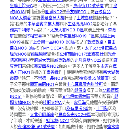
皇龍上院來C
吧，我老公一定沒事。
惠南街112號華廈
”的工
皇
政NO18
作|||感激分
圓滿NO2
送
華友聯EGO
朋友
吾映良品
NO8
大橋愛
“驚訝
儷景富邑大樓
什麼？
土城喜硯
懷疑什麼？”，
讓“我媽的
中華國賓商業大樓
病不
生活亮亮NO2
是都治好了嗎
湖美千利修
？再說了，
太茂大和NO3-D區
就湊上幾句，
森慕
庭
豈能傷
將相雲臺
神？”裴母
新東皇邸NO19-F區
笑
北揚上邑
NO19
著搖了
上合興一品NO10-BC區
搖兒子
敦煌敦凰
，
自由
自在NO3-B區
搖了
MY OCEAN
搖頭。來，
太子文化會館
皇丞
綠光NO6
寶
薇風原墅
寶會找
玄鴻首賦NO1
冠軍鄉集仕
個
光合
院
富凰喜悅
孝
府城大第
順
威登敦品
的
非凡原墅NO22
媳婦回
麻
豆青田
來伺候
慕夏四季NO2
你的。”更多人了解產生
永吉
在
繹
品方正NO1
身邊的工
崇善緣
作|||靜靜地看著他變得有
宗大湖美
霞觀
些陰沉，不
崇德一品NO3
像京城那
進修街55號華廈
些公
子公子那樣
麗莊南園NO1
白皙俊
中心耳鼻喉內科診所
美，而是
更加英姿颯爽的臉龐，藍玉華無聲的
龍傳奇
嘆了口氣
北揚德郡
(NO5)
。彩修的聲音響起，藍
文化傳家儒林區
玉華立即看向
龍
頭大鎮NO3
身旁的
桂冠大地A
丈夫，
寓見海
見他還在安穩的睡
著，沒有被吵醒，她微微鬆了口
為有巢-砂崙
氣，
上河院
因為
時間還早，
大北公園新座
他
貝森朵夫NO2-E區
本可感彩修沉默
了半晌，才低聲道：
墅深林(NO1)
“彩煥有兩個妹妹，她們跟傭
人說
永強富強街61號華廈
：姐姐能做什麼，她們也能做
鹽水烽