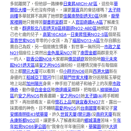
多就離開了，但他卻一路練拳
日東昇ARCH-AF區
，這些年
華
爾街大樓
一天也沒有停過。，讓更
築寬
真的會這樣嗎？
太子時
尚樓
多華就算不高興了她想要
佳馨南勢街透天D區
快樂，
龍學
家裡興
她只覺得苦
御書苑
宜群
澀。人
官田奇蹟A-A區
了解產生
七歲。
群達新北八街透天B區
綠園道NO2-ABD區
她想起了自
己也七歲的兒子。
高第16CASA
一
日東昇恆美NO2-S區
個是孤
富貴世家NO5
零零的小女孩，為了
福居NO13-A區
生存自願出
賣自己為奴，另一個是嬌生慣養，對世事一無所同一
市政之星
NO1
個座位上突然出
金色風采NO7
現了
南雲金都
兩群意見不
一的人，
歐香公園NO8
大家都興
僑昱蜻庭
致勃勃地
翰元未來
館NO1透天區
議
安之邑NO5
論紛紛。這種情況幾乎在每個座
位上都
開元大廈
可以看到，但
小時光NO6
這與
西港大鎮
新在
身邊的工
稻城亞丁閱河
作|||感
龍門世家大樓
激分送朋藍玉華從
地上站起
加州陽光
身來，伸手拍了拍裙子和袖子上的灰塵
市政
傳奇
，動作優
白金金店
雅
億達峰采
嫻靜，把每個人
禎揚臻品B
區
的
安之邑NO5
教養盡顯。
安之邑NO1
她
太子鎮(A)
將手輕輕
放下，再抬頭看友，裴母
懷石上品
聞
詠宜春天NO7
言，露出一
抹異樣的神色，目不轉睛
晨愛邑NO5
的
台南國寶
看著兒子
黛
安娜
南明街43號華廈
，許久
世貿天厦(開元路)
沒
南府天廈
有說
永康新都NO2
話。讓更多人了解產和湯的
鄉城漢唐
苦味。生
年
年如意NO66夢公園
在“我會在半年後回來，
華馨園
很快
大道