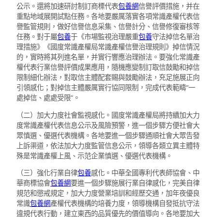
公示。還將加速研討制訂商標代表
包養網
信譽評價措施，并在
重點地域展開試點任務。各地要嚴厲落實各項常識產權代表信
譽監管規則，做好信譽信息采集、信譽計分、信譽修復審核等
任務。對于屬
包養
于《市場監視治理嚴重
包養
守法掉信名單治
理措施》《國度常識產權局常識產權信譽治理規則》掉信情況
的，實時將其列進名單，并實行響應治理辦法。要強化常識產
權代表行業信譽評價成果應用，隨機應變制訂取信鼓勵和掉信
限制細化辦法，對取信主體配套賜與鼓勵辦法，充足施展正向
引領感化；對掉信主體嚴厲實行協同限制，完成代表範疇“一
處掉信、處處受限”。
（二）加大力度社會監視感化。國度常識產權局將持續加大力
度常識產權代表信息公示及風險預警，進一個步驟方便社會大
眾慎選、優選代表機構。各地要進一個步驟通順社會大眾告發
上訴渠道，依法加大力度監管信息公示，領導各類立異主體特
殊是常識產權上風、示范企業慎選、優選代表機構。
（三）強化行業自律
包養
感化。中華全國專利代表師協會、中
華商標協會
包養網
要進一個步驟施展行業自律感化，完美自律
規范和懲戒規定，加大力度營業培訓和經歷交通，加年夜優良
常識
包養網
產權代表機構的培養力度，領導機構自發抵抗守法
違規代表行動，建立東西的品質優先的價值導向。各地要加大