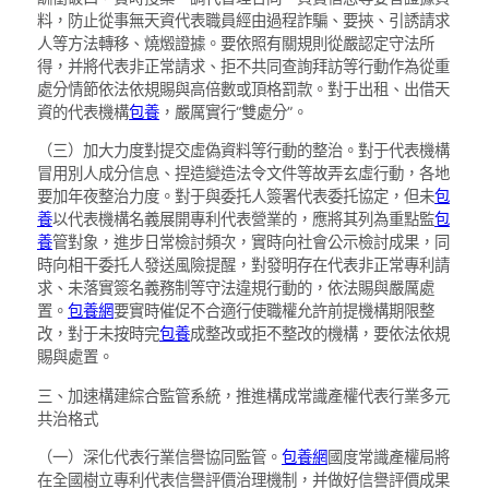
料，防止從事無天資代表職員經由過程詐騙、要挾、引誘請求
人等方法轉移、燒燬證據。要依照有關規則從嚴認定守法所
得，并將代表非正常請求、拒不共同查詢拜訪等行動作為從重
處分情節依法依規賜與高倍數或頂格罰款。對于出租、出借天
資的代表機構
包養
，嚴厲實行“雙處分”。
（三）加大力度對提交虛偽資料等行動的整治。對于代表機構
冒用別人成分信息、捏造變造法令文件等故弄玄虛行動，各地
要加年夜整治力度。對于與委托人簽署代表委托協定，但未
包
養
以代表機構名義展開專利代表營業的，應將其列為重點監
包
養
管對象，進步日常檢討頻次，實時向社會公示檢討成果，同
時向相干委托人發送風險提醒，對發明存在代表非正常專利請
求、未落實簽名義務制等守法違規行動的，依法賜與嚴厲處
置。
包養網
要實時催促不合適行使職權允許前提機構期限整
改，對于未按時完
包養
成整改或拒不整改的機構，要依法依規
賜與處置。
三、加速構建綜合監管系統，推進構成常識產權代表行業多元
共治格式
（一）深化代表行業信譽協同監管。
包養網
國度常識產權局將
在全國樹立專利代表信譽評價治理機制，并做好信譽評價成果