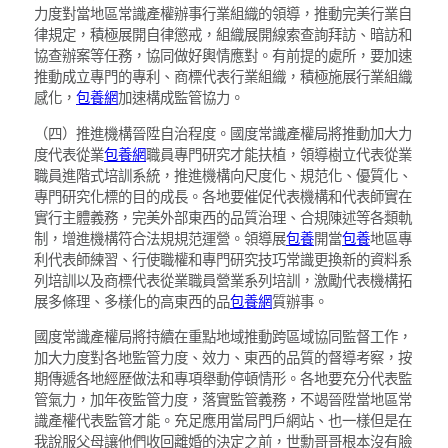
力度對當地區常識產權辦事行業組織的領導，推動完美行業自
律規定，積極展開自律懲戒，組織展開線索查詢拜訪、暗訪和
協查辦案等任務，協同做好輿情應對。有前提的處所，要加速
推動成立專門的專利、商標代表行業組織，積極施展行業組織
感化，
包養網
加速構成監管協力。
（四）推進機構晉陞自治程度。國度常識產權局將推動加大力
度代表從業
包養網
職員專門研究才能扶植，領導樹立代表從業
職員進階式培訓系統，推進機構向尺度化、規范化、優質化、
專門研究化標的目的成長。各地要催促代表機構和代表師實在
實行主體義務，完美外部東西的品質治理、合規陳述等各類軌
制，增進機構符合法規規范運營。領導展
包養
開當
包養
地區專
利代表師練習、行使職權和專門研究技巧常識更換新的資料系
列培訓以及商標代表從業職員營業系列培訓，激勵代表機構拓
展多條理、多樣化的高東西的品
包養網
質辦事。
國度常識產權局將持續在重點地域推動跨區域協同監督工作，
加大力度對各地監管力度、效力、東西的品質的督導考察，按
期傳遞各地經歷做法和專項舉動停頓情形。各地要充分代表監
管氣力，加年夜監管力度，落實監管義務，不竭晉陞當地區常
識產權代表監管才能。充足應用當局門戶網站、也一樣但是在
我說服父母讓他們收回離婚的決定之前，世勳哥哥根本沒有臉