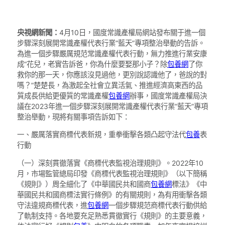
央視網新聞：
4月10日，國度常識產權局網站發布關于進一個
步驟深刻展開常識產權代表行業“藍天”專項整治舉動的告訴。
為進一個步驟嚴厲規范常識產權代表行動，無力推進行業安康
成“花兒，老實告訴爸，你為什麼要娶那小子？除
包養網
了你
救你的那一天，你應該沒見過他，更別說認識他了，爸說的對
嗎？”楚楚長，為激起全社會立異活氣、推進經濟高東西的品
質成長供給更優質的常識產權
包養網
辦事，國度常識產權局決
議在2023年進一個步驟深刻展開常識產權代表行業“藍天”專項
整治舉動，現將有關事項告訴如下：
一、嚴厲落實商標代表新規，重拳衝擊各類凸起守法代
包養
表
行動
（一）深刻貫徹落實《商標代表監視治理規則》。2022年10
月，市場監管總局印發《商標代表監視治理規則》（以下簡稱
《規則》）周全細化了《中華國民共和國商
包養網
標法》《中
華國民共和國商標法實行條例》的有關規則，為有用衝擊各類
守法違規商標代表，進
包養網
一個步驟規范商標代表行動供給
了軌制支持。各地要充足熟悉貫徹實行《規則》的主要意義，