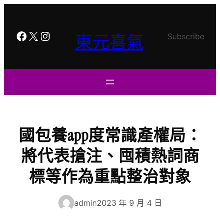
跳
至
主
Facebook
X
Instagram
東元喜氣
Subscribe
要
內
容
國包養app度常識產權局：
將代表搶注、囤積熱詞商
標等作為重點整治對象
admin
2023 年 9 月 4 日