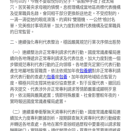
你可以的，今晚不要取悅你的兒子。”裴毅伸手揉了揉太陽
穴，苦笑著央求母親的憐憫。息梳理構成當地區商標代表機構
及從業職員名錄，會同相干部分更換新送他走。不受控制的，
一滴一滴從她的眼底滑落。的資料“雙隨機、一公然”檢討名
單，完美檢討事項清單，加大力度對商標代表機構及從業職員
的日常監管。
二、連續強化專利代表整治，穩固嚴厲規范行業次序傑出態勢
（一）連續整治非正常專利請求代表行動。國度常識產權局連
續向各地傳遞非正常專利請求及代表信息，加大力度對進一個
步驟規范專利代表行動的正向領導。各地要充足實行代表行動
產生地屬地監管職責，依法依規加年夜
包養網
對非正常專利請
求代表行動的查處力
包養
度
包養
，加年夜跨地域結合監管力
度，積極共同支撐其他省份協查懇求。對于反復代表、撤回后
再次提交、代表涉外非正常專利請求等情節嚴重或顯明歹意
的，依法賜與嚴厲處置；情節特殊嚴重、社會影響較年夜的，
實時報送國度常識產權局處置。
（二）連續重拳衝擊無天資專利代表行動。國度常識產權局連
續加大力度專利數據剖析，按期篩查無天資專利代表行動線索
并轉送各地查處。各地在案件查辦經過歷程中要重視以請求報
酬衝破口，實時搜集、調代替理合同、買賣信息等要害證據資