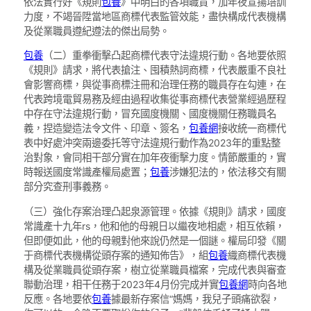
依法實行好《規則
包養
》中明白的各項職責，加年夜宣揚培訓
力度，不竭晉陞當地區商標代表監管效能，盡快構成代表機構
及從業職員遵紀遵法的傑出局勢。
包養
（二）重拳衝擊凸起商標代表守法違規行動。各地要依照
《規則》請求，將代表搶注、囤積熱詞商標，代表嚴重不良社
會影響商標，與從事商標注冊和治理任務的職員存在勾連，在
代表跨境電貿易務及經由過程收集從事商標代表營業經過歷程
中存在守法違規行動，冒充國度機關、國度機關任務職員名
義，捏造變造法令文件、印章、簽名，
包養網
接收統一商標代
表中好處沖突兩邊委托等守法違規行動作為2023年的重點整
治對象，會同相干部分實在加年夜衝擊力度。情節嚴重的，實
時報送國度常識產權局處置；
包養
涉嫌犯法的，依法移交有關
部分究查刑事義務。
（三）強化存案治理凸起泉源管理。依據《規則》請求，國度
常識產十九年rs，他和他的母親日以繼夜地相處，相互依賴，
但即便如此，他的母親對他來說仍然是一個謎。權局印發《關
于商標代表機構從頭存案的通知佈告》，組
包養
織商標代表機
構及從業職員從頭存案，樹立從業職員檔案，完成代表與審查
聯動治理，相干任務于2023年4月份完成并實
包養網
時向各地
反應。各地要依
包養
據最新存案信“媽媽，我兒子頭痛欲裂，