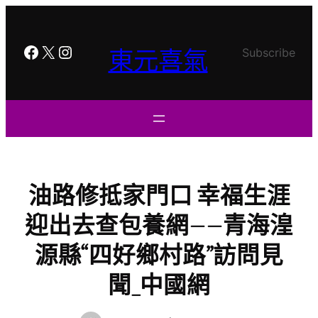
跳
至
主
Facebook
X
Instagram
東元喜氣
Subscribe
要
內
容
油路修抵家門口 幸福生涯
迎出去查包養網——青海湟
源縣“四好鄉村路”訪問見
聞_中國網