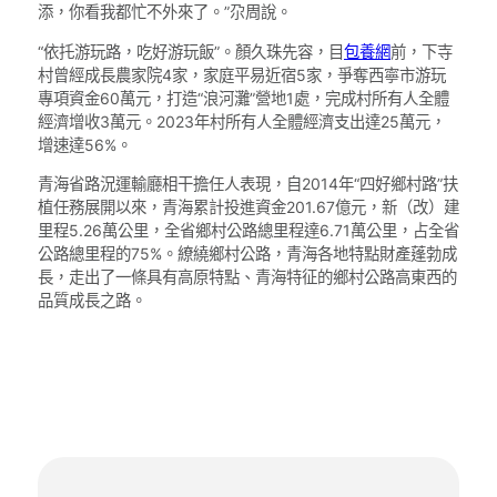
添，你看我都忙不外來了。”尕周說。
“依托游玩路，吃好游玩飯”。顏久珠先容，目
包養網
前，下寺
村曾經成長農家院4家，家庭平易近宿5家，爭奪西寧市游玩
專項資金60萬元，打造“浪河灘”營地1處，完成村所有人全體
經濟增收3萬元。2023年村所有人全體經濟支出達25萬元，
增速達56%。
青海省路況運輸廳相干擔任人表現，自2014年“四好鄉村路”扶
植任務展開以來，青海累計投進資金201.67億元，新（改）建
里程5.26萬公里，全省鄉村公路總里程達6.71萬公里，占全省
公路總里程的75%。繚繞鄉村公路，青海各地特點財產蓬勃成
長，走出了一條具有高原特點、青海特征的鄉村公路高東西的
品質成長之路。