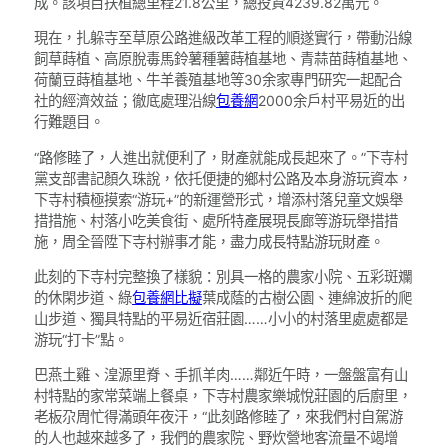
成。該項目扶植總里程21.8公里，總投資4239.82萬元。
現在，扎躲寺至草原公路進級改革工程的順遂實行，帶動沿線
飼草蒔植、高原脫毒馬鈴薯種薯蒔植基地、青蒜苗蒔植基地、
荷蘭豆蒔植基地、牛羊養殖基地等30余家專門研究一起配合
社的經濟效益；徹底處理沿線
包養網
2000余戶村平易近的出
行難題目。
“路修睦了，人進出就便利了，財產就能成長起來了。”下寺村
黨支部書記顏久珠說，依托便捷的鄉村公路及本身游玩資本，
下寺村積極摸索“游玩+”的新運營形式，增添村落兒童文娛舉
措措施、村落小吃美食街、處所特產展現長廊等游玩舉措措
施，周全晉陞下寺村辦事才能，盡力成長特點游玩財產。
此刻的下寺村完整換了樣貌：別具一格的農家小院、五彩斑斕
的休閑步道、綠
包養網比擬
葉成蔭的古樹公園、連綿波折的爬
山步道、獨具特點的平易近宿莊園……小小的村落里處處都是
游玩“打卡”點。
巴燕土雞、湟源里脊、手抓羊肉……鄰近午時，一盤盤富有山
村特點的家常菜端上餐桌，下寺村農家樂城悅莊園的后廚里，
老板尕周忙得滿頭年夜汗，“此刻路修睦了，來我們村自駕游
的人也越來越多了，我們的農家院、野炊營地客流量不竭增