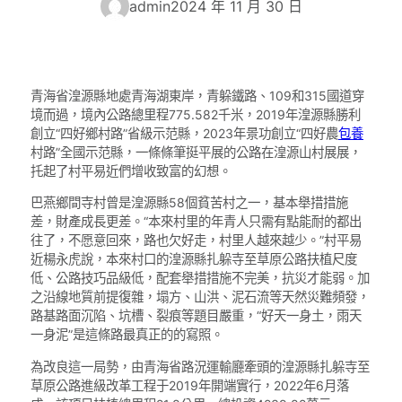
admin
2024 年 11 月 30 日
青海省湟源縣地處青海湖東岸，青躲鐵路、109和315國道穿
境而過，境內公路總里程775.582千米，2019年湟源縣勝利
創立“四好鄉村路”省級示范縣，2023年景功創立“四好農
包養
村路”全國示范縣，一條條筆挺平展的公路在湟源山村展展，
托起了村平易近們增收致富的幻想。
巴燕鄉間寺村曾是湟源縣58個貧苦村之一，基本舉措措施
差，財產成長更差。“本來村里的年青人只需有點能耐的都出
往了，不愿意回來，路也欠好走，村里人越來越少。”村平易
近楊永虎說，本來村口的湟源縣扎躲寺至草原公路扶植尺度
低、公路技巧品級低，配套舉措措施不完美，抗災才能弱。加
之沿線地質前提復雜，塌方、山洪、泥石流等天然災難頻發，
路基路面沉陷、坑槽、裂痕等題目嚴重，“好天一身土，雨天
一身泥”是這條路最真正的的寫照。
為改良這一局勢，由青海省路況運輸廳牽頭的湟源縣扎躲寺至
草原公路進級改革工程于2019年開端實行，2022年6月落