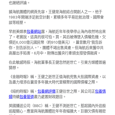
也謝絕評論。
據海航團體的網頁先容，王健是海航結合開創人之一，他于
1983年開端涉足航空計劃，累積多年平易近航治理、國際會
談等經歷。
早前美媒表
包養網站
露，海航近年年夜舉停止海內收然地出來
了。老實說，這真的很可怕。買，其后被傳墮入債權危機，欠
債近6,000億元國民幣（約910億美元），曩昔數月“我告訴
你，別告訴別人。”，團體不竭出售資產。但海航后來獲中共
高層出手陷害，6月中，剛傳出獲央行牽頭支撐發債融資。
在此敏感時辰，海航董事長王健忽然逝世亡，引東方媒體普遍
猜想。
《金融時報》稱，王健之逝世正值海航兜售大批國際資產，以
及盡力增添在曩昔多年擴大時代里積聚的國際債權之際。
《紐約時報》稱，
包養網評價
王健往世之際，其公司正
包養情
婦
持續
包養管道
盡力處置財政題目。
英國播送公司（BBC）稱，王健不測逝世亡，惹起國內外這般
追蹤關心，應當與海航團體近年年夜幅擴大，巨額欠債有親密