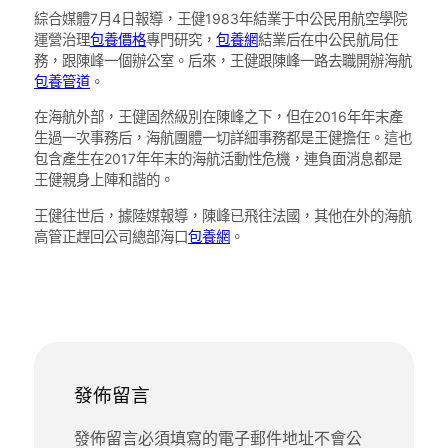
綜合媒體7月4日報導，王健1983年結業于中公民用航空學院
運營治理
包養價格
專門研究，
包養網
結業后在中公民航局任
務，跟陳峰一個辦公室。后來，王健跟陳峰一路去職開辦海航
包養管道
。
在海航外部，王健固然級別在陳峰之下，但在2016年年末產
生過一次事務后，海航團體一切詳細事務都是王健擔任。這也
包含產生在2017年年末的海航活動性危機，連負面消息都是
王健親身上陣和諧的。
王健往世后，據陸媒報導，陳峰已飛往法國，其他在外的海航
高管正趕回公司總部海口
包養網
。
發佈留言
發佈留言必須填寫的電子郵件地址不會公