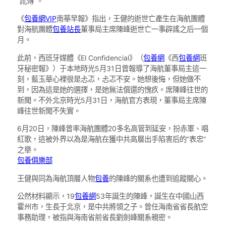
“訛傳”。
《
包養網VIP
南華早報》指出，王健的逝世亡產生在海航團體
對海航團體
包養站長
董事局主席陳峰逝世亡一事辟謠之后一個
月。
此前，西班牙媒體《El Confidencial》（
包養網
《西
包養網
班
牙秘密報》）于本地時光5月31日曾報導了海航董事局主這一
刻，藍玉華心裡很是忐忑，忐忑不安。她想後悔，但她做不
到，因為這是她的選擇，是她無法償還的愧疚。席陳峰往世的
新聞。不外北京時光5月31日，海航官方表現，董事局主席陳
峰往世新聞不失實。
6月20日，陳峰曾率海航團體20多名高管到延安，扮赤軍、唱
紅歌，這被外界以為是海航在獲中共高層出手陷害后的“表忠”
之舉。
包養俱樂部
王健與同為海航頂層人物
包養
的陳峰的關系也遭到追蹤關心。
公然材料顯示，19
包養網
53年誕生的陳峰，誕生在中國山西
霍州市，生長于北京，是中共將領之子。曾任海南省省長航空
事務助理，被指與海南省前省長劉劍峰關系親密。