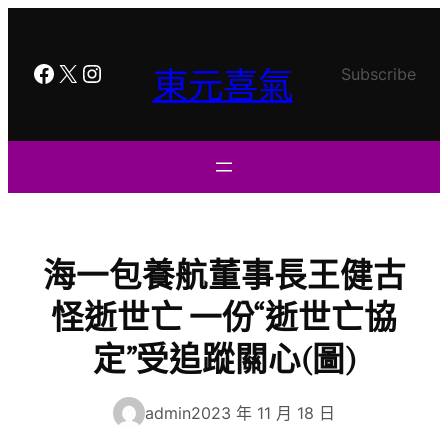
跳
至
主
Facebook
X
Instagram
東元喜氣
Subscribe
要
內
容
海一包養航董事長王健古
怪逝世亡 一份“逝世亡協
定”受追蹤關心(圖)
admin
2023 年 11 月 18 日