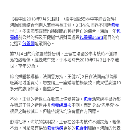
【看中國2018年7月5日訊】（看中國記者林中宇綜合報導）
海航團體結合開創人兼董事長王健，3日在法國遇不測逝
包養
世亡。多家國際媒體均追蹤關心其逝世亡的偶合，海航一年
包
養網
前公然的觸及王健逝世后財富處置
包養網dcard
題目的商
定遭到
包養網
追蹤關心。
據7月4日的海航團體訃告稱，王健在法國公事考核時不測跌
落招致輕傷，經挽救有效，于本地時光2018年7月3日不幸離
世，享年57歲。
綜合媒體報導稱，法國警方指，王健7月3日在法國南部普羅
旺斯地域游覽時，想要爬上一座矮墻拍攝景致，成果從高達10
多米的處所摔落，傷重身亡。
不外，王健的逝世亡在收集上備受質疑，
包養
浩繁網平易近都
在猜忌王健之逝世并非
包養網單次
不測，而是身為“赤手套”在
很是之時被滅口。但這些說法均沒有獲官方回應。
彭博社稱，海航的講明說，王健在公事考核時不測跌落，輕傷
不治，可是沒有供給
包養情婦
更多的
包養網
細節。海航的代表