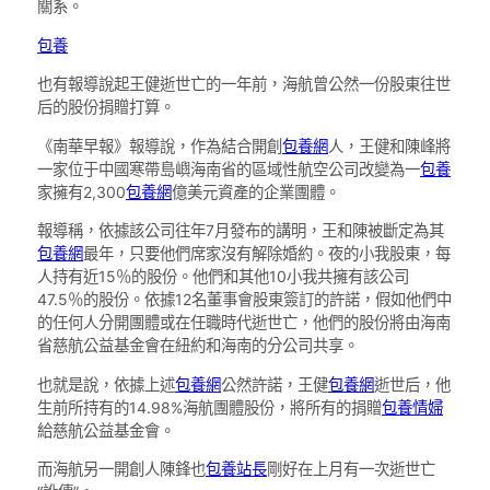
關系。
包養
也有報導說起王健逝世亡的一年前，海航曾公然一份股東往世
后的股份捐贈打算。
《南華早報》報導說，作為結合開創
包養網
人，王健和陳峰將
一家位于中國寒帶島嶼海南省的區域性航空公司改變為一
包養
家擁有2,300
包養網
億美元資產的企業團體。
報導稱，依據該公司往年7月發布的講明，王和陳被斷定為其
包養網
最年，只要他們席家沒有解除婚約。夜的小我股東，每
人持有近15％的股份。他們和其他10小我共擁有該公司
47.5％的股份。依據12名董事會股東簽訂的許諾，假如他們中
的任何人分開團體或在任職時代逝世亡，他們的股份將由海南
省慈航公益基金會在紐約和海南的分公司共享。
也就是說，依據上述
包養網
公然許諾，王健
包養網
逝世后，他
生前所持有的14.98%海航團體股份，將所有的捐贈
包養情婦
給慈航公益基金會。
而海航另一開創人陳鋒也
包養站長
剛好在上月有一次逝世亡