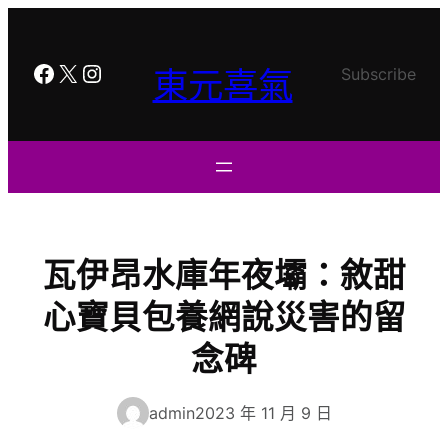
跳
至
主
Facebook
X
Instagram
東元喜氣
Subscribe
要
內
容
瓦伊昂水庫年夜壩：敘甜
心寶貝包養網說災害的留
念碑
admin
2023 年 11 月 9 日