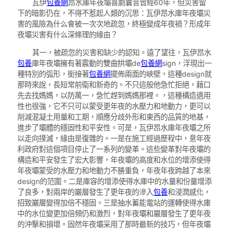
瓦伊
包養網
昂水庫年夜壩喜劇曩昔曾經60年，但災害留
下的暗影仍在，不得不惹起人類的沉思：瓦伊昂水庫年夜壩災
害的風險為什么會被一次次地疏忽，終極變成年夜禍？形成年
夜壩災害有什么深條理的緣由？
其一，被疏忽的災害和缺少的認知。遠了望往，瓦伊昂水
包養
庫年夜壩擁有著震動的雙曲拱壩de
包養網
sign，浮現出一
種特別的弧形，銜接著
包養網
擺佈兩面的峽壁，這種design就
那時來說，長短常前衛和新奇的。不只這般他急忙拒絕，藉口
先去找媽媽，以防萬一，急忙趕到媽媽那裡。，這種構造適用
性也很強，它不只可以蒙受更年夜的水壓力和地動力，更可以
削減混凝土用量和工期，順應分歧外形和東西的品質的地基，
進步了壩體的穩固性和平安性。可是，瓦伊昂水庫年夜壩之所
以走向撲滅，緣由是復雜的。一是在施工經過歷程中，意年夜
利政府對這個項目停止了一系列的變革。這些變革對年夜壩的
構造和平安發生了宏大影響，年夜壩的高度和水位的增添使得
年夜壩蒙受的水壓力和地動力不勝重負，年夜年夜跨越了本來
design的范圍。二是庫容的增添使得水庫中的水量和份量增添
了良多，對兩岸的巖層發生了更年夜的滲入
包養
和浸潤感化，
招致巖層變得加倍不穩固。三是抽水蓄能電站的運轉使得水庫
中的水位變更加倍頻仍和激烈，對年夜壩和巖層發生了更年夜
的沖擊和損壞。固然年夜壩采用了那時最新的技巧，但年夜壩