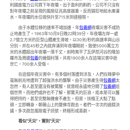
利國度電力公司買下年夜壩，出于盈利的斟酌，公司不只沒有
對年夜壩之前呈現的風險征兆高度器重，反而猖狂地給水庫灌
水，年夜壩的水位很快升至715米到達極限。
由于水體位移的速率不竭加速，年
包養網
夜壩災害不成防
止地產生了。1963年10月9日晚22時39分，年夜壩左岸一處
2.7億立方米的巨型山體產生滑坡，以30米/秒的高速率與山谷
分別，并在45秒之內就奔涌到年夜壩眼前，致使5000萬立方
米的水體超出年夜壩一落千丈，剎時夷平了瓦伊昂河谷的隆加
羅市及周邊
包養
的幾個村落，共有1900余人在這場災害中逝
世亡，700余人受傷。
在這個年夜災害中，有多個村落遭到涉及，人們在睡夢中
毫無前兆地遭到了超強洪水的襲擊。由于災害產生得
包養網
太
忽然，有人甚至還沒有被驚醒，就曾經永遠地分開了
包養網
這
個世界。而他們或許也不了解，那驚天的巨浪，底本是可以獲
得把持的，甚至完整無機會不產生。但是，扶植王大點了點
頭，立即轉身，朝著山上的靈佛寺跑去。者們一次次的過錯決
議，多次疏忽風險電子訊號，終極形成喜劇。
看似“天災”，實則“天災”