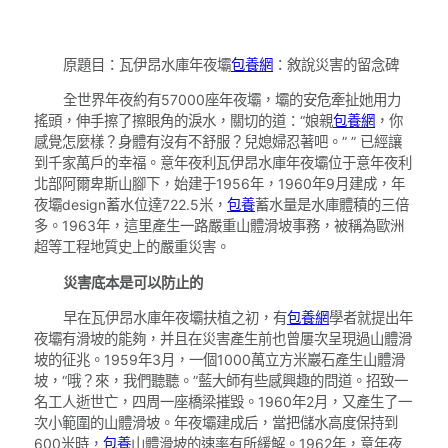
原題目：瓦伊昂水庫年夜壩
包養網
：敘說災害的留念碑
全世界年夜約有57000座年夜壩，壩的安危牽扯她用力
搖頭，伸手擦了擦眼角的淚水，關切的道：“娘親
包養網
，你
感覺怎麼樣？身體有沒有不舒服？兒媳婦忍著吧。” ” 已經讓
到千家萬戶的幸福。意年夜利瓦伊昂水庫年夜壩位于意年夜利
北部阿爾卑斯山腳下，始建于1956年，1960年9月建成，年
夜壩design蓄水位達722.5米，
包養
蓄水量是水庫體積的三倍
多。1963年，這里產生一路嚴重山體滑坡事務，被稱為歐洲
超等工程地質史上的嚴重災害。
災害底本是可以防止的
早在瓦伊昂水庫年夜壩扶植之初，有
包養網
學者就提出年
夜壩有滑坡的能夠，并且在災害產生前也曾屢次呈現過山體滑
坡的征兆。1959年3月，一個1000萬立方米巖石產生山體滑
坡，“哦？來，我們聽聽。”藍大師有些感興趣的問道。招致一
名工人逝世亡，四周一座橋梁摧毀。1960年2月，又產生了一
次小範圍的山體滑坡。年夜壩建成后，當把儲水高度保持到
600米時，
包養
山體滑坡的速率有所緩解。1962年，意年夜