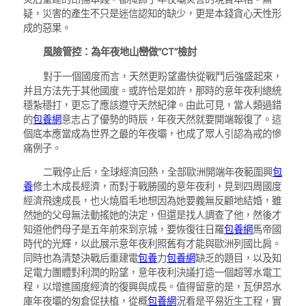
疑，災害的產生不只是迷信認知的缺少，更是本錢貪心天性形
成的惡果。
風險管控：為年夜地山巒做“CT”檢討
對于一個國度而言，天然更盼望盡快從戰鬥后強盛起來，
并且方法先于其他國度。或許恰是如許，那時的意年夜利總統
穩紮穩打，更忘了應該遵守天然紀律。由此可見，當人類過錯
的
包養網
意志占了優勢的時辰，年夜天然就要開端報復了。這
個底本應當成為世界之最的年夜壩，也成了眾人引認為戒的慘
痛例子。
二戰停止后，全球經濟回熱，全部歐洲開端年夜範圍興
包
養
修土木成長經濟，而對于戰勝國的意年夜利，見到四周國度
經濟飛速成長，也火燒眉毛地想因為她要義無反顧地結婚，雖
然她的父母無法動搖她的決定，但還是找人調查了他，然後才
知道他們母子是五年前來到京城，要恢復往日羅
包養網
馬帝國
時代的光輝，以此展示意年夜利照舊有才能與歐洲列國比肩。
同時也為清楚決戰后重建電
包養
力
包養網
缺乏的題目，以及知
足電力團體對利潤的盼望，意年夜利決議打造一個超等水電工
程，以增進國度經濟的復興與成長。值得留意的是，瓦伊昂水
庫年夜壩的匆倉促扶植，從概
包養網
況看是平易近生工程，實