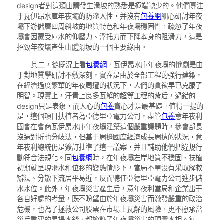
design者對這類山體發生滑坡的熟悉是極端缺少的。他們專注
于瓦伊昂水庫年夜壩的防滲入性，并沒有
包養網
細心研討年夜
壩下游儲層四周斜坡的地質特色和年夜壩穩固性，疏忽了年夜
壩會因蒙受庫水的仰壓力、浮托力而下降本身的阻滑力，這是
招致年夜壩產生山體滑坡的一個主要緣由。
其二，從概況上看
包養網
，瓦伊昂水庫年夜壩的慘劇是由
于對地質學研討不敷深刻，實在是由於全部工程的強行建築，
在經濟過度繁華的年夜周遭的狀況下，人們的貪欲早已克服了
明智。現實上，汗青上良多瓦解的超等工程的背后，過錯的
design只是表象，而人心的
包養
貪心才是最基礎。值得一提的
是，這個項目扶植者為亞德里亞電力公司，盡管
包養
意年夜利
國會在會商瓦伊昂水庫年夜壩建築這個嚴重議題時，參會部長
沒過對折也分歧法，但基于周邊國度經濟成長周遭的狀況，意
年夜利總統仍是簽訂批準了這一議案，并且輔助他們把違規行
動符合法規化。同
包養網
時，在年夜壩左岸地質不穩固、扶植
初期就呈現滲水和位移的變態情形下，當局不單沒有采取解救
辦法、分散下流居平易近，反而聽任亞德里亞電力公司進步儲
水水位。此外，年夜壩災害產生后，意年夜利當局和企業出于
各自好處的考量，既不盼望由於年夜壩災害而激發嚴重的政治
危機，也為了拯救公司股票在市場上瓦解的風險，更不愿承當
災后重建的昂揚本錢，都掩飾了年夜壩災害的現實本相。無