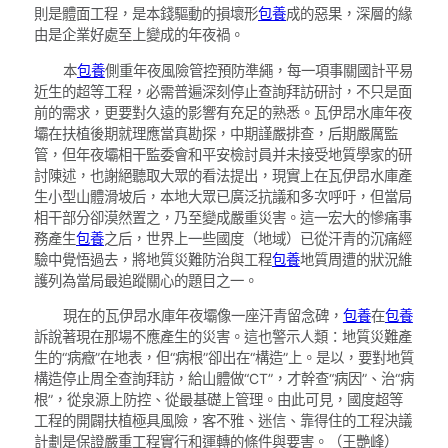
則是體面工程，是本錢驅動的損壞形
包養
成的惡果，深層的緣
由是企業好處至上變成的年夜禍。
本
包養
側重年夜風險管控預防準繩，每一項事關國計平易
近生的超等工程，必需普遍深刻停止查詢拜訪研討，不只是面
前的需求，更要對久遠的影響有充足的熟悉。瓦伊昂水庫年夜
壩在扶植後期就理應當真勘探，中期謹嚴排查，后期嚴厲監
管，但年夜壩相干監委會和平安檢討員并未接受地質學家的研
討陳述，也謝絕聽取大眾的看法提出，現實上在瓦伊昂水庫產
生小型山體滑坡后，本地大眾已廣泛抗議和多次呼吁，但當局
相干部分卻漠然置之，乃至變成嚴重災害。這一宏大的慘痛事
務產生
包養
之后，世界上一些國度（地域）已從汗青的沉痛經
驗中覺悟過去，將地質災難防治與工程
包養
地質周遭的狀況維
護列為當局最追蹤關心的題目之一。
現在的瓦伊昂水庫年夜壩像一座汗青留念碑，
包養
在
包養
訴說著現在那場不應產生的災害。這也警示人類：地質災難產
生的“病癥”在地表，但“病根”卻出在“構造”上。是以，要對地質
構造停止周全查詢拜訪，給山體做“CT”，才幹查“病因”、治“病
根”，從泉源上防控、從最基礎上管理。由此可見，國度超等
工程的開闢扶植極具風險，客不雅、迷信、靠得住的工程決議
計劃是保證嚴重工程實行和運轉的條件與要害。（王艷峰）