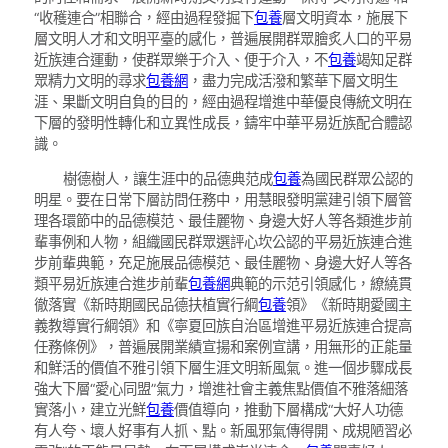
“收穫連合”相聯合，經由過程發掘下
包養
層文明資本，施展下
層文明人才和文明平臺的感化，普遍展開群眾膾炙人口的平易
近族連合運動，使群眾樂于介入、便于介入，不
包養
竭知足群
眾精力文明的尋求
包養網
，盡力完成活潑和繁華下層文明生
涯、果斷文明自負的目的，經由過程增進中華優良傳統文明在
下層的發明性轉化和立異性成長，鑄牢中華平易近族配合體認
識。
樹德樹人，讓生涯中的品德典范成
包養
為國民群眾公認的
明星。要在日常下層訪問任務中，用慧眼發明黨建引領下層管
理各環節中的品德模范、最佳麗物、身邊大好人等各類進步前
輩事例和人物，組織國民群眾選評心坎公認的平易近族連合進
步前輩典範，充足施展品德模范、最佳麗物、身邊大好人等各
類平易近族連合進步前輩
包養網
典範的示范引領感化，繚繞貫
徹落實《新時期國民品德扶植實行綱
包養
領》《新時期愛國主
義教導實行綱領》和《寧夏回族自治區增進平易近族連合提高
任務條例》，普遍展開業績宣揚和案例宣講，用無形的正能量
和鮮活的價值不雅引領下層生涯文明新風氣。進一個步驟成長
強大下層“愛心同盟”氣力，增進社會主義焦點價值不雅落細落
實落小，建立光鮮
包養
價值導向，推動下層構成“大好人功德
有人夸、壞人好事有人抓、點。新風邪氣傳得開、成規陋習必