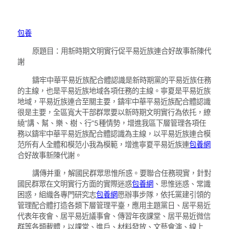
包養
原題目：用新時期文明實行促平易近族連合好故事新陳代
謝
鑄牢中華平易近族配合體認識是新時期黨的平易近族任務
的主線，也是平易近族地域各項任務的主線。寧夏是平易近族
地域，平易近族連合至關主要，鑄牢中華平易近族配合體認識
很是主要，全區寬大干部群眾要以新時期文明實行為依托，繚
繞“講、幫、樂、樹、行”5種情勢，增進我區下層管理各項任
務以鑄牢中華平易近族配合體認識為主線，以平易近族連合模
范所有人全體和模范小我為模範，增進寧夏平易近族連
包養網
合好故事新陳代謝。
講傳并重，解國民群眾思惟所惑。要聯合任務現實，針對
國民群眾在文明實行方面的實際迷惑
包養網
、思惟迷惑、常識
困惑，組織各專門研究志
包養網
愿辦事步隊，依托黨建引領的
管理配合體打造各類下層管理平臺，應用主題黨日、居平易近
代表年夜會、居平易近議事會、傳習年夜課堂、居平易近微信
群等各類載體，以課堂、進戶、材料發放、文藝會演、線上