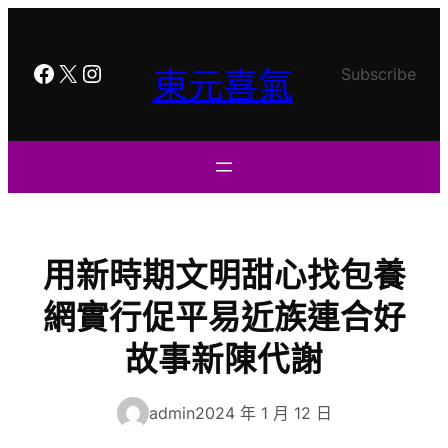
跳
至
主
Facebook
X
Instagram
東元喜氣
Subscribe
要
內
容
用新時期文明甜心找包養
網實行促平易近族連合好
故事新陳代謝
admin
2024 年 1 月 12 日