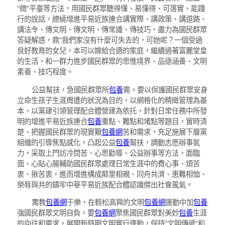
“微”平臺等方法，用國民群眾聽得懂、易懂得、可落實、能踐
行的說話，繚繞增進平易近族連合講實際、講政策、講道路、
講法令、傳文明、傳文明、傳常識、傳技巧，盡力為國民群眾
答疑解惑，鼎“我們家沒有什麼可失去的，可她呢？一個受過
良好教育的女兒，本可以嫁給合適的家庭，繼續過著富麗堂皇
的生活，和一群力進步國民群眾的思惟境界、品德涵養、文明
素養、技巧程度。
公益幫扶，急國民群眾所
包養
需。要以保護國民群眾安身
立命生孩子生涯周遭的狀況為目的，以網格化的精緻管理為基
本，以黨建引領管理配合體營建為依托，針對日常任務中所發
明的增進平易近族連合
包養
重點、難點和堵點等題目，實時清
楚、把握國民群眾的現實艱
包養網
苦和需求，充足施展下層黨
組織的引導焦點感化，凸起公益
包養
幫扶，調動志愿辦事氣
力，采取上門訪冷問苦、心思勸導、公益辦事等方法，面臨
面、心貼心腸輔助國民群眾處理日常生涯中的費心事、煩苦
衷、揪苦衷，進而增進構成鄰里相親、同舟共濟、患難相恤、
榮辱與共的鑄牢中華平易近族配合體認識傑出社會風氣。
寓教
包養網
于樂，在輕松高興的文明
包養網
運動中加
包養
強國民群眾文明自負。要
包養網
聚焦國民群眾對美妙
包養
生涯
的向往和需求，展開新時期文明實行運動，保持“文明傳遞”和