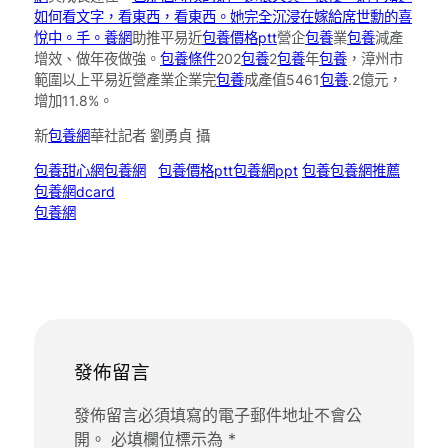
如何看文字，看東西，看東西。她完全沉浸在嫁給席世勳的喜
悅中。手。養網
助推平易近
包養價格ptt
營企
包養
業
包養
減產
增效、做年夜做強。
包養條件
202
包養
2
包養
年
包養
，漳州市
範圍以上平易近營產業企業完
包養
成產值5461
包養
.2億元，
增加11.8%。
新
包養網
華社記者 劉勇貞 攝
包養甜心網
包養網
包養價格ptt
包養網ppt
包養
包養網推薦
包養網dcard
包養網
發佈留言
發佈留言必須填寫的電子郵件地址不會公
開。
必填欄位標示為
*