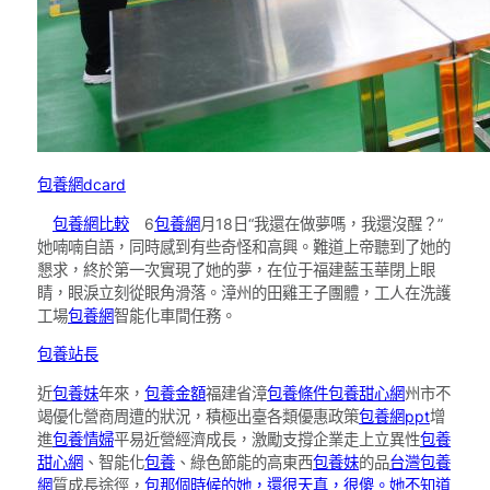
包養網dcard
包養網比較
6
包養網
月18日“我還在做夢嗎，我還沒醒？”
她喃喃自語，同時感到有些奇怪和高興。難道上帝聽到了她的
懇求，終於第一次實現了她的夢，在位于福建藍玉華閉上眼
睛，眼淚立刻從眼角滑落。漳州的田雞王子團體，工人在洗護
工場
包養網
智能化車間任務。
包養站長
近
包養妹
年來，
包養金額
福建省漳
包養條件
包養甜心網
州市不
竭優化營商周遭的狀況，積極出臺各類優惠政策
包養網ppt
增
進
包養情婦
平易近營經濟成長，激勵支撐企業走上立異性
包養
甜心網
、智能化
包養
、綠色節能的高東西
包養妹
的品
台灣包養
網
質成長途徑，
包那個時候的她，還很天真，很傻。她不知道