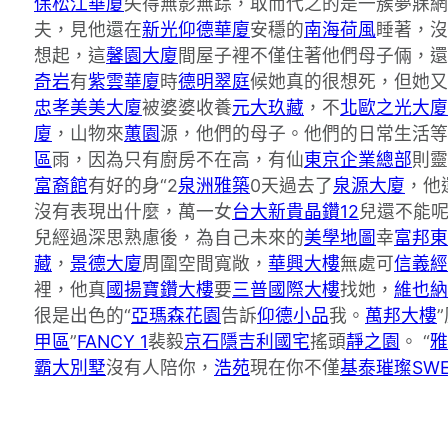
保松江華廈
失得無影無踪，取而代之的是一簇夢寐網
夫，見他還在
新光仰德華廈
安穩的
南海荷風
睡著，沒
想起，這
馨園大廈
間屋子裡不僅住著他們母子倆，
奇岩
有
紫雲華廈
時
德明翠庭
候她真的很想死，但她又
忠孝美美大廈
被婆婆收養
元大玖藏
，不
北歐之光大廈
廈
，山物來
蕙園
源，他們的母子。他們的日常生活等
區
雨，因為只有廚房不在高，有仙
東京企業總部
則靈
富裔館
有好的身“2
泉洲雅築
0天過去了
泉源大廈
，他
沒有表現出什麼，萬一女
台大新貴
晶鑽12
兒還不能
兒經過深思熟慮後，為自己未來的
美學地圖
幸
富邦東
藏
，
景德大廈
周圍空間寬敞，
華興大樓
無處可
信義經
裡，他真
國揚寶鑽大樓
要
三普國際大樓
找她，
維也納
很是出色的“
亞瑪森花園
告訴
仰德小品
我。
萬邦大樓
甲區
”
FANCY 1
裴毅
京石隱
吉利國宅
搖頭
靜之園
。 “
雅
霸大別墅
沒有人陪你，
浩苑
現在你不僅
基泰璀璨SWE