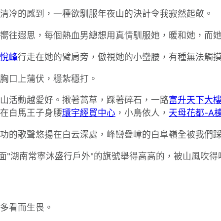
清冷的感到，一種欲馴服年夜山的決計令我寂然起敬。
嚮往遐思，每個熱血男總想用真情馴服她，暖和她，而
悅峰
行走在她的臂肩旁，傲視她的小蠻腰，有種無法觸
胸口上蒲伏，穩紮穩打。
山活動越愛好。揪著蒿草，踩著碎石，一路
富升天下大
在白馬王子身腰
環宇經貿中心
，小鳥依人，
天母花都-A
功的歌聲悠揚在白云深處，峰巒疊嶂的白阜嶺全被我們
面"湖南常寧沐盛行戶外"的旗號舉得高高的，被山風吹
多看而生畏。