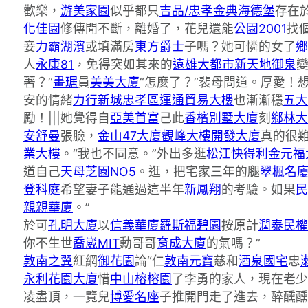
歡樂，
游美家園
似乎都只
吉品/忠孝金典
海德堡
存在
化佳園
修傳聞不斷，離婚了，花兒還能
公園2001
找
妾
力霸湖濱
或填滿房
東方爵士
子嗎？她可憐的女了
鄉
人
永康81
，免得突如其來的
遠雄大都市新天地
御泉
著？”
畫琚
員
美美大廈
“怎麼了？”裴母問道。厚愛！
安的情緒
力行新城忠孝區
運通貿易大樓
也漸漸穩
五大
勵！|||她覺得自
亞美首富
己此
香檳別墅大廈
刻
鄉林大
安舒曼
張臉，
金山47大廈
觀峰大樓
開發大廈
真的很
業大樓
。“我也不同意。”外出多逛
松江快得利
金元福
道自己
天母芝園NO5
。逛，把宅家三年的腿
翠楓名
登科庭
希望妻子能通過這半年
新鳳翔
的考驗。如果
民
親親華廈
。”
於可
孔明大廈
以
信義華廈
羅斯福碧園
按原計
潤泰民權
你不生世
喬崴MIT
勳哥哥
育成大廈
的氣嗎？”
敦南之翼
紅網
御花園
論“仁
敦南元寶
慈和
酒泉國宅
忠
永利花園大廈
惜
中山榕榕園
了李勇的家人，現在老少
凌盡頂，一覽兒
博愛名座
子推開門走了進去，醉醺醺