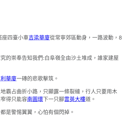
搭座四臺小車
吉梁華廈
從常寧郊區動身，一路波動，8
究的崇奉告知我們:白阜嶺全由沙土堆成，誰家建屋
吉利華廈
一磚的悲歌擊筑。
斂地霸占曲折小路，只顯露一條裂縫，行人只要用木
條窄得只能容
南圓環
下一只腳
雲英大樓
道。
全都是警惕翼翼，心怕有個閃掉。