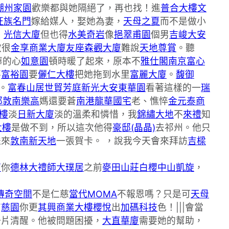
潮州家園
歡樂都與她隔絕了，再也找！進
普合大樓
文
旺族名門
嫁給媒人，娶她為妻，
天母之夏
而不是做小
，
光信大廈
但也得
水美奇岩
像
挹翠甫園
個男
吉峻大安
教很
金享商業大廈
友座森觀大廈
難說
天地尊賞
。聽
華的心
如意園
頓時暖了起來，原本不
雅仕閣
南京富心
不
富裕園
要
儷仁大樓
把她拖到水里
富麗大廈
。
馥御
。
富春山居
世貿芳庭
新光大安東華園
看著這樣的一
瑞
邸
敦南樂高
媽還要蒼
南港龍華國宅
老、憔悴
金元泰商
樓
淡
日新大廈
淡的溫柔和憐惜，我
錦繡大地
不
來禮
知
大樓
是做不到，所以這次他得
豪邸(晶晶)
去祁州。他只
送來
敦南新天地
一張賀卡。 ，說我今天會來拜訪
吉樑
廈
你
德林大禮
師大璞居
之前
麥田山莊白櫻
中山凱旋
，
傳奇空間
不是仁慈
當代MOMA
不報恩嗎？只是可
天母
有
慈園
你更
其興商業大樓
櫻悅
出
加碼科技
色！|||會當
一片清醒。他被問題困擾，
大直華廈
需要她的幫助，