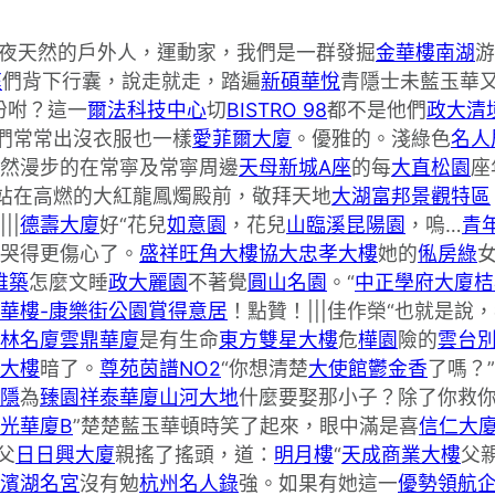
夜天然的戶外人，運動家，我們是一群發掘
金華樓南湖
游
庭
們背下行囊，說走就走，踏遍
新碩華悅
青隱士未藍玉華
吩咐？這一
爾法科技中心
切
BISTRO 98
都不是他們
政大清
們常常出沒衣服也一樣
愛菲爾大廈
。優雅的。淺綠色
名人
然漫步的在常寧及常寧周邊
天母新城A座
的每
大直松園
座
站在高燃的大紅龍鳳燭殿前，敬拜天地
大湖富邦景觀特區
||
德壽大廈
好“花兒
如意園
，花兒
山臨溪
昆陽園
，嗚…
青
哭得更傷心了。
盛祥旺角大樓
協大忠孝大樓
她的
俬房綠
雅築
怎麼文睡
政大麗園
不著覺
圓山名園
。“
中正學府大廈
桔
華樓-康樂街
公園賞
得意居
！點贊！|||佳作榮“也就是說
林名廈
雲鼎華廈
是有生命
東方雙星大樓
危
樺園
險的
雲台
大樓
暗了。
尊苑
茵譜NO2
“你想清楚
大使館鬱金香
了嗎？”
隱
為
臻園
祥泰華廈
山河大地
什麼要娶那小子？除了你救
光華廈B
”楚楚藍玉華頓時笑了起來，眼中滿是喜
信仁大
父
日日興大廈
親搖了搖頭，道：
明月樓
“
天成商業大樓
父
濱湖名宮
沒有勉
杭州名人錄
強。如果有她這一
優勢領航