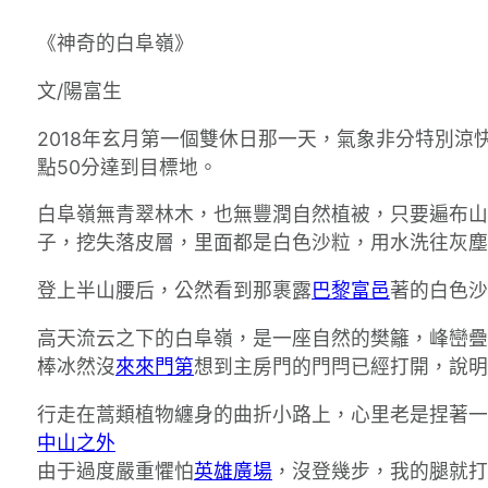
《神奇的白阜嶺》
文/陽富生
2018年玄月第一個雙休日那一天，氣象非分特別涼快
點50分達到目標地。
白阜嶺無青翠林木，也無豐潤自然植被，只要遍布山
子，挖失落皮層，里面都是白色沙粒，用水洗往灰塵
登上半山腰后，公然看到那裹露
巴黎富邑
著的白色沙
高天流云之下的白阜嶺，是一座自然的樊籬，峰巒疊
棒冰然沒
來來門第
想到主房門的門閂已經打開，說明
行走在蒿類植物纏身的曲折小路上，心里老是捏著一
中山之外
由于過度嚴重懼怕
英雄廣場
，沒登幾步，我的腿就打