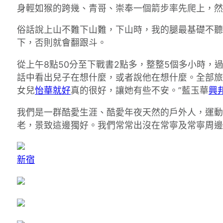
身輕如猴的跨幾、青哥、崇奉一個箭步率先爬上，然
俗話說上山不難下山難，下山時，我的腿最基礎不聽
下，否則就會翻跟斗。
從上午8點50分至下戰書2點多，整整5個多小時
話中看出兒子在想什麼，或者說他在想什麼。全部旅
女兒
怡華就好
真的很好，讓她有些不安。”藍玉華
興
我們是一群酷愛生涯、酷愛年夜天然的戶外人，運動
老，景致這邊獨好。我們常常出沒在常寧及常寧周邊
新宿