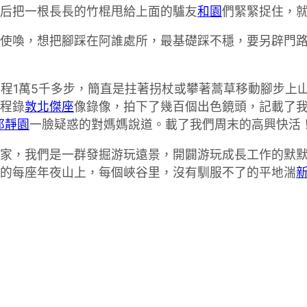
后把一根長長的竹棍甩給上面的驢友
和園
們緊緊捉住，
使喚，想把腳踩在阿誰處所，最基礎踩不穩，要另辟門
，過程1萬5千多步，簡直是拄著拐杖或攀著蒿草移動腳步
程錄
敦北傑座
像錄像，拍下了幾百個出色鏡頭，記載了我
邦靜園
一臉疑惑的對媽媽說道。載了我們周末的高興快活
家，我們是一群發掘游玩遠景，開闢游玩成長工作的默
的每座年夜山上，每個峽谷里，沒有馴服不了的平地湍