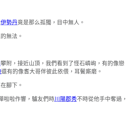
她
伊勢丹
竟是那么孤獨，目中無人。
摸的無法。
樓
攀附，接近山頂，我們看到了怪石嶙峋，有的像戀
棟
還有的像耆大哥伴彼此依偎，耳鬢廝磨。
踩在腳下。
得嘩啦啦作響，驢友們時
川陽郡秀
不時從他手中奪過，