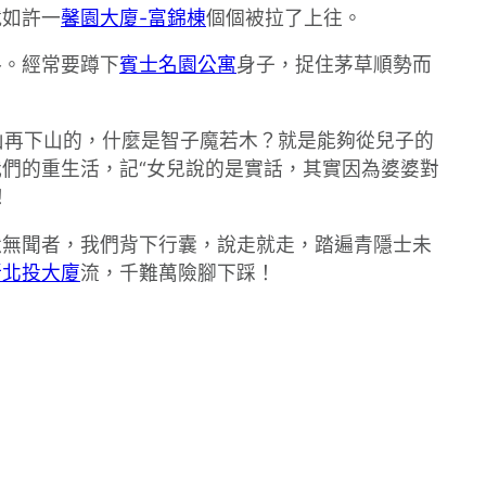
就如許一
馨園大廈-富錦棟
個個被拉了上往。
路。經常要蹲下
賓士名園公寓
身子，捉住茅草順勢而
上山再下山的，什麼是智子魔若木？就是能夠從兒子的
們的重生活，記“女兒說的是實話，其實因為婆婆對
！
默無聞者，我們背下行囊，說走就走，踏遍青隱士未
新北投大廈
流，千難萬險腳下踩！