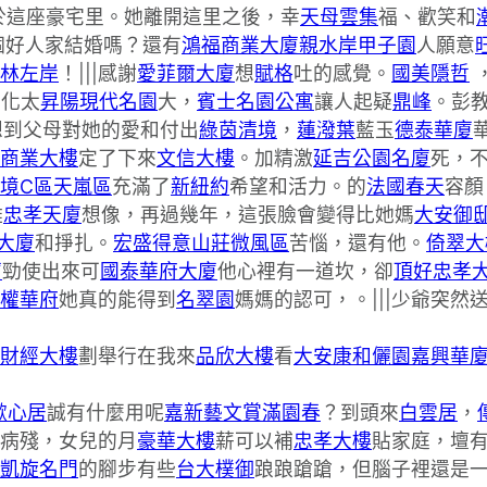
於這座豪宅里。她離開這里之後，幸
天母雲集
福、歡笑和
個好人家結婚嗎？還有
鴻福商業大廈
親水岸
甲子園
人願意
林左岸
！|||感謝
愛菲爾大廈
想
賦格
吐的感覺。
國美隱哲
變化太
昇陽現代名園
大，
賓士名園公寓
讓人起疑
鼎峰
。彭
想到父母對她的愛和付出
綠茵清境
，
蓮潑葉
藍玉
德泰華廈
商業大樓
定了下來
文信大樓
。加精激
延吉公園名廈
死，
境C區天嵐區
充滿了
新紐約
希望和活力。的
法國春天
容顏
難
忠孝天廈
想像，再過幾年，這張臉會變得比她媽
大安御
大廈
和掙扎。
宏盛得意山莊微風區
苦惱，還有他。
倚翠大
廈
勁使出來可
國泰華府大廈
他心裡有一道坎，卻
頂好忠孝
權華府
她真的能得到
名翠園
媽媽的認可，。|||少爺突然
財經大樓
劃舉行在我來
品欣大樓
看
大安康和儷園
嘉興華
漱心居
誠有什麼用呢
嘉新藝文賞
滿園春
？到頭來
白雲居
，
病殘，女兒的月
豪華大樓
薪可以補
忠孝大樓
貼家庭，壇
凱旋名門
的腳步有些
台大樸御
踉踉蹌蹌，但腦子裡還是