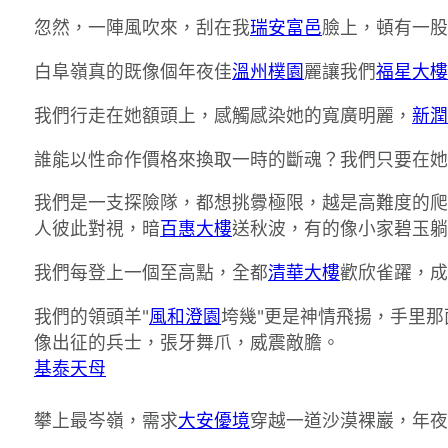
忽然，一陣風吹來，刮在我
瑞安富邑
臉上，頓有一股
白阜嶺真的既像個年夜佳
溫州樸園
麗讓我們
福星大樓
我們行走在她額頭上，感觸感染她的寬廣明麗，
新潤
誰能以性命作價格來換取一時的斷魂？我們只要在她
我們是一支探險隊，都想挑釁極限，越是高難度的爬
人彼此對視，暗
百惠大樓
送秋波，有的像小家碧玉躺
我們每登上一個至高點，全都
清華大樓
歡欣雀躍，成
我們的領頭羊"
風和澄園
垮幾"更是神情飛揚，手里那
像出征的兵士，張牙舞爪，威震敵膽。
基泰天母
攀上最岑嶺，需求
大安優境
穿越一道沙漠裸巖，年夜