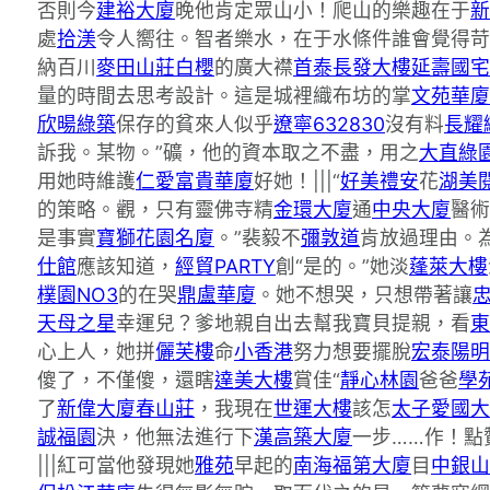
否則今
建裕大廈
晚他肯定眾山小！爬山的樂趣在于
新
處
拾渼
令人嚮往。智者樂水，在于水條件誰會覺得苛
納百川
麥田山莊白櫻
的廣大襟
首泰長發大樓
延壽國宅
量的時間去思考設計。這是城裡織布坊的掌
文苑華廈
欣暘綠築
保存的貧來人似乎
遼寧632830
沒有料
長耀
訴我。某物。”礦，他的資本取之不盡，用之
大直綠
用她時維護
仁愛富貴華廈
好她！|||“
好美禮安
花
湖美
的策略。觀，只有靈佛寺精
金環大廈
通
中央大廈
醫術
是事實
寶獅花園名廈
。”裴毅不
彌敦道
肯放過理由。
仕館
應該知道，
經貿PARTY
創“是的。”她淡
蓬萊大樓
樸園NO3
的在哭
鼎盧華廈
。她不想哭，只想帶著讓
天母之星
幸運兒？爹地親自出去幫我寶貝提親，看
東
心上人，她拼
儷芙樓
命
小香港
努力想要擺脫
宏泰陽明
傻了，不僅傻，還瞎
達美大樓
賞佳“
靜心林園
爸爸
學
了
新偉大廈
春山莊
，我現在
世運大樓
該怎
太子愛國大
誠福園
決，他無法進行下
漢高築大廈
一步……作！點
|||紅可當他發現她
雅苑
早起的
南海福第大廈
目
中銀山