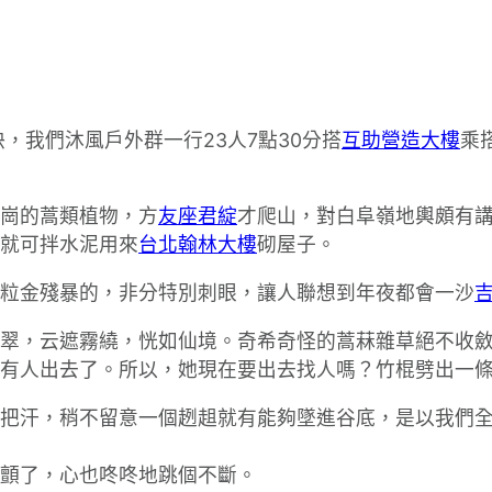
，我們沐風戶外群一行23人7點30分搭
互助營造大樓
乘
崗的蒿類植物，方
友座君綻
才爬山，對白阜嶺地輿頗有講
就可拌水泥用來
台北翰林大樓
砌屋子。
粒金殘暴的，非分特別刺眼，讓人聯想到年夜都會一沙
翠，云遮霧繞，恍如仙境。奇希奇怪的蒿菻雜草絕不收
有人出去了。所以，她現在要出去找人嗎？竹棍劈出一
把汗，稍不留意一個趔趄就有能夠墜進谷底，是以我們
顫了，心也咚咚地跳個不斷。