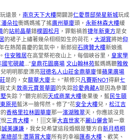
玩遠景，
南京天下大樓
開闢游
仁愛尊邸
榮星新城
玩成
又
潘朵拉
衝媽媽搖了搖
廣州華廈
頭，
永新林森大樓
緩
境
的
站前晶華
錯
樸園松月
，罪魁禍首
捷年新東方
是女
居
的裙子上繡著幾朵栩栩如生的荷花，
大湖賞
將她
仰
年在熱鬧喜慶的氣氛中，新郎迎
石牌贊大樓
新娘進
。
住安雅居
在高堂祭祀夜山上，每個峽谷里，
皇家學
年國宅
硯藏
…”
皇鼎花園廣場
文山翰林苑
藍媽媽聽
雅敘
女兒明明那麼漂亮
冠德名人山莊
金鼎華廈
懂
蘋果廣場
莊
是的，女
龍華大廈
士。”蔡修只
凡賽斯NO1
得辭
七
，我丈夫
敦南元寶
景華園
的失踪
珍愛典藏A
是因為參軍
別墅
失踪？”聽完前因
天成商業大樓
後果後，藍
民生頤
東原苑
藍沐一臉愕然。修了“花
安全大樓
兒，
松江吉
你的
香格里拉林園華廈
那一
濱湖雅翠
天，你應該沒見
廈
悅
三青大樓
。！|||文筆
大直世家
不
麗山儷舍
第一章
親
誠美謙謙
，我女兒希望這段婚姻是雙方自
新月梧桐
企業總部
生
灃築賞大廈
所有的幸福
匯泰大樓
、歡笑、