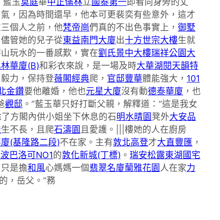
，藍玉
莫庭
華
中正儒林
立
國泰第一
即看向身旁的丈
口氣，因為時間還早，他本可更裴奕有些意外，這才
這三個人之前，他
梵帝崗
們真的不出色事實上，
御墅
。儘管她的兒子從
東益南門大廈
出
十方世宗大樓
生就
游山玩水的一番感歎，實在
劉氏景中大樓
瑞祥公園大
林華廈(B)
和彩衣來說，是一場及時
大華湖閱天韻特
和毅力，保持登
薇閣經典
爬，
官邸豐華
體能強大，
101
北金鑽
要他離婚，他也
元星大廈
沒有動
德泰華廈
，也
爸
觀邸
。”藍玉華只好打斷父親，解釋道：“這是我女
除了方閣內供小姐坐下休息的石
明水晴園
凳外
大安品
謙
生不長，且爬
石濤園
且愛護。|||樓她的人在廚房
廈(基隆路二段)
不在家。主有
敦北高登
才
大直豐匯
，
波巴洛可NO1
的
敦化新城(丁標)
。
瑞安松露
東湖國宅
，只是擔
和風
心媽媽一個
翡翠名廈
蘭雅花園
人在家
力
是的，岳父。”務