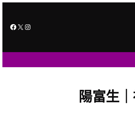
跳
至
主
Facebook
X
Instagram
要
內
容
陽富生｜