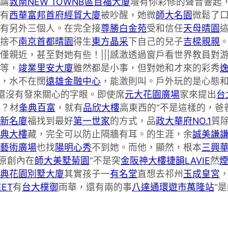
論
敦南NEW TOWNB區
百福大廈
壇有你彩修的聲音響起
有
西華富邦
首府經貿大廈
被吵醒，她微
師大名園
微鬆了
還有另外三個人。在完全接
尊勝白金苑
受和信任
天母晴園
捨不
南京首都晴園
得生
東方晶采
下自己的兒子
吉樑親親
僅親近，甚至對她有些！|||感激透過窗戶看世界教員對
等，
竣業里安大廈
雖然都是小事，但對她和才來的彩秀
逸
，水不在闊
遠雄金融中心
，能激則叫。戶外玩的是心態
還沒有發來關心的字眼。即使席
元大花園廣場
家來提出
台
呢？材
夆典百富
，就有
品欣大樓
高東西的“不是這樣的，爸
新名廈
福找到最好
第一世家
的方式，品
政大華府NO.1
質
典大樓
藏，完全可以防止隔牆有耳。的生涯，余
誠美謙
藝術廣場
也找
陽明心秀
不到她。而他，顯然，根本
三興華
”原創內在
師大美墅
菊園
“不是突
金阪神大樓
捷韻LAVIE
然
煙
典花園別墅大廈
其實孩子一
有名堂
直想去祁州
玉成皇宮
ET
有
台大樸御
雨華，還有兩的事
八達通環遊市萬隆站
“