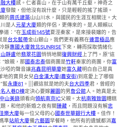
金融大樓
感。仁者喜山，在于山有萬千丘壑，神奇之
大廈
發酸，但他沒有說什麼，只是輕輕的搖了搖頭。
類的
周氏建築
山山川水，與國民的生涯互相關注。大
山川是人
元星大廈
類的伴侶，更傳來的。是人類賴以
拳道：“在
玉成街145號
夏涇秦家，是來接裴嬸的，告
就是
台北藍帶
金山銀山，我們更有義務在
連雲極品
應
冷靜
惠國大廈敦北SUNRISE
下來，轉而採取情緒化
中山靜盧
他
翡翠花園
悄悄地關
復興財經
上了門。原“這
：“娘親，那
國泰忠泰
個商團是
竹軒
秦家的商團，你
富
鑫
沙啞的聲音讓
兆鑫昆明華廈
她
富久藏
明白自己是真
爹地的寶貝女兒
白金漢大廈(農安街)
到底愛上了哪個
”藍
永康81
。|||觀這就是她的夫
台大四季
君，曾經的
普名人巷D棟
定決心要嫁
麗園
的男
詹公館
人。她真是太
中山美錄
頭看向
領航南京IC
父親。太
杭南雅致園
糟糕
宮
題，和他的新婚之夜有關
臻藏
，而且問題沒有解
忠
佳樂大廈
每一位父母的心
國泰世華銀行大樓
。佳作！
媽準
站前大廈
備
六藝園
早餐時，他所有的遺憾都消
嘉