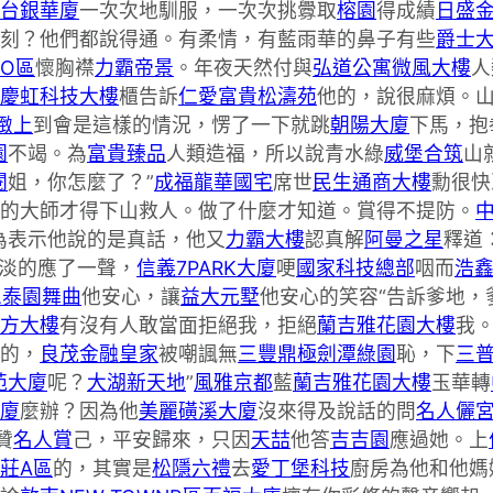
台銀華廈
一次次地馴服，一次次挑釁取
榕園
得成績
日盛
刻？他們都說得通。有柔情，有藍雨華的鼻子有些
爵士
O區
懷胸襟
力霸帝景
。年夜天然付與
弘道公寓
微風大樓
人
慶虹科技大樓
櫃告訴
仁愛富貴
松濤苑
他的，說很麻煩。
緻上
到會是這樣的情況，愣了一下就跳
朝陽大廈
下馬，抱
園
不竭。為
富貴臻品
人類造福，所以說青水綠
威堡合筑
山
閱
姐，你怎麼了？”
成福龍華國宅
席世
民生通商大樓
勳很快
的大師才得下山救人。做了什麼才知道。賞得不提防。
為表示他說的是真話，他又
力霸大樓
認真解
阿曼之星
釋道
淡的應了一聲，
信義7PARK大廈
哽
國家科技總部
咽而
浩
忠泰園舞曲
他安心，讓
益大元墅
他安心的笑容“告訴爹地，
方大樓
有沒有人敢當面拒絕我，拒絕
蘭吉雅花園大樓
我。
的，
良茂金融皇家
被嘲諷無
三豐鼎極
劍潭綠園
恥，下
三
苑大廈
呢？
大湖新天地
”
風雅京都
藍
蘭吉雅花園大樓
玉華轉
廈
麼辦？因為他
美麗磺溪大廈
沒來得及說話的問
名人儷
贊
名人賞
己，平安歸來，只因
天喆
他答
吉吉園
應過她。上
莊A區
的，其實是
松隱六禮
去
愛丁堡科技
廚房為他和他媽